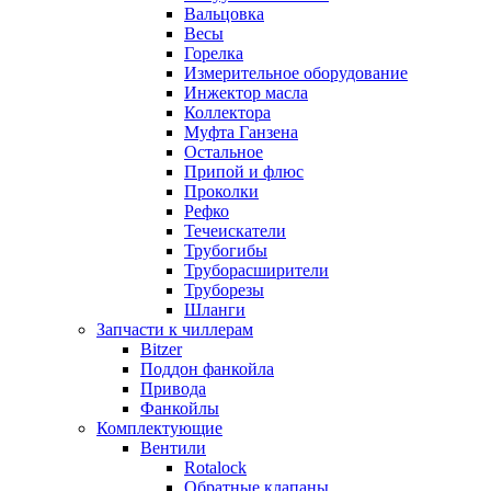
Вальцовка
Весы
Горелка
Измерительное оборудование
Инжектор масла
Коллектора
Муфта Ганзена
Остальное
Припой и флюс
Проколки
Рефко
Течеискатели
Трубогибы
Труборасширители
Труборезы
Шланги
Запчасти к чиллерам
Bitzer
Поддон фанкойла
Привода
Фанкойлы
Комплектующие
Вентили
Rotalock
Обратные клапаны