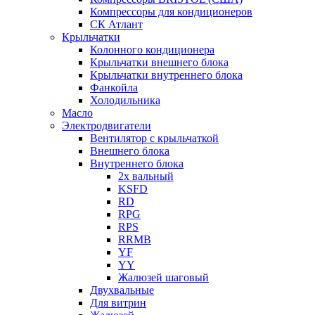
Компрессоры для кондиционеров
СК Атлант
Крыльчатки
Колонного кондиционера
Крыльчатки внешнего блока
Крыльчатки внутреннего блока
Фанкойла
Холодильника
Масло
Электродвигатели
Вентилятор с крыльчаткой
Внешнего блока
Внутреннего блока
2х вальный
KSFD
RD
RPG
RPS
RRMB
YF
YY
Жалюзей шаговый
Двухвальные
Для витрин