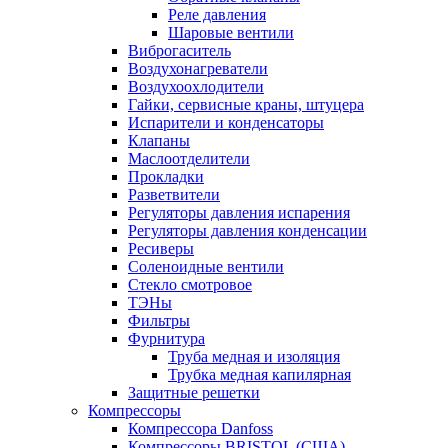
Реле давления
Шаровые вентили
Виброгаситель
Воздухонагреватели
Воздухоохлодители
Гайки, сервисные краны, штуцера
Испарители и конденсаторы
Клапаны
Маслоотделители
Прокладки
Разветвители
Регуляторы давления испарения
Регуляторы давления конденсации
Ресиверы
Соленоидные вентили
Стекло смотровое
ТЭНы
Фильтры
Фурнитура
Труба медная и изоляция
Трубка медная капилярная
Защитные решетки
Компрессоры
Компрессора Danfoss
Компрессоры BRISTOL (США)