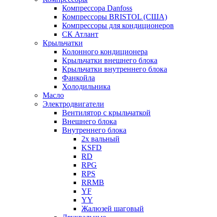
Компрессора Danfoss
Компрессоры BRISTOL (США)
Компрессоры для кондиционеров
СК Атлант
Крыльчатки
Колонного кондиционера
Крыльчатки внешнего блока
Крыльчатки внутреннего блока
Фанкойла
Холодильника
Масло
Электродвигатели
Вентилятор с крыльчаткой
Внешнего блока
Внутреннего блока
2х вальный
KSFD
RD
RPG
RPS
RRMB
YF
YY
Жалюзей шаговый