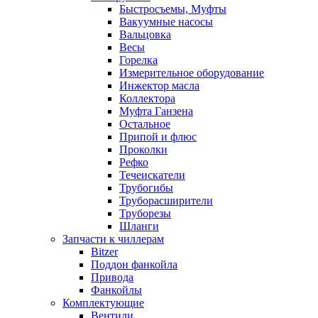
Быстросъемы, Муфты
Вакуумные насосы
Вальцовка
Весы
Горелка
Измерительное оборудование
Инжектор масла
Коллектора
Муфта Ганзена
Остальное
Припой и флюс
Проколки
Рефко
Течеискатели
Трубогибы
Труборасширители
Труборезы
Шланги
Запчасти к чиллерам
Bitzer
Поддон фанкойла
Привода
Фанкойлы
Комплектующие
Вентили