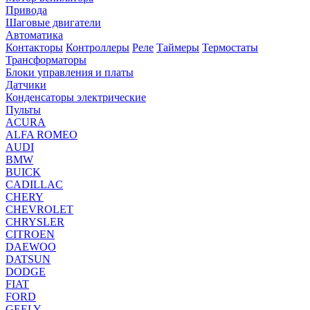
Привода
Шаговые двигатели
Автоматика
Контакторы
Контроллеры
Реле
Таймеры
Термостаты
Трансформаторы
Блоки управления и платы
Датчики
Конденсаторы электрические
Пульты
ACURA
ALFA ROMEO
AUDI
BMW
BUICK
CADILLAC
CHERY
CHEVROLET
CHRYSLER
CITROEN
DAEWOO
DATSUN
DODGE
FIAT
FORD
GEELY