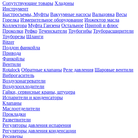
Сопутствующие товары
Хладоны
Инструмент
Быстросъемы, Муфты
Вакуумные насосы
Вальцовка
Весы
Горелка
Измерительное оборудование
Инжектор масла
Коллектора
Муфта Ганзена
Остальное
Припой и флюс
Проколки
Рефко
Течеискатели
Трубогибы
Труборасширители
Труборезы
Шланги
Bitzer
Поддон фанкойла
Привода
Фанкойлы
Вентили
Rotalock
Обратные клапаны
Реле давления
Шаровые вентили
Виброгаситель
Воздухонагреватели
Воздухоохлодители
Гайки, сервисные краны, штуцера
Испарители и конденсаторы
Клапаны
Маслоотделители
Прокладки
Разветвители
Регуляторы давления испарения
Регуляторы давления конденсации
Ресиверы