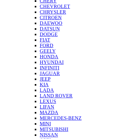
CHERY
CHEVROLET
CHRYSLER
CITROEN
DAEWOO
DATSUN
DODGE
FIAT
FORD
GEELY
HONDA
HYUNDAI
INFINITI
JAGUAR
JEEP
KIA
LADA
LAND ROVER
LEXUS
LIFAN
MAZDA
MERCEDES-BENZ
MINI
MITSUBISHI
NISSAN