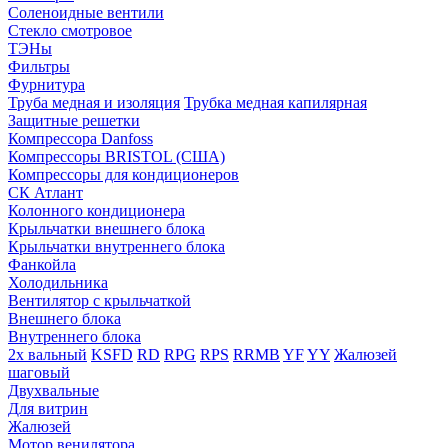
Соленоидные вентили
Стекло смотровое
ТЭНы
Фильтры
Фурнитура
Труба медная и изоляция
Трубка медная капилярная
Защитные решетки
Компрессора Danfoss
Компрессоры BRISTOL (США)
Компрессоры для кондиционеров
СК Атлант
Колонного кондиционера
Крыльчатки внешнего блока
Крыльчатки внутреннего блока
Фанкойла
Холодильника
Вентилятор с крыльчаткой
Внешнего блока
Внутреннего блока
2х вальный
KSFD
RD
RPG
RPS
RRMB
YF
YY
Жалюзей
шаговый
Двухвальные
Для витрин
Жалюзей
Мотор венилятора