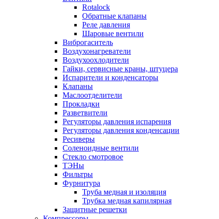
Rotalock
Обратные клапаны
Реле давления
Шаровые вентили
Виброгаситель
Воздухонагреватели
Воздухоохлодители
Гайки, сервисные краны, штуцера
Испарители и конденсаторы
Клапаны
Маслоотделители
Прокладки
Разветвители
Регуляторы давления испарения
Регуляторы давления конденсации
Ресиверы
Соленоидные вентили
Стекло смотровое
ТЭНы
Фильтры
Фурнитура
Труба медная и изоляция
Трубка медная капилярная
Защитные решетки
Компрессоры