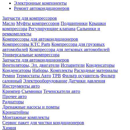
Электронные компоненты
Ремонт автокондиционеров
Запчасти для компрессоров
Масло
Муфты компрессоров
Подшипники
Крышки
компрессора
Регулирующие клапана
Сальники и
ремкомплекты
Компрессоры для автокондиционеров
Компрессоры KTC Parts
Компрессора для грузовых
автомобилей
Компрессора для легковых автомобилей
Универсальные компрессора
Запчасти для автокондиционеров
Вентиляторы, Эл. двигатели
Испарители
Конденсаторы
Конденсаторы
Наборы, Комплекты
Расходные материалы
Ремни
Термостаты Авто
ТРВ
Фильтр осушитель
Фильтр
салонный
Электрооборудование
Датчики давления
Инструменты авто
Кримпер
Съемники
Течеискатели авто
Прочее авто
Радиаторы
Дренажные насосы и помпы
Кронштейны
Монтажные комплекты
Сервис пакет для чистки кондиционеров
Химия