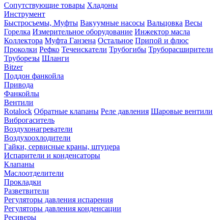
Сопутствующие товары
Хладоны
Инструмент
Быстросъемы, Муфты
Вакуумные насосы
Вальцовка
Весы
Горелка
Измерительное оборудование
Инжектор масла
Коллектора
Муфта Ганзена
Остальное
Припой и флюс
Проколки
Рефко
Течеискатели
Трубогибы
Труборасширители
Труборезы
Шланги
Bitzer
Поддон фанкойла
Привода
Фанкойлы
Вентили
Rotalock
Обратные клапаны
Реле давления
Шаровые вентили
Виброгаситель
Воздухонагреватели
Воздухоохлодители
Гайки, сервисные краны, штуцера
Испарители и конденсаторы
Клапаны
Маслоотделители
Прокладки
Разветвители
Регуляторы давления испарения
Регуляторы давления конденсации
Ресиверы