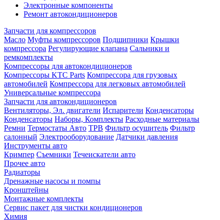
Электронные компоненты
Ремонт автокондиционеров
Запчасти для компрессоров
Масло
Муфты компрессоров
Подшипники
Крышки
компрессора
Регулирующие клапана
Сальники и
ремкомплекты
Компрессоры для автокондиционеров
Компрессоры KTC Parts
Компрессора для грузовых
автомобилей
Компрессора для легковых автомобилей
Универсальные компрессора
Запчасти для автокондиционеров
Вентиляторы, Эл. двигатели
Испарители
Конденсаторы
Конденсаторы
Наборы, Комплекты
Расходные материалы
Ремни
Термостаты Авто
ТРВ
Фильтр осушитель
Фильтр
салонный
Электрооборудование
Датчики давления
Инструменты авто
Кримпер
Съемники
Течеискатели авто
Прочее авто
Радиаторы
Дренажные насосы и помпы
Кронштейны
Монтажные комплекты
Сервис пакет для чистки кондиционеров
Химия