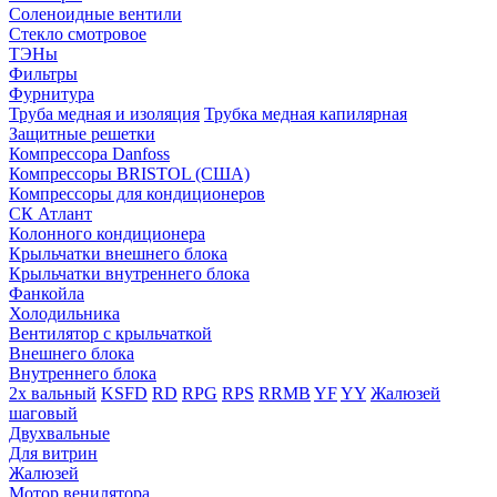
Соленоидные вентили
Стекло смотровое
ТЭНы
Фильтры
Фурнитура
Труба медная и изоляция
Трубка медная капилярная
Защитные решетки
Компрессора Danfoss
Компрессоры BRISTOL (США)
Компрессоры для кондиционеров
СК Атлант
Колонного кондиционера
Крыльчатки внешнего блока
Крыльчатки внутреннего блока
Фанкойла
Холодильника
Вентилятор с крыльчаткой
Внешнего блока
Внутреннего блока
2х вальный
KSFD
RD
RPG
RPS
RRMB
YF
YY
Жалюзей
шаговый
Двухвальные
Для витрин
Жалюзей
Мотор венилятора