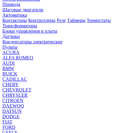
Привода
Шаговые двигатели
Автоматика
Контакторы
Контроллеры
Реле
Таймеры
Термостаты
Трансформаторы
Блоки управления и платы
Датчики
Конденсаторы электрические
Пульты
ACURA
ALFA ROMEO
AUDI
BMW
BUICK
CADILLAC
CHERY
CHEVROLET
CHRYSLER
CITROEN
DAEWOO
DATSUN
DODGE
FIAT
FORD
GEELY