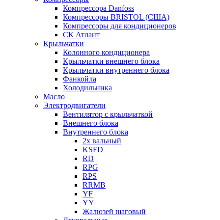
Компрессора Danfoss
Компрессоры BRISTOL (США)
Компрессоры для кондиционеров
СК Атлант
Крыльчатки
Колонного кондиционера
Крыльчатки внешнего блока
Крыльчатки внутреннего блока
Фанкойла
Холодильника
Масло
Электродвигатели
Вентилятор с крыльчаткой
Внешнего блока
Внутреннего блока
2х вальный
KSFD
RD
RPG
RPS
RRMB
YF
YY
Жалюзей шаговый