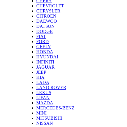
CHERY
CHEVROLET
CHRYSLER
CITROEN
DAEWOO
DATSUN
DODGE
FIAT
FORD
GEELY
HONDA
HYUNDAI
INFINITI
JAGUAR
JEEP
KIA
LADA
LAND ROVER
LEXUS
LIFAN
MAZDA
MERCEDES-BENZ
MINI
MITSUBISHI
NISSAN