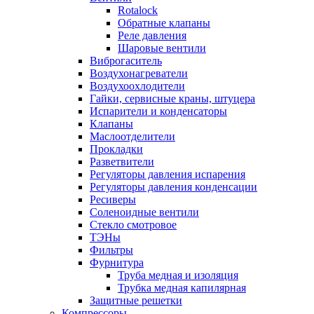
Rotalock
Обратные клапаны
Реле давления
Шаровые вентили
Виброгаситель
Воздухонагреватели
Воздухоохлодители
Гайки, сервисные краны, штуцера
Испарители и конденсаторы
Клапаны
Маслоотделители
Прокладки
Разветвители
Регуляторы давления испарения
Регуляторы давления конденсации
Ресиверы
Соленоидные вентили
Стекло смотровое
ТЭНы
Фильтры
Фурнитура
Труба медная и изоляция
Трубка медная капилярная
Защитные решетки
Компрессоры