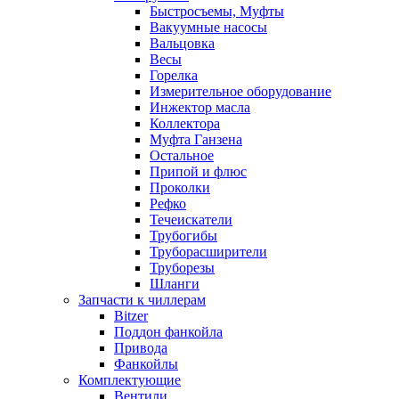
Быстросъемы, Муфты
Вакуумные насосы
Вальцовка
Весы
Горелка
Измерительное оборудование
Инжектор масла
Коллектора
Муфта Ганзена
Остальное
Припой и флюс
Проколки
Рефко
Течеискатели
Трубогибы
Труборасширители
Труборезы
Шланги
Запчасти к чиллерам
Bitzer
Поддон фанкойла
Привода
Фанкойлы
Комплектующие
Вентили