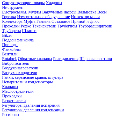
Сопутствующие товары
Хладоны
Инструмент
Быстросъемы, Муфты
Вакуумные насосы
Вальцовка
Весы
Горелка
Измерительное оборудование
Инжектор масла
Коллектора
Муфта Ганзена
Остальное
Припой и флюс
Проколки
Рефко
Течеискатели
Трубогибы
Труборасширители
Труборезы
Шланги
Bitzer
Поддон фанкойла
Привода
Фанкойлы
Вентили
Rotalock
Обратные клапаны
Реле давления
Шаровые вентили
Виброгаситель
Воздухонагреватели
Воздухоохлодители
Гайки, сервисные краны, штуцера
Испарители и конденсаторы
Клапаны
Маслоотделители
Прокладки
Разветвители
Регуляторы давления испарения
Регуляторы давления конденсации
Ресиверы