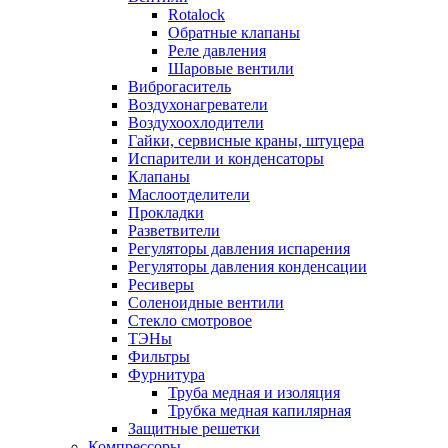
Rotalock
Обратные клапаны
Реле давления
Шаровые вентили
Виброгаситель
Воздухонагреватели
Воздухоохлодители
Гайки, сервисные краны, штуцера
Испарители и конденсаторы
Клапаны
Маслоотделители
Прокладки
Разветвители
Регуляторы давления испарения
Регуляторы давления конденсации
Ресиверы
Соленоидные вентили
Стекло смотровое
ТЭНы
Фильтры
Фурнитура
Труба медная и изоляция
Трубка медная капилярная
Защитные решетки
Компрессоры