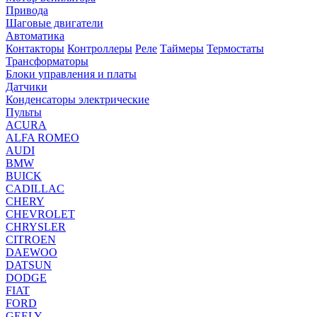
Привода
Шаговые двигатели
Автоматика
Контакторы
Контроллеры
Реле
Таймеры
Термостаты
Трансформаторы
Блоки управления и платы
Датчики
Конденсаторы электрические
Пульты
ACURA
ALFA ROMEO
AUDI
BMW
BUICK
CADILLAC
CHERY
CHEVROLET
CHRYSLER
CITROEN
DAEWOO
DATSUN
DODGE
FIAT
FORD
GEELY