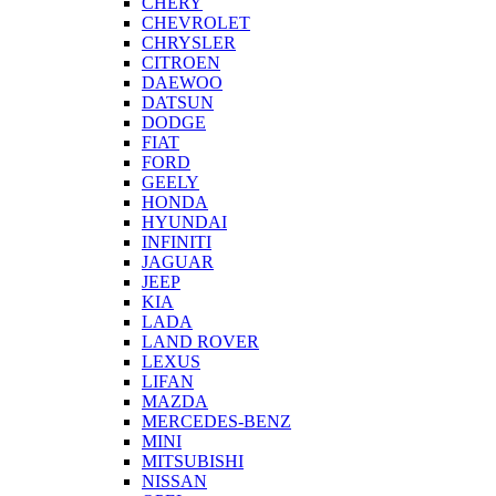
CHERY
CHEVROLET
CHRYSLER
CITROEN
DAEWOO
DATSUN
DODGE
FIAT
FORD
GEELY
HONDA
HYUNDAI
INFINITI
JAGUAR
JEEP
KIA
LADA
LAND ROVER
LEXUS
LIFAN
MAZDA
MERCEDES-BENZ
MINI
MITSUBISHI
NISSAN