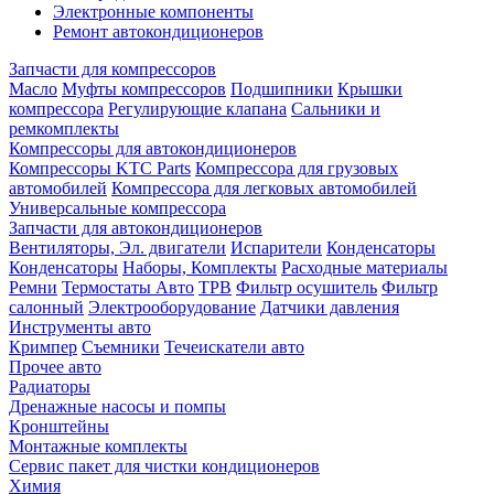
Электронные компоненты
Ремонт автокондиционеров
Запчасти для компрессоров
Масло
Муфты компрессоров
Подшипники
Крышки
компрессора
Регулирующие клапана
Сальники и
ремкомплекты
Компрессоры для автокондиционеров
Компрессоры KTC Parts
Компрессора для грузовых
автомобилей
Компрессора для легковых автомобилей
Универсальные компрессора
Запчасти для автокондиционеров
Вентиляторы, Эл. двигатели
Испарители
Конденсаторы
Конденсаторы
Наборы, Комплекты
Расходные материалы
Ремни
Термостаты Авто
ТРВ
Фильтр осушитель
Фильтр
салонный
Электрооборудование
Датчики давления
Инструменты авто
Кримпер
Съемники
Течеискатели авто
Прочее авто
Радиаторы
Дренажные насосы и помпы
Кронштейны
Монтажные комплекты
Сервис пакет для чистки кондиционеров
Химия