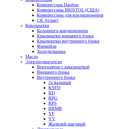
Компрессора Danfoss
Компрессоры BRISTOL (США)
Компрессоры для кондиционеров
СК Атлант
Крыльчатки
Колонного кондиционера
Крыльчатки внешнего блока
Крыльчатки внутреннего блока
Фанкойла
Холодильника
Масло
Электродвигатели
Вентилятор с крыльчаткой
Внешнего блока
Внутреннего блока
2х вальный
KSFD
RD
RPG
RPS
RRMB
YF
YY
Жалюзей шаговый