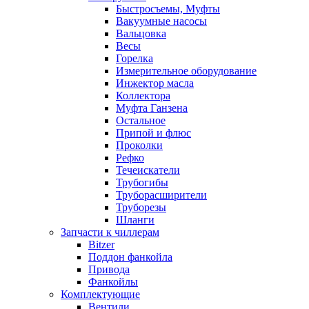
Быстросъемы, Муфты
Вакуумные насосы
Вальцовка
Весы
Горелка
Измерительное оборудование
Инжектор масла
Коллектора
Муфта Ганзена
Остальное
Припой и флюс
Проколки
Рефко
Течеискатели
Трубогибы
Труборасширители
Труборезы
Шланги
Запчасти к чиллерам
Bitzer
Поддон фанкойла
Привода
Фанкойлы
Комплектующие
Вентили