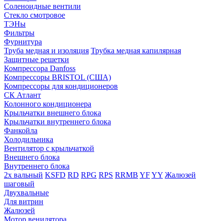
Соленоидные вентили
Стекло смотровое
ТЭНы
Фильтры
Фурнитура
Труба медная и изоляция
Трубка медная капилярная
Защитные решетки
Компрессора Danfoss
Компрессоры BRISTOL (США)
Компрессоры для кондиционеров
СК Атлант
Колонного кондиционера
Крыльчатки внешнего блока
Крыльчатки внутреннего блока
Фанкойла
Холодильника
Вентилятор с крыльчаткой
Внешнего блока
Внутреннего блока
2х вальный
KSFD
RD
RPG
RPS
RRMB
YF
YY
Жалюзей
шаговый
Двухвальные
Для витрин
Жалюзей
Мотор венилятора