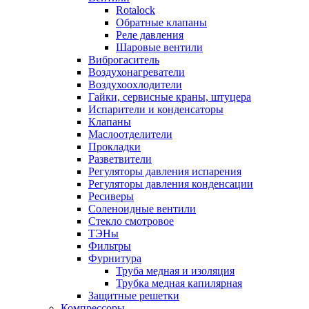
Rotalock
Обратные клапаны
Реле давления
Шаровые вентили
Виброгаситель
Воздухонагреватели
Воздухоохлодители
Гайки, сервисные краны, штуцера
Испарители и конденсаторы
Клапаны
Маслоотделители
Прокладки
Разветвители
Регуляторы давления испарения
Регуляторы давления конденсации
Ресиверы
Соленоидные вентили
Стекло смотровое
ТЭНы
Фильтры
Фурнитура
Труба медная и изоляция
Трубка медная капилярная
Защитные решетки
Компрессоры