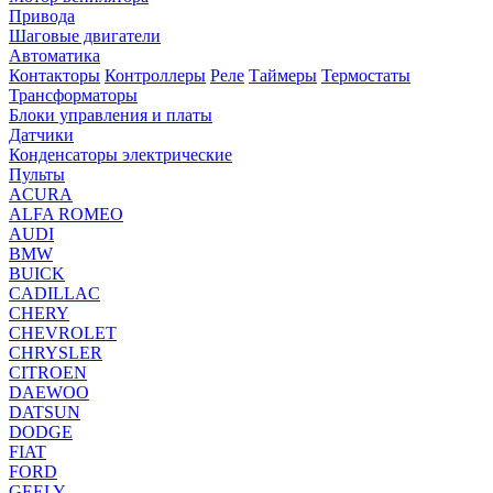
Привода
Шаговые двигатели
Автоматика
Контакторы
Контроллеры
Реле
Таймеры
Термостаты
Трансформаторы
Блоки управления и платы
Датчики
Конденсаторы электрические
Пульты
ACURA
ALFA ROMEO
AUDI
BMW
BUICK
CADILLAC
CHERY
CHEVROLET
CHRYSLER
CITROEN
DAEWOO
DATSUN
DODGE
FIAT
FORD
GEELY