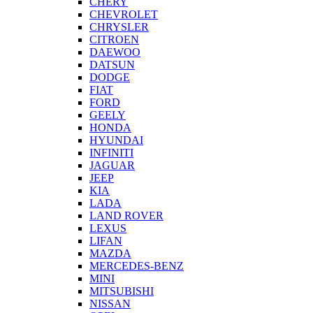
CHERY
CHEVROLET
CHRYSLER
CITROEN
DAEWOO
DATSUN
DODGE
FIAT
FORD
GEELY
HONDA
HYUNDAI
INFINITI
JAGUAR
JEEP
KIA
LADA
LAND ROVER
LEXUS
LIFAN
MAZDA
MERCEDES-BENZ
MINI
MITSUBISHI
NISSAN