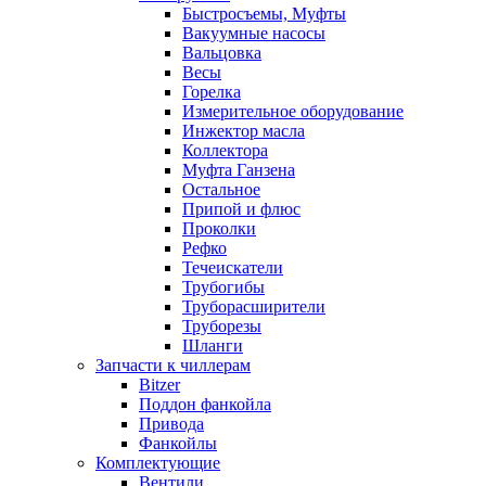
Быстросъемы, Муфты
Вакуумные насосы
Вальцовка
Весы
Горелка
Измерительное оборудование
Инжектор масла
Коллектора
Муфта Ганзена
Остальное
Припой и флюс
Проколки
Рефко
Течеискатели
Трубогибы
Труборасширители
Труборезы
Шланги
Запчасти к чиллерам
Bitzer
Поддон фанкойла
Привода
Фанкойлы
Комплектующие
Вентили