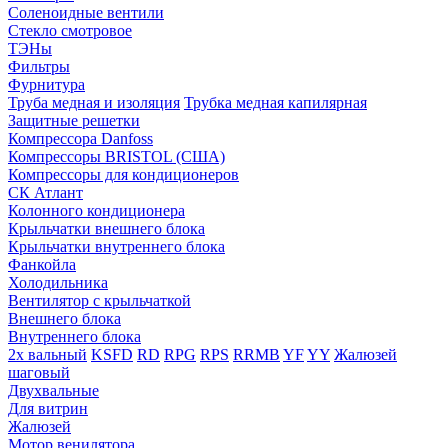
Соленоидные вентили
Стекло смотровое
ТЭНы
Фильтры
Фурнитура
Труба медная и изоляция
Трубка медная капилярная
Защитные решетки
Компрессора Danfoss
Компрессоры BRISTOL (США)
Компрессоры для кондиционеров
СК Атлант
Колонного кондиционера
Крыльчатки внешнего блока
Крыльчатки внутреннего блока
Фанкойла
Холодильника
Вентилятор с крыльчаткой
Внешнего блока
Внутреннего блока
2х вальный
KSFD
RD
RPG
RPS
RRMB
YF
YY
Жалюзей
шаговый
Двухвальные
Для витрин
Жалюзей
Мотор венилятора