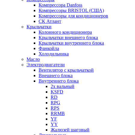
Компрессора Danfoss
Компрессоры BRISTOL (США)
Компрессоры для кондиционеров
СК Атлант
Крыльчатки
Колонного кондиционера
Крыльчатки внешнего блока
Крыльчатки внутреннего блока
Фанкойла
Холодильника
Масло
Электродвигатели
Вентилятор с крыльчаткой
Внешнего блока
Внутреннего блока
2х вальный
KSFD
RD
RPG
RPS
RRMB
YF
YY
Жалюзей шаговый