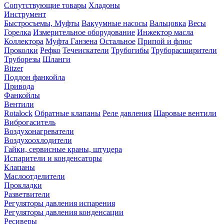
Сопутствующие товары
Хладоны
Инструмент
Быстросъемы, Муфты
Вакуумные насосы
Вальцовка
Весы
Горелка
Измерительное оборудование
Инжектор масла
Коллектора
Муфта Ганзена
Остальное
Припой и флюс
Проколки
Рефко
Течеискатели
Трубогибы
Труборасширители
Труборезы
Шланги
Bitzer
Поддон фанкойла
Привода
Фанкойлы
Вентили
Rotalock
Обратные клапаны
Реле давления
Шаровые вентили
Виброгаситель
Воздухонагреватели
Воздухоохлодители
Гайки, сервисные краны, штуцера
Испарители и конденсаторы
Клапаны
Маслоотделители
Прокладки
Разветвители
Регуляторы давления испарения
Регуляторы давления конденсации
Ресиверы