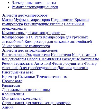
Электронные компоненты
Ремонт автокондиционеров
Запчасти для компрессоров
Масло
Муфты компрессоров
Подшипники
Крышки
компрессора
Регулирующие клапана
Сальники и
ремкомплекты
Компрессоры для автокондиционеров
Компрессоры KTC Parts
Компрессора для грузовых
автомобилей
Компрессора для легковых автомобилей
Универсальные компрессора
Запчасти для автокондиционеров
Вентиляторы, Эл. двигатели
Испарители
Конденсаторы
Конденсаторы
Наборы, Комплекты
Расходные материалы
Ремни
Термостаты Авто
ТРВ
Фильтр осушитель
Фильтр
салонный
Электрооборудование
Датчики давления
Инструменты авто
Кримпер
Съемники
Течеискатели авто
Прочее авто
Радиаторы
Дренажные насосы и помпы
Кронштейны
Монтажные комплекты
Сервис пакет для чистки кондиционеров
Химия