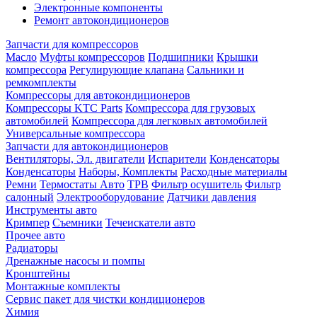
Электронные компоненты
Ремонт автокондиционеров
Запчасти для компрессоров
Масло
Муфты компрессоров
Подшипники
Крышки
компрессора
Регулирующие клапана
Сальники и
ремкомплекты
Компрессоры для автокондиционеров
Компрессоры KTC Parts
Компрессора для грузовых
автомобилей
Компрессора для легковых автомобилей
Универсальные компрессора
Запчасти для автокондиционеров
Вентиляторы, Эл. двигатели
Испарители
Конденсаторы
Конденсаторы
Наборы, Комплекты
Расходные материалы
Ремни
Термостаты Авто
ТРВ
Фильтр осушитель
Фильтр
салонный
Электрооборудование
Датчики давления
Инструменты авто
Кримпер
Съемники
Течеискатели авто
Прочее авто
Радиаторы
Дренажные насосы и помпы
Кронштейны
Монтажные комплекты
Сервис пакет для чистки кондиционеров
Химия