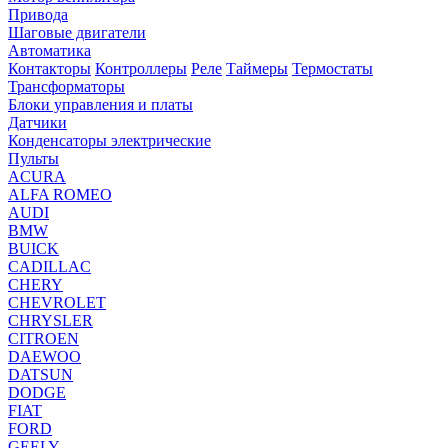
Привода
Шаговые двигатели
Автоматика
Контакторы
Контроллеры
Реле
Таймеры
Термостаты
Трансформаторы
Блоки управления и платы
Датчики
Конденсаторы электрические
Пульты
ACURA
ALFA ROMEO
AUDI
BMW
BUICK
CADILLAC
CHERY
CHEVROLET
CHRYSLER
CITROEN
DAEWOO
DATSUN
DODGE
FIAT
FORD
GEELY