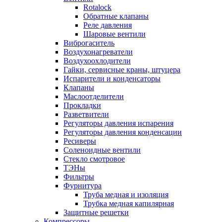
Rotalock
Обратные клапаны
Реле давления
Шаровые вентили
Виброгаситель
Воздухонагреватели
Воздухоохлодители
Гайки, сервисные краны, штуцера
Испарители и конденсаторы
Клапаны
Маслоотделители
Прокладки
Разветвители
Регуляторы давления испарения
Регуляторы давления конденсации
Ресиверы
Соленоидные вентили
Стекло смотровое
ТЭНы
Фильтры
Фурнитура
Труба медная и изоляция
Трубка медная капилярная
Защитные решетки
Компрессоры