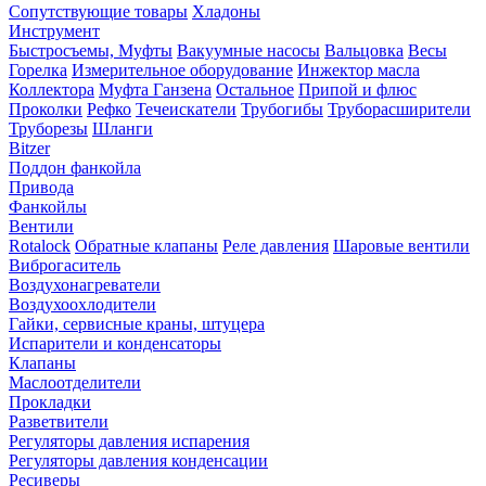
Сопутствующие товары
Хладоны
Инструмент
Быстросъемы, Муфты
Вакуумные насосы
Вальцовка
Весы
Горелка
Измерительное оборудование
Инжектор масла
Коллектора
Муфта Ганзена
Остальное
Припой и флюс
Проколки
Рефко
Течеискатели
Трубогибы
Труборасширители
Труборезы
Шланги
Bitzer
Поддон фанкойла
Привода
Фанкойлы
Вентили
Rotalock
Обратные клапаны
Реле давления
Шаровые вентили
Виброгаситель
Воздухонагреватели
Воздухоохлодители
Гайки, сервисные краны, штуцера
Испарители и конденсаторы
Клапаны
Маслоотделители
Прокладки
Разветвители
Регуляторы давления испарения
Регуляторы давления конденсации
Ресиверы