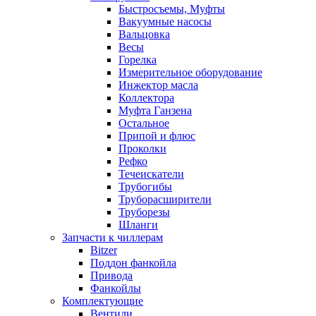
Быстросъемы, Муфты
Вакуумные насосы
Вальцовка
Весы
Горелка
Измерительное оборудование
Инжектор масла
Коллектора
Муфта Ганзена
Остальное
Припой и флюс
Проколки
Рефко
Течеискатели
Трубогибы
Труборасширители
Труборезы
Шланги
Запчасти к чиллерам
Bitzer
Поддон фанкойла
Привода
Фанкойлы
Комплектующие
Вентили