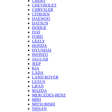
CHERY
CHEVROLET
CHRYSLER
CITROEN
DAEWOO
DATSUN
DODGE
FIAT
FORD
GEELY
HONDA
HYUNDAI
INFINITI
JAGUAR
JEEP
KIA
LADA
LAND ROVER
LEXUS
LIFAN
MAZDA
MERCEDES-BENZ
MINI
MITSUBISHI
NISSAN