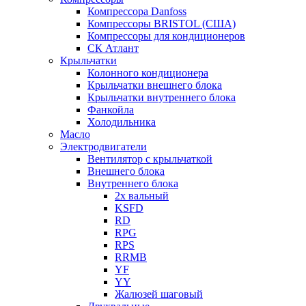
Компрессора Danfoss
Компрессоры BRISTOL (США)
Компрессоры для кондиционеров
СК Атлант
Крыльчатки
Колонного кондиционера
Крыльчатки внешнего блока
Крыльчатки внутреннего блока
Фанкойла
Холодильника
Масло
Электродвигатели
Вентилятор с крыльчаткой
Внешнего блока
Внутреннего блока
2х вальный
KSFD
RD
RPG
RPS
RRMB
YF
YY
Жалюзей шаговый