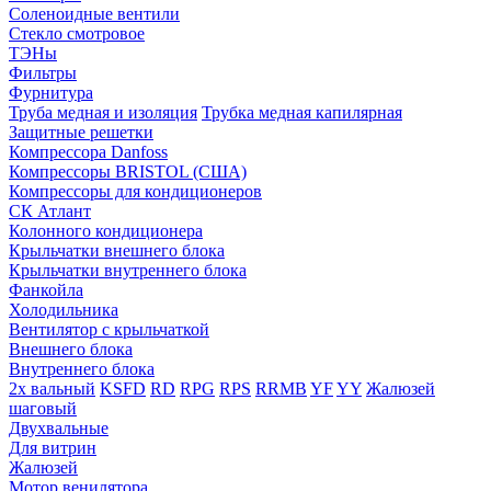
Соленоидные вентили
Стекло смотровое
ТЭНы
Фильтры
Фурнитура
Труба медная и изоляция
Трубка медная капилярная
Защитные решетки
Компрессора Danfoss
Компрессоры BRISTOL (США)
Компрессоры для кондиционеров
СК Атлант
Колонного кондиционера
Крыльчатки внешнего блока
Крыльчатки внутреннего блока
Фанкойла
Холодильника
Вентилятор с крыльчаткой
Внешнего блока
Внутреннего блока
2х вальный
KSFD
RD
RPG
RPS
RRMB
YF
YY
Жалюзей
шаговый
Двухвальные
Для витрин
Жалюзей
Мотор венилятора