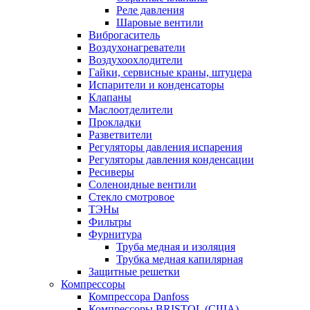
Реле давления
Шаровые вентили
Виброгаситель
Воздухонагреватели
Воздухоохлодители
Гайки, сервисные краны, штуцера
Испарители и конденсаторы
Клапаны
Маслоотделители
Прокладки
Разветвители
Регуляторы давления испарения
Регуляторы давления конденсации
Ресиверы
Соленоидные вентили
Стекло смотровое
ТЭНы
Фильтры
Фурнитура
Труба медная и изоляция
Трубка медная капилярная
Защитные решетки
Компрессоры
Компрессора Danfoss
Компрессоры BRISTOL (США)