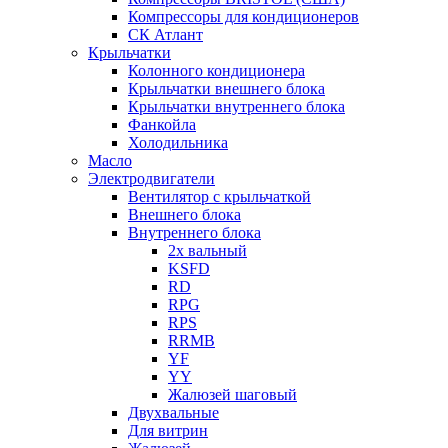
Компрессоры для кондиционеров
СК Атлант
Крыльчатки
Колонного кондиционера
Крыльчатки внешнего блока
Крыльчатки внутреннего блока
Фанкойла
Холодильника
Масло
Электродвигатели
Вентилятор с крыльчаткой
Внешнего блока
Внутреннего блока
2х вальный
KSFD
RD
RPG
RPS
RRMB
YF
YY
Жалюзей шаговый
Двухвальные
Для витрин