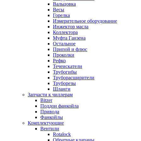
Вальцовка
Весы
Горелка
Измерительное оборудование
Инжектор масла
Коллектора
Муфта Ганзена
Остальное
Припой и флюс
Проколки
Рефко
Течеискатели
Трубогибы
Труборасширители
Труборезы
Шланги
Запчасти к чиллерам
Bitzer
Поддон фанкойла
Привода
Фанкойлы
Комплектующие
Вентили
Rotalock
Обратные клапаны