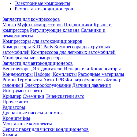
Электронные компоненты
Ремонт автокондиционеров
Запчасти для компрессоров
Масло
Муфты компрессоров
Подшипники
Крышки
компрессора
Регулирующие клапана
Сальники и
ремкомплекты
Компрессоры для автокондиционеров
Компрессоры KTC Parts
Компрессора для грузовых
автомобилей
Компрессора для легковых автомобилей
Универсальные компрессора
Запчасти для автокондиционеров
Вентиляторы, Эл. двигатели
Испарители
Конденсаторы
Конденсаторы
Наборы, Комплекты
Расходные материалы
Ремни
Термостаты Авто
ТРВ
Фильтр осушитель
Фильтр
салонный
Электрооборудование
Датчики давления
Инструменты авто
Кримпер
Съемники
Течеискатели авто
Прочее авто
Радиаторы
Дренажные насосы и помпы
Кронштейны
Монтажные комплекты
Сервис пакет для чистки кондиционеров
Химия