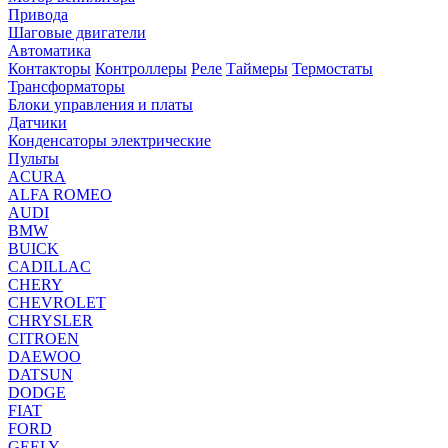
Привода
Шаговые двигатели
Автоматика
Контакторы
Контроллеры
Реле
Таймеры
Термостаты
Трансформаторы
Блоки управления и платы
Датчики
Конденсаторы электрические
Пульты
ACURA
ALFA ROMEO
AUDI
BMW
BUICK
CADILLAC
CHERY
CHEVROLET
CHRYSLER
CITROEN
DAEWOO
DATSUN
DODGE
FIAT
FORD
GEELY