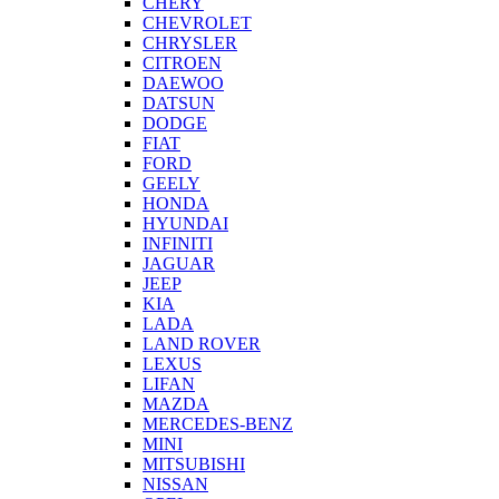
CHERY
CHEVROLET
CHRYSLER
CITROEN
DAEWOO
DATSUN
DODGE
FIAT
FORD
GEELY
HONDA
HYUNDAI
INFINITI
JAGUAR
JEEP
KIA
LADA
LAND ROVER
LEXUS
LIFAN
MAZDA
MERCEDES-BENZ
MINI
MITSUBISHI
NISSAN