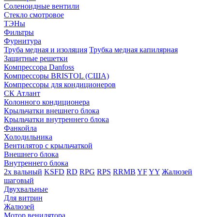
Соленоидные вентили
Стекло смотровое
ТЭНы
Фильтры
Фурнитура
Труба медная и изоляция
Трубка медная капилярная
Защитные решетки
Компрессора Danfoss
Компрессоры BRISTOL (США)
Компрессоры для кондиционеров
СК Атлант
Колонного кондиционера
Крыльчатки внешнего блока
Крыльчатки внутреннего блока
Фанкойла
Холодильника
Вентилятор с крыльчаткой
Внешнего блока
Внутреннего блока
2х вальный
KSFD
RD
RPG
RPS
RRMB
YF
YY
Жалюзей
шаговый
Двухвальные
Для витрин
Жалюзей
Мотор венилятора