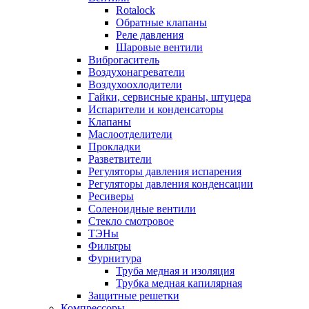
Rotalock
Обратные клапаны
Реле давления
Шаровые вентили
Виброгаситель
Воздухонагреватели
Воздухоохлодители
Гайки, сервисные краны, штуцера
Испарители и конденсаторы
Клапаны
Маслоотделители
Прокладки
Разветвители
Регуляторы давления испарения
Регуляторы давления конденсации
Ресиверы
Соленоидные вентили
Стекло смотровое
ТЭНы
Фильтры
Фурнитура
Труба медная и изоляция
Трубка медная капилярная
Защитные решетки
Компрессоры