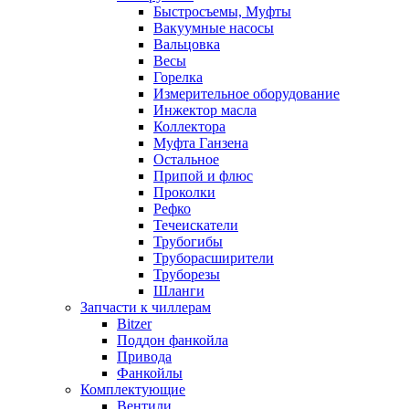
Быстросъемы, Муфты
Вакуумные насосы
Вальцовка
Весы
Горелка
Измерительное оборудование
Инжектор масла
Коллектора
Муфта Ганзена
Остальное
Припой и флюс
Проколки
Рефко
Течеискатели
Трубогибы
Труборасширители
Труборезы
Шланги
Запчасти к чиллерам
Bitzer
Поддон фанкойла
Привода
Фанкойлы
Комплектующие
Вентили