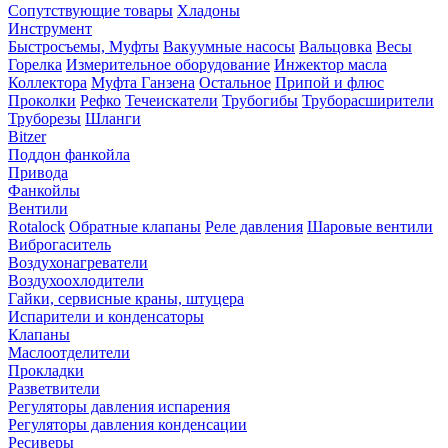
Сопутствующие товары
Хладоны
Инструмент
Быстросъемы, Муфты
Вакуумные насосы
Вальцовка
Весы
Горелка
Измерительное оборудование
Инжектор масла
Коллектора
Муфта Ганзена
Остальное
Припой и флюс
Проколки
Рефко
Течеискатели
Трубогибы
Труборасширители
Труборезы
Шланги
Bitzer
Поддон фанкойла
Привода
Фанкойлы
Вентили
Rotalock
Обратные клапаны
Реле давления
Шаровые вентили
Виброгаситель
Воздухонагреватели
Воздухоохлодители
Гайки, сервисные краны, штуцера
Испарители и конденсаторы
Клапаны
Маслоотделители
Прокладки
Разветвители
Регуляторы давления испарения
Регуляторы давления конденсации
Ресиверы