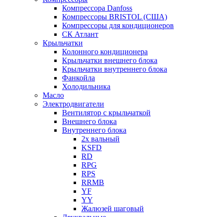
Компрессора Danfoss
Компрессоры BRISTOL (США)
Компрессоры для кондиционеров
СК Атлант
Крыльчатки
Колонного кондиционера
Крыльчатки внешнего блока
Крыльчатки внутреннего блока
Фанкойла
Холодильника
Масло
Электродвигатели
Вентилятор с крыльчаткой
Внешнего блока
Внутреннего блока
2х вальный
KSFD
RD
RPG
RPS
RRMB
YF
YY
Жалюзей шаговый