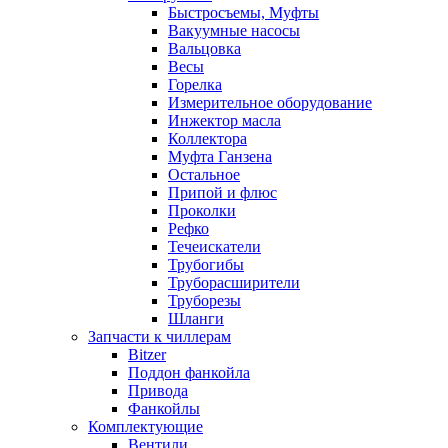
Быстросъемы, Муфты
Вакуумные насосы
Вальцовка
Весы
Горелка
Измерительное оборудование
Инжектор масла
Коллектора
Муфта Ганзена
Остальное
Припой и флюс
Проколки
Рефко
Течеискатели
Трубогибы
Труборасширители
Труборезы
Шланги
Запчасти к чиллерам
Bitzer
Поддон фанкойла
Привода
Фанкойлы
Комплектующие
Вентили