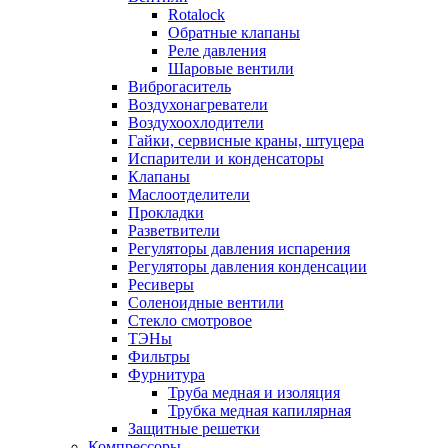
Rotalock
Обратные клапаны
Реле давления
Шаровые вентили
Виброгаситель
Воздухонагреватели
Воздухоохлодители
Гайки, сервисные краны, штуцера
Испарители и конденсаторы
Клапаны
Маслоотделители
Прокладки
Разветвители
Регуляторы давления испарения
Регуляторы давления конденсации
Ресиверы
Соленоидные вентили
Стекло смотровое
ТЭНы
Фильтры
Фурнитура
Труба медная и изоляция
Трубка медная капилярная
Защитные решетки
Компрессоры