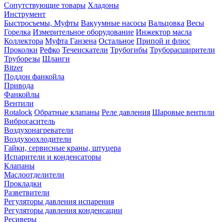
Сопутствующие товары
Хладоны
Инструмент
Быстросъемы, Муфты
Вакуумные насосы
Вальцовка
Весы
Горелка
Измерительное оборудование
Инжектор масла
Коллектора
Муфта Ганзена
Остальное
Припой и флюс
Проколки
Рефко
Течеискатели
Трубогибы
Труборасширители
Труборезы
Шланги
Bitzer
Поддон фанкойла
Привода
Фанкойлы
Вентили
Rotalock
Обратные клапаны
Реле давления
Шаровые вентили
Виброгаситель
Воздухонагреватели
Воздухоохлодители
Гайки, сервисные краны, штуцера
Испарители и конденсаторы
Клапаны
Маслоотделители
Прокладки
Разветвители
Регуляторы давления испарения
Регуляторы давления конденсации
Ресиверы