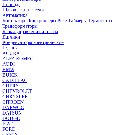
Привода
Шаговые двигатели
Автоматика
Контакторы
Контроллеры
Реле
Таймеры
Термостаты
Трансформаторы
Блоки управления и платы
Датчики
Конденсаторы электрические
Пульты
ACURA
ALFA ROMEO
AUDI
BMW
BUICK
CADILLAC
CHERY
CHEVROLET
CHRYSLER
CITROEN
DAEWOO
DATSUN
DODGE
FIAT
FORD
GEELY