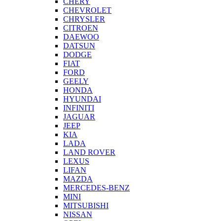
CHERY
CHEVROLET
CHRYSLER
CITROEN
DAEWOO
DATSUN
DODGE
FIAT
FORD
GEELY
HONDA
HYUNDAI
INFINITI
JAGUAR
JEEP
KIA
LADA
LAND ROVER
LEXUS
LIFAN
MAZDA
MERCEDES-BENZ
MINI
MITSUBISHI
NISSAN