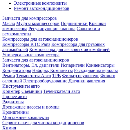
Электронные компоненты
Ремонт автокондиционеров
Запчасти для компрессоров
Масло
Муфты компрессоров
Подшипники
Крышки
компрессора
Регулирующие клапана
Сальники и
ремкомплекты
Компрессоры для автокондиционеров
Компрессоры KTC Parts
Компрессора для грузовых
автомобилей
Компрессора для легковых автомобилей
Универсальные компрессора
Запчасти для автокондиционеров
Вентиляторы, Эл. двигатели
Испарители
Конденсаторы
Конденсаторы
Наборы, Комплекты
Расходные материалы
Ремни
Термостаты Авто
ТРВ
Фильтр осушитель
Фильтр
салонный
Электрооборудование
Датчики давления
Инструменты авто
Кримпер
Съемники
Течеискатели авто
Прочее авто
Радиаторы
Дренажные насосы и помпы
Кронштейны
Монтажные комплекты
Сервис пакет для чистки кондиционеров
Химия