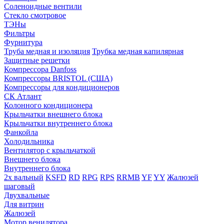
Соленоидные вентили
Стекло смотровое
ТЭНы
Фильтры
Фурнитура
Труба медная и изоляция
Трубка медная капилярная
Защитные решетки
Компрессора Danfoss
Компрессоры BRISTOL (США)
Компрессоры для кондиционеров
СК Атлант
Колонного кондиционера
Крыльчатки внешнего блока
Крыльчатки внутреннего блока
Фанкойла
Холодильника
Вентилятор с крыльчаткой
Внешнего блока
Внутреннего блока
2х вальный
KSFD
RD
RPG
RPS
RRMB
YF
YY
Жалюзей
шаговый
Двухвальные
Для витрин
Жалюзей
Мотор венилятора