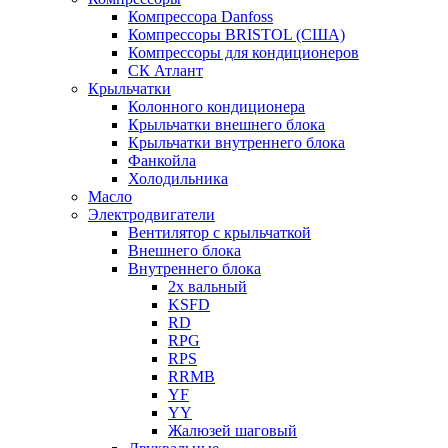
Компрессора Danfoss
Компрессоры BRISTOL (США)
Компрессоры для кондиционеров
СК Атлант
Крыльчатки
Колонного кондиционера
Крыльчатки внешнего блока
Крыльчатки внутреннего блока
Фанкойла
Холодильника
Масло
Электродвигатели
Вентилятор с крыльчаткой
Внешнего блока
Внутреннего блока
2х вальный
KSFD
RD
RPG
RPS
RRMB
YF
YY
Жалюзей шаговый