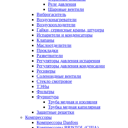
Реле давления
Шаровые вентили
Виброгаситель
Воздухонагреватели
Воздухоохлодители
Гайки, сервисные краны, штуцера
Испарители и конденсаторы
Клапаны
Маслоотделители
Прокладки
Разветвители
Регуляторы давления испарения
Регуляторы давления конденсации
Ресиверы
Соленоидные вентили
Стекло смотровое
ТЭНы
Фильтры
Фурнитура
Труба медная и изоляция
Трубка медная капилярная
Защитные решетки
Компрессоры
Компрессора Danfoss
Компрессоры BRISTOL (США)