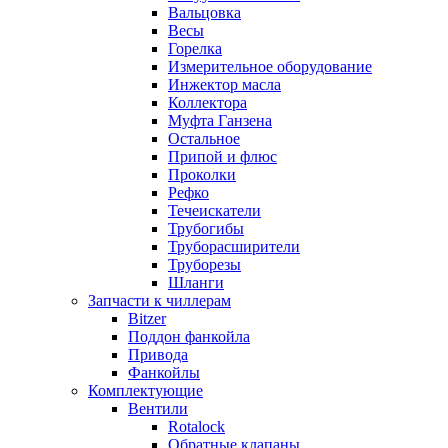
Вальцовка
Весы
Горелка
Измерительное оборудование
Инжектор масла
Коллектора
Муфта Ганзена
Остальное
Припой и флюс
Проколки
Рефко
Течеискатели
Трубогибы
Труборасширители
Труборезы
Шланги
Запчасти к чиллерам
Bitzer
Поддон фанкойла
Привода
Фанкойлы
Комплектующие
Вентили
Rotalock
Обратные клапаны