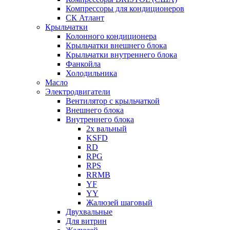
Компрессоры для кондиционеров
СК Атлант
Крыльчатки
Колонного кондиционера
Крыльчатки внешнего блока
Крыльчатки внутреннего блока
Фанкойла
Холодильника
Масло
Электродвигатели
Вентилятор с крыльчаткой
Внешнего блока
Внутреннего блока
2х вальный
KSFD
RD
RPG
RPS
RRMB
YF
YY
Жалюзей шаговый
Двухвальные
Для витрин