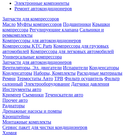
Электронные компоненты
Ремонт автокондиционеров
Запчасти для компрессоров
Масло
Муфты компрессоров
Подшипники
Крышки
компрессора
Регулирующие клапана
Сальники и
ремкомплекты
Компрессоры для автокондиционеров
Компрессоры KTC Parts
Компрессора для грузовых
автомобилей
Компрессора для легковых автомобилей
Универсальные компрессора
Запчасти для автокондиционеров
Вентиляторы, Эл. двигатели
Испарители
Конденсаторы
Конденсаторы
Наборы, Комплекты
Расходные материалы
Ремни
Термостаты Авто
ТРВ
Фильтр осушитель
Фильтр
салонный
Электрооборудование
Датчики давления
Инструменты авто
Кримпер
Съемники
Течеискатели авто
Прочее авто
Радиаторы
Дренажные насосы и помпы
Кронштейны
Монтажные комплекты
Сервис пакет для чистки кондиционеров
Химия