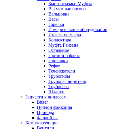
Быстросъемы, Муфты
Вакуумные насосы
Вальцовка
Весы
Горелка
Измерительное оборудование
Инжектор масла
Коллектора
Муфта Ганзена
Остальное
Припой и флюс
Проколки
Рефко
Течеискатели
Трубогибы
Труборасширители
Труборезы
Шланги
Запчасти к чиллерам
Bitzer
Поддон фанкойла
Привода
Фанкойлы
Комплектующие
Вентили