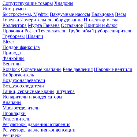
Сопутствующие товары
Хладоны
Инструмент
Быстросъемы, Муфты
Вакуумные насосы
Вальцовка
Весы
Горелка
Измерительное оборудование
Инжектор масла
Коллектора
Муфта Ганзена
Остальное
Припой и флюс
Проколки
Рефко
Течеискатели
Трубогибы
Труборасширители
Труборезы
Шланги
Bitzer
Поддон фанкойла
Привода
Фанкойлы
Вентили
Rotalock
Обратные клапаны
Реле давления
Шаровые вентили
Виброгаситель
Воздухонагреватели
Воздухоохлодители
Гайки, сервисные краны, штуцера
Испарители и конденсаторы
Клапаны
Маслоотделители
Прокладки
Разветвители
Регуляторы давления испарения
Регуляторы давления конденсации
Ресиверы