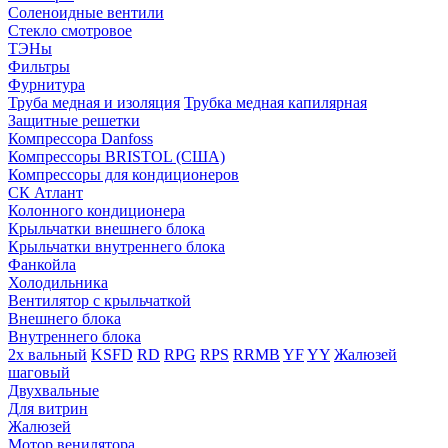
Соленоидные вентили
Стекло смотровое
ТЭНы
Фильтры
Фурнитура
Труба медная и изоляция
Трубка медная капилярная
Защитные решетки
Компрессора Danfoss
Компрессоры BRISTOL (США)
Компрессоры для кондиционеров
СК Атлант
Колонного кондиционера
Крыльчатки внешнего блока
Крыльчатки внутреннего блока
Фанкойла
Холодильника
Вентилятор с крыльчаткой
Внешнего блока
Внутреннего блока
2х вальный
KSFD
RD
RPG
RPS
RRMB
YF
YY
Жалюзей
шаговый
Двухвальные
Для витрин
Жалюзей
Мотор венилятора