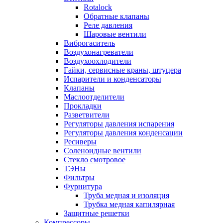
Rotalock
Обратные клапаны
Реле давления
Шаровые вентили
Виброгаситель
Воздухонагреватели
Воздухоохлодители
Гайки, сервисные краны, штуцера
Испарители и конденсаторы
Клапаны
Маслоотделители
Прокладки
Разветвители
Регуляторы давления испарения
Регуляторы давления конденсации
Ресиверы
Соленоидные вентили
Стекло смотровое
ТЭНы
Фильтры
Фурнитура
Труба медная и изоляция
Трубка медная капилярная
Защитные решетки
Компрессоры