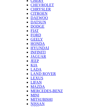
CHERY
CHEVROLET
CHRYSLER
CITROEN
DAEWOO
DATSUN
DODGE
FIAT
FORD
GEELY
HONDA
HYUNDAI
INFINITI
JAGUAR
JEEP
KIA
LADA
LAND ROVER
LEXUS
LIFAN
MAZDA
MERCEDES-BENZ
MINI
MITSUBISHI
NISSAN