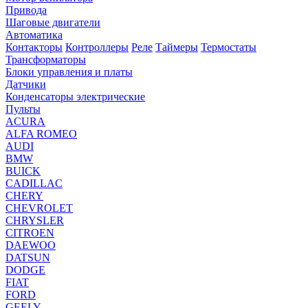
Привода
Шаговые двигатели
Автоматика
Контакторы
Контроллеры
Реле
Таймеры
Термостаты
Трансформаторы
Блоки управления и платы
Датчики
Конденсаторы электрические
Пульты
ACURA
ALFA ROMEO
AUDI
BMW
BUICK
CADILLAC
CHERY
CHEVROLET
CHRYSLER
CITROEN
DAEWOO
DATSUN
DODGE
FIAT
FORD
GEELY