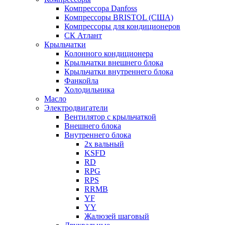
Компрессора Danfoss
Компрессоры BRISTOL (США)
Компрессоры для кондиционеров
СК Атлант
Крыльчатки
Колонного кондиционера
Крыльчатки внешнего блока
Крыльчатки внутреннего блока
Фанкойла
Холодильника
Масло
Электродвигатели
Вентилятор с крыльчаткой
Внешнего блока
Внутреннего блока
2х вальный
KSFD
RD
RPG
RPS
RRMB
YF
YY
Жалюзей шаговый