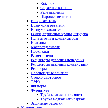
Rotalock
Обратные клапаны
Реле давления
Шаровые вентили
Виброгаситель
Воздухонагреватели
Воздухоохлодители
Гайки, сервисные краны, штуцера
Испарители и конденсаторы
Клапаны
Маслоотделители
Прокладки
Разветвители
Регуляторы давления испарения
Регуляторы давления конденсации
Ресиверы
Соленоидные вентили
Стекло смотровое
ТЭНы
Фильтры
Фурнитура
Труба медная и изоляция
Трубка медная капилярная
Защитные решетки
Компрессоры