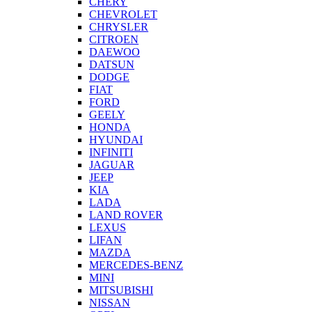
CHERY
CHEVROLET
CHRYSLER
CITROEN
DAEWOO
DATSUN
DODGE
FIAT
FORD
GEELY
HONDA
HYUNDAI
INFINITI
JAGUAR
JEEP
KIA
LADA
LAND ROVER
LEXUS
LIFAN
MAZDA
MERCEDES-BENZ
MINI
MITSUBISHI
NISSAN