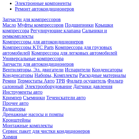
Электронные компоненты
Ремонт автокондиционеров
Запчасти для компрессоров
Масло
Муфты компрессоров
Подшипники
Крышки
компрессора
Регулирующие клапана
Сальники и
ремкомплекты
Компрессоры для автокондиционеров
Компрессоры KTC Parts
Компрессора для грузовых
автомобилей
Компрессора для легковых автомобилей
Универсальные компрессора
Запчасти для автокондиционеров
Вентиляторы, Эл. двигатели
Испарители
Конденсаторы
Конденсаторы
Наборы, Комплекты
Расходные материалы
Ремни
Термостаты Авто
ТРВ
Фильтр осушитель
Фильтр
салонный
Электрооборудование
Датчики давления
Инструменты авто
Кримпер
Съемники
Течеискатели авто
Прочее авто
Радиаторы
Дренажные насосы и помпы
Кронштейны
Монтажные комплекты
Сервис пакет для чистки кондиционеров
Химия