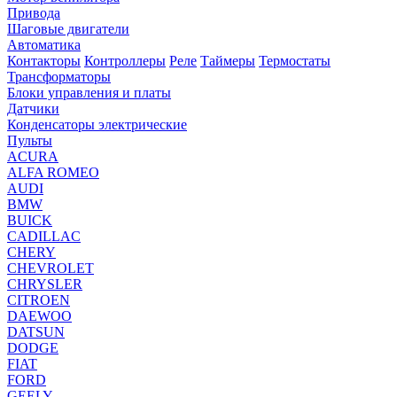
Привода
Шаговые двигатели
Автоматика
Контакторы
Контроллеры
Реле
Таймеры
Термостаты
Трансформаторы
Блоки управления и платы
Датчики
Конденсаторы электрические
Пульты
ACURA
ALFA ROMEO
AUDI
BMW
BUICK
CADILLAC
CHERY
CHEVROLET
CHRYSLER
CITROEN
DAEWOO
DATSUN
DODGE
FIAT
FORD
GEELY