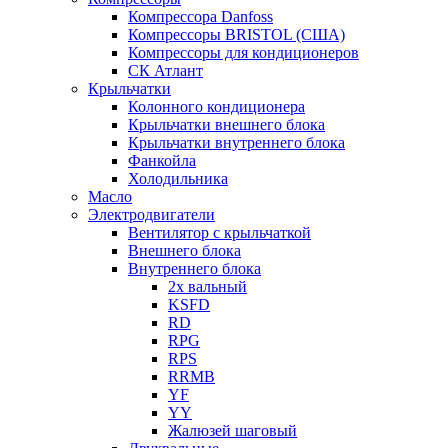
Компрессора Danfoss
Компрессоры BRISTOL (США)
Компрессоры для кондиционеров
СК Атлант
Крыльчатки
Колонного кондиционера
Крыльчатки внешнего блока
Крыльчатки внутреннего блока
Фанкойла
Холодильника
Масло
Электродвигатели
Вентилятор с крыльчаткой
Внешнего блока
Внутреннего блока
2х вальный
KSFD
RD
RPG
RPS
RRMB
YF
YY
Жалюзей шаговый