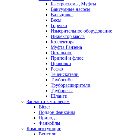
Быстросъемы, Муфты
Вакуумные насосы
Вальцовка
Весы
Горелка
Измерительное оборудование
Инжектор масла
Коллектора
Муфта Ганзена
Остальное
Припой и флюс
Проколки
Рефко
Течеискатели
Трубогибы
Труборасширители
Труборезы
Шланги
Запчасти к чиллерам
Bitzer
Поддон фанкойла
Привода
Фанкойлы
Комплектующие
Вентили