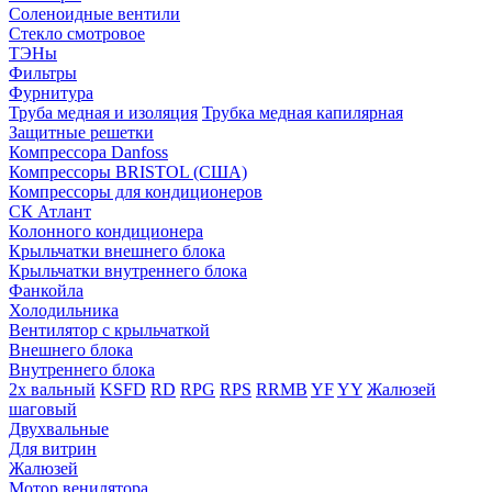
Соленоидные вентили
Стекло смотровое
ТЭНы
Фильтры
Фурнитура
Труба медная и изоляция
Трубка медная капилярная
Защитные решетки
Компрессора Danfoss
Компрессоры BRISTOL (США)
Компрессоры для кондиционеров
СК Атлант
Колонного кондиционера
Крыльчатки внешнего блока
Крыльчатки внутреннего блока
Фанкойла
Холодильника
Вентилятор с крыльчаткой
Внешнего блока
Внутреннего блока
2х вальный
KSFD
RD
RPG
RPS
RRMB
YF
YY
Жалюзей
шаговый
Двухвальные
Для витрин
Жалюзей
Мотор венилятора