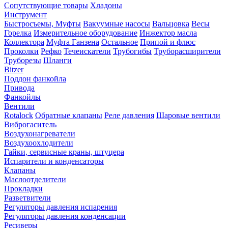
Сопутствующие товары
Хладоны
Инструмент
Быстросъемы, Муфты
Вакуумные насосы
Вальцовка
Весы
Горелка
Измерительное оборудование
Инжектор масла
Коллектора
Муфта Ганзена
Остальное
Припой и флюс
Проколки
Рефко
Течеискатели
Трубогибы
Труборасширители
Труборезы
Шланги
Bitzer
Поддон фанкойла
Привода
Фанкойлы
Вентили
Rotalock
Обратные клапаны
Реле давления
Шаровые вентили
Виброгаситель
Воздухонагреватели
Воздухоохлодители
Гайки, сервисные краны, штуцера
Испарители и конденсаторы
Клапаны
Маслоотделители
Прокладки
Разветвители
Регуляторы давления испарения
Регуляторы давления конденсации
Ресиверы