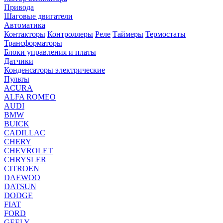
Привода
Шаговые двигатели
Автоматика
Контакторы
Контроллеры
Реле
Таймеры
Термостаты
Трансформаторы
Блоки управления и платы
Датчики
Конденсаторы электрические
Пульты
ACURA
ALFA ROMEO
AUDI
BMW
BUICK
CADILLAC
CHERY
CHEVROLET
CHRYSLER
CITROEN
DAEWOO
DATSUN
DODGE
FIAT
FORD
GEELY