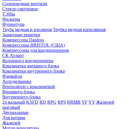
Соленоидные вентили
Стекло смотровое
ТЭНы
Фильтры
Фурнитура
Труба медная и изоляция
Трубка медная капилярная
Защитные решетки
Компрессора Danfoss
Компрессоры BRISTOL (США)
Компрессоры для кондиционеров
СК Атлант
Колонного кондиционера
Крыльчатки внешнего блока
Крыльчатки внутреннего блока
Фанкойла
Холодильника
Вентилятор с крыльчаткой
Внешнего блока
Внутреннего блока
2х вальный
KSFD
RD
RPG
RPS
RRMB
YF
YY
Жалюзей
шаговый
Двухвальные
Для витрин
Жалюзей
Мотор венилятора