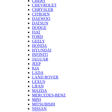
CHERY
CHEVROLET
CHRYSLER
CITROEN
DAEWOO
DATSUN
DODGE
FIAT
FORD
GEELY
HONDA
HYUNDAI
INFINITI
JAGUAR
JEEP
KIA
LADA
LAND ROVER
LEXUS
LIFAN
MAZDA
MERCEDES-BENZ
MINI
MITSUBISHI
NISSAN