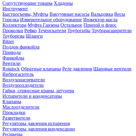
Сопутствующие товары
Хладоны
Инструмент
Быстросъемы, Муфты
Вакуумные насосы
Вальцовка
Весы
Горелка
Измерительное оборудование
Инжектор масла
Коллектора
Муфта Ганзена
Остальное
Припой и флюс
Проколки
Рефко
Течеискатели
Трубогибы
Труборасширители
Труборезы
Шланги
Bitzer
Поддон фанкойла
Привода
Фанкойлы
Вентили
Rotalock
Обратные клапаны
Реле давления
Шаровые вентили
Виброгаситель
Воздухонагреватели
Воздухоохлодители
Гайки, сервисные краны, штуцера
Испарители и конденсаторы
Клапаны
Маслоотделители
Прокладки
Разветвители
Регуляторы давления испарения
Регуляторы давления конденсации
Ресиверы