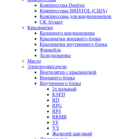
Компрессора Danfoss
Компрессоры BRISTOL (США)
Компрессоры для кондиционеров
СК Атлант
Крыльчатки
Колонного кондиционера
Крыльчатки внешнего блока
Крыльчатки внутреннего блока
Фанкойла
Холодильника
Масло
Электродвигатели
Вентилятор с крыльчаткой
Внешнего блока
Внутреннего блока
2х вальный
KSFD
RD
RPG
RPS
RRMB
YF
YY
Жалюзей шаговый