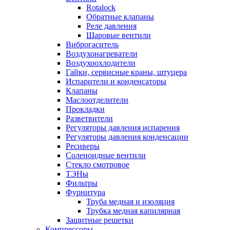
Rotalock
Обратные клапаны
Реле давления
Шаровые вентили
Виброгаситель
Воздухонагреватели
Воздухоохлодители
Гайки, сервисные краны, штуцера
Испарители и конденсаторы
Клапаны
Маслоотделители
Прокладки
Разветвители
Регуляторы давления испарения
Регуляторы давления конденсации
Ресиверы
Соленоидные вентили
Стекло смотровое
ТЭНы
Фильтры
Фурнитура
Труба медная и изоляция
Трубка медная капилярная
Защитные решетки
Компрессоры