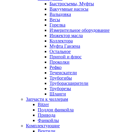
Быстросъемы, Муфты
Вакуумные насосы
Вальцовка
Весы
Горелка
Измерительное оборудование
Инжектор масла
Коллектора
Муфта Ганзена
Остальное
Припой и флюс
Проколки
Рефко
Течеискатели
Трубогибы
Труборасширители
Труборезы
Шланги
Запчасти к чиллерам
Bitzer
Поддон фанкойла
Привода
Фанкойлы
Комплектующие
Вентили