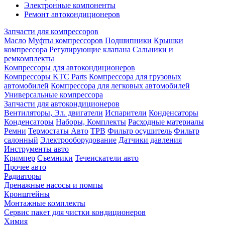
Электронные компоненты
Ремонт автокондиционеров
Запчасти для компрессоров
Масло
Муфты компрессоров
Подшипники
Крышки
компрессора
Регулирующие клапана
Сальники и
ремкомплекты
Компрессоры для автокондиционеров
Компрессоры KTC Parts
Компрессора для грузовых
автомобилей
Компрессора для легковых автомобилей
Универсальные компрессора
Запчасти для автокондиционеров
Вентиляторы, Эл. двигатели
Испарители
Конденсаторы
Конденсаторы
Наборы, Комплекты
Расходные материалы
Ремни
Термостаты Авто
ТРВ
Фильтр осушитель
Фильтр
салонный
Электрооборудование
Датчики давления
Инструменты авто
Кримпер
Съемники
Течеискатели авто
Прочее авто
Радиаторы
Дренажные насосы и помпы
Кронштейны
Монтажные комплекты
Сервис пакет для чистки кондиционеров
Химия