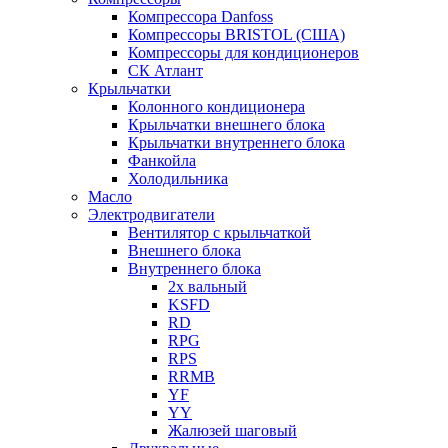
Компрессора Danfoss
Компрессоры BRISTOL (США)
Компрессоры для кондиционеров
СК Атлант
Крыльчатки
Колонного кондиционера
Крыльчатки внешнего блока
Крыльчатки внутреннего блока
Фанкойла
Холодильника
Масло
Электродвигатели
Вентилятор с крыльчаткой
Внешнего блока
Внутреннего блока
2х вальный
KSFD
RD
RPG
RPS
RRMB
YF
YY
Жалюзей шаговый