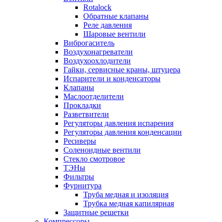
Rotalock
Обратные клапаны
Реле давления
Шаровые вентили
Виброгаситель
Воздухонагреватели
Воздухоохлодители
Гайки, сервисные краны, штуцера
Испарители и конденсаторы
Клапаны
Маслоотделители
Прокладки
Разветвители
Регуляторы давления испарения
Регуляторы давления конденсации
Ресиверы
Соленоидные вентили
Стекло смотровое
ТЭНы
Фильтры
Фурнитура
Труба медная и изоляция
Трубка медная капилярная
Защитные решетки
Компрессоры