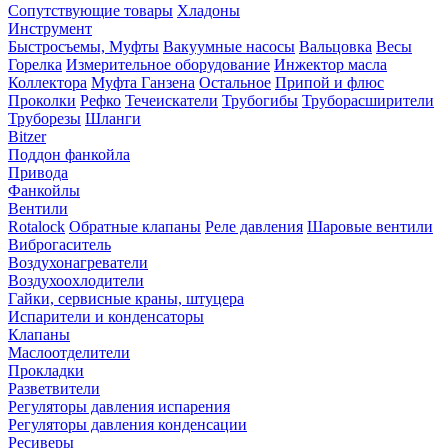
Сопутствующие товары
Хладоны
Инструмент
Быстросъемы, Муфты
Вакуумные насосы
Вальцовка
Весы
Горелка
Измерительное оборудование
Инжектор масла
Коллектора
Муфта Ганзена
Остальное
Припой и флюс
Проколки
Рефко
Течеискатели
Трубогибы
Труборасширители
Труборезы
Шланги
Bitzer
Поддон фанкойла
Привода
Фанкойлы
Вентили
Rotalock
Обратные клапаны
Реле давления
Шаровые вентили
Виброгаситель
Воздухонагреватели
Воздухоохлодители
Гайки, сервисные краны, штуцера
Испарители и конденсаторы
Клапаны
Маслоотделители
Прокладки
Разветвители
Регуляторы давления испарения
Регуляторы давления конденсации
Ресиверы