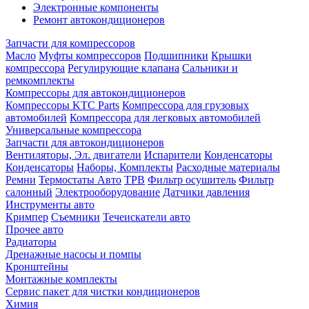
Электронные компоненты
Ремонт автокондиционеров
Запчасти для компрессоров
Масло
Муфты компрессоров
Подшипники
Крышки
компрессора
Регулирующие клапана
Сальники и
ремкомплекты
Компрессоры для автокондиционеров
Компрессоры KTC Parts
Компрессора для грузовых
автомобилей
Компрессора для легковых автомобилей
Универсальные компрессора
Запчасти для автокондиционеров
Вентиляторы, Эл. двигатели
Испарители
Конденсаторы
Конденсаторы
Наборы, Комплекты
Расходные материалы
Ремни
Термостаты Авто
ТРВ
Фильтр осушитель
Фильтр
салонный
Электрооборудование
Датчики давления
Инструменты авто
Кримпер
Съемники
Течеискатели авто
Прочее авто
Радиаторы
Дренажные насосы и помпы
Кронштейны
Монтажные комплекты
Сервис пакет для чистки кондиционеров
Химия