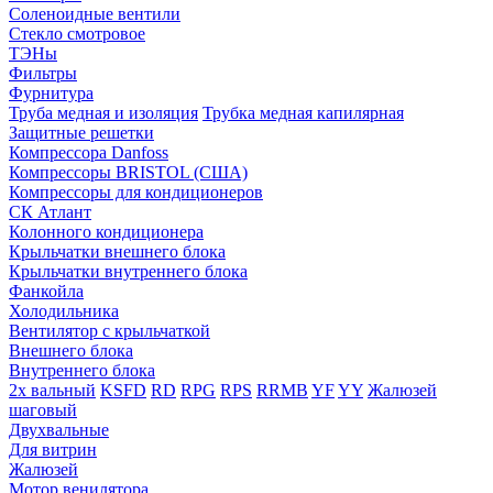
Соленоидные вентили
Стекло смотровое
ТЭНы
Фильтры
Фурнитура
Труба медная и изоляция
Трубка медная капилярная
Защитные решетки
Компрессора Danfoss
Компрессоры BRISTOL (США)
Компрессоры для кондиционеров
СК Атлант
Колонного кондиционера
Крыльчатки внешнего блока
Крыльчатки внутреннего блока
Фанкойла
Холодильника
Вентилятор с крыльчаткой
Внешнего блока
Внутреннего блока
2х вальный
KSFD
RD
RPG
RPS
RRMB
YF
YY
Жалюзей
шаговый
Двухвальные
Для витрин
Жалюзей
Мотор венилятора