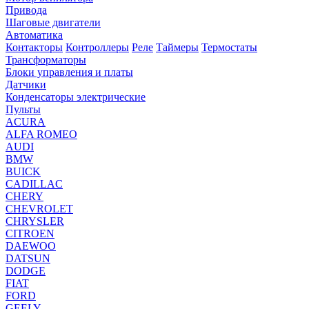
Привода
Шаговые двигатели
Автоматика
Контакторы
Контроллеры
Реле
Таймеры
Термостаты
Трансформаторы
Блоки управления и платы
Датчики
Конденсаторы электрические
Пульты
ACURA
ALFA ROMEO
AUDI
BMW
BUICK
CADILLAC
CHERY
CHEVROLET
CHRYSLER
CITROEN
DAEWOO
DATSUN
DODGE
FIAT
FORD
GEELY