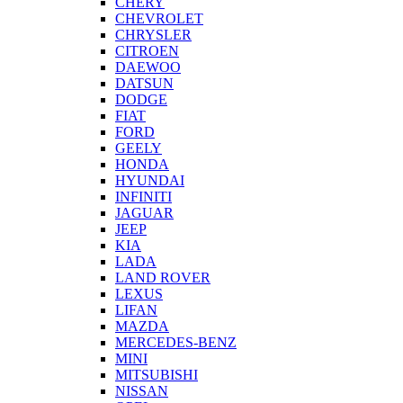
CHERY
CHEVROLET
CHRYSLER
CITROEN
DAEWOO
DATSUN
DODGE
FIAT
FORD
GEELY
HONDA
HYUNDAI
INFINITI
JAGUAR
JEEP
KIA
LADA
LAND ROVER
LEXUS
LIFAN
MAZDA
MERCEDES-BENZ
MINI
MITSUBISHI
NISSAN