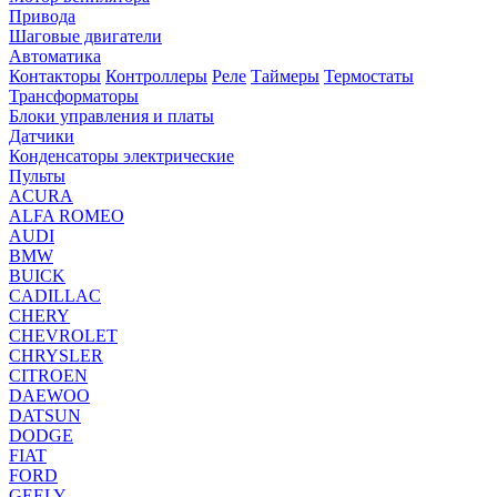
Привода
Шаговые двигатели
Автоматика
Контакторы
Контроллеры
Реле
Таймеры
Термостаты
Трансформаторы
Блоки управления и платы
Датчики
Конденсаторы электрические
Пульты
ACURA
ALFA ROMEO
AUDI
BMW
BUICK
CADILLAC
CHERY
CHEVROLET
CHRYSLER
CITROEN
DAEWOO
DATSUN
DODGE
FIAT
FORD
GEELY