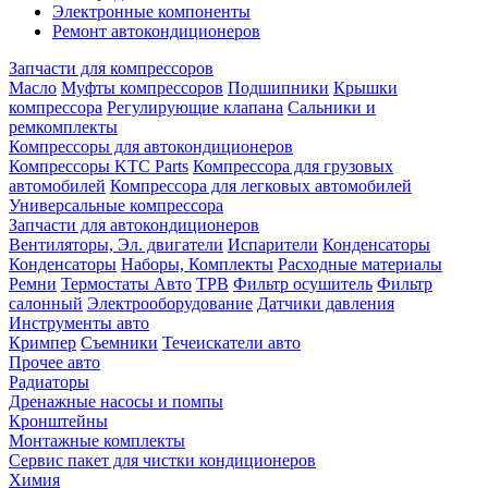
Электронные компоненты
Ремонт автокондиционеров
Запчасти для компрессоров
Масло
Муфты компрессоров
Подшипники
Крышки
компрессора
Регулирующие клапана
Сальники и
ремкомплекты
Компрессоры для автокондиционеров
Компрессоры KTC Parts
Компрессора для грузовых
автомобилей
Компрессора для легковых автомобилей
Универсальные компрессора
Запчасти для автокондиционеров
Вентиляторы, Эл. двигатели
Испарители
Конденсаторы
Конденсаторы
Наборы, Комплекты
Расходные материалы
Ремни
Термостаты Авто
ТРВ
Фильтр осушитель
Фильтр
салонный
Электрооборудование
Датчики давления
Инструменты авто
Кримпер
Съемники
Течеискатели авто
Прочее авто
Радиаторы
Дренажные насосы и помпы
Кронштейны
Монтажные комплекты
Сервис пакет для чистки кондиционеров
Химия