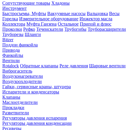
Сопутствующие товары
Хладоны
Инструмент
Быстросъемы, Муфты
Вакуумные насосы
Вальцовка
Весы
Горелка
Измерительное оборудование
Инжектор масла
Коллектора
Муфта Ганзена
Остальное
Припой и флюс
Проколки
Рефко
Течеискатели
Трубогибы
Труборасширители
Труборезы
Шланги
Bitzer
Поддон фанкойла
Привода
Фанкойлы
Вентили
Rotalock
Обратные клапаны
Реле давления
Шаровые вентили
Виброгаситель
Воздухонагреватели
Воздухоохлодители
Гайки, сервисные краны, штуцера
Испарители и конденсаторы
Клапаны
Маслоотделители
Прокладки
Разветвители
Регуляторы давления испарения
Регуляторы давления конденсации
Ресиверы