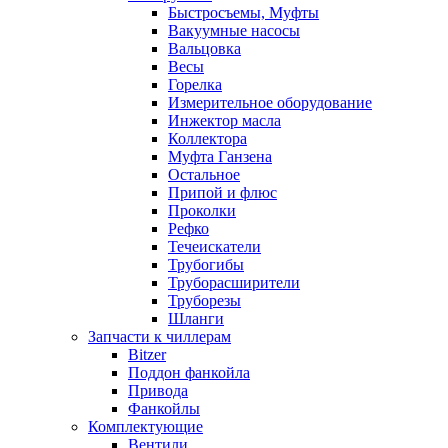
Быстросъемы, Муфты
Вакуумные насосы
Вальцовка
Весы
Горелка
Измерительное оборудование
Инжектор масла
Коллектора
Муфта Ганзена
Остальное
Припой и флюс
Проколки
Рефко
Течеискатели
Трубогибы
Труборасширители
Труборезы
Шланги
Запчасти к чиллерам
Bitzer
Поддон фанкойла
Привода
Фанкойлы
Комплектующие
Вентили