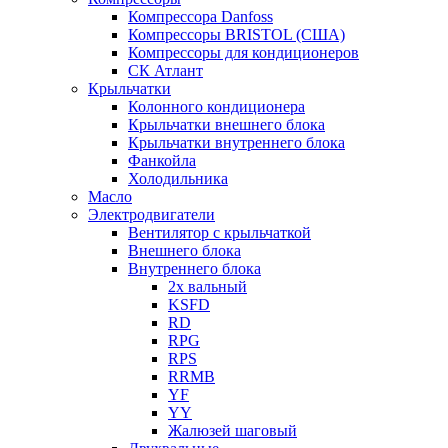
Компрессора Danfoss
Компрессоры BRISTOL (США)
Компрессоры для кондиционеров
СК Атлант
Крыльчатки
Колонного кондиционера
Крыльчатки внешнего блока
Крыльчатки внутреннего блока
Фанкойла
Холодильника
Масло
Электродвигатели
Вентилятор с крыльчаткой
Внешнего блока
Внутреннего блока
2х вальный
KSFD
RD
RPG
RPS
RRMB
YF
YY
Жалюзей шаговый