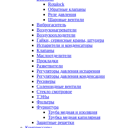
Rotalock
Обратные клапаны
Реле давления
Шаровые вентили
Виброгаситель
Воздухонагреватели
Воздухоохлодители
Гайки, сервисные краны, штуцера
Испарители и конденсаторы
Клапаны
Маслоотделители
Прокладки
Разветвители
Регуляторы давления испарения
Регуляторы давления конденсации
Ресиверы
Соленоидные вентили
Стекло смотровое
ТЭНы
Фильтры
Фурнитура
Труба медная и изоляция
Трубка медная капилярная
Защитные решетки
Компрессоры