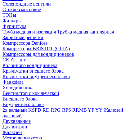
Соленоидные вентили
Стекло смотровое
ТЭНы
Фильтры
Фурнитура
Труба медная и изоляция
Трубка медная капилярная
Защитные решетки
Компрессора Danfoss
Компрессоры BRISTOL (США)
Компрессоры для кондиционеров
СК Атлант
Колонного кондиционера
Крыльчатки внешнего блока
Крыльчатки внутреннего блока
Фанкойла
Холодильника
Вентилятор с крыльчаткой
Внешнего блока
Внутреннего блока
2х вальный
KSFD
RD
RPG
RPS
RRMB
YF
YY
Жалюзей
шаговый
Двухвальные
Для витрин
Жалюзей
Мотор венилятора