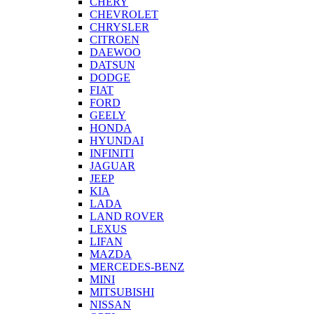
CHERY
CHEVROLET
CHRYSLER
CITROEN
DAEWOO
DATSUN
DODGE
FIAT
FORD
GEELY
HONDA
HYUNDAI
INFINITI
JAGUAR
JEEP
KIA
LADA
LAND ROVER
LEXUS
LIFAN
MAZDA
MERCEDES-BENZ
MINI
MITSUBISHI
NISSAN