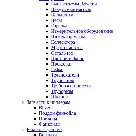
Быстросъемы, Муфты
Вакуумные насосы
Вальцовка
Весы
Горелка
Измерительное оборудование
Инжектор масла
Коллектора
Муфта Ганзена
Остальное
Припой и флюс
Проколки
Рефко
Течеискатели
Трубогибы
Труборасширители
Труборезы
Шланги
Запчасти к чиллерам
Bitzer
Поддон фанкойла
Привода
Фанкойлы
Комплектующие
Вентили