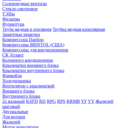
Соленоидные вентили
Стекло смотровое
ТЭНы
Фильтры
Фурнитура
Труба медная и изоляция
Трубка медная капилярная
Защитные решетки
Компрессора Danfoss
Компрессоры BRISTOL (США)
Компрессоры для кондиционеров
СК Атлант
Колонного кондиционера
Крыльчатки внешнего блока
Крыльчатки внутреннего блока
Фанкойла
Холодильника
Вентилятор с крыльчаткой
Внешнего блока
Внутреннего блока
2х вальный
KSFD
RD
RPG
RPS
RRMB
YF
YY
Жалюзей
шаговый
Двухвальные
Для витрин
Жалюзей
Мотор венилятора