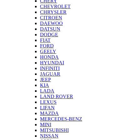
CHERY
CHEVROLET
CHRYSLER
CITROEN
DAEWOO
DATSUN
DODGE
FIAT
FORD
GEELY
HONDA
HYUNDAI
INFINITI
JAGUAR
JEEP
KIA
LADA
LAND ROVER
LEXUS
LIFAN
MAZDA
MERCEDES-BENZ
MINI
MITSUBISHI
NISSAN