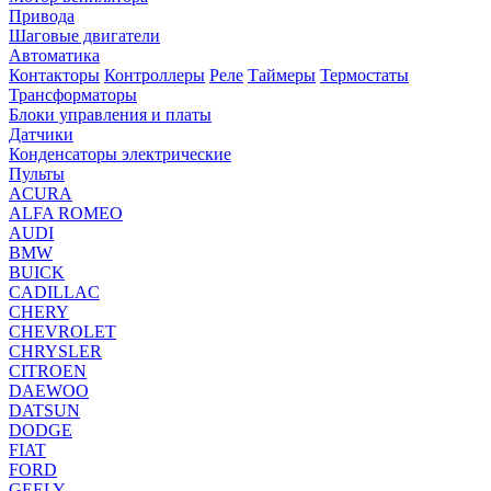
Привода
Шаговые двигатели
Автоматика
Контакторы
Контроллеры
Реле
Таймеры
Термостаты
Трансформаторы
Блоки управления и платы
Датчики
Конденсаторы электрические
Пульты
ACURA
ALFA ROMEO
AUDI
BMW
BUICK
CADILLAC
CHERY
CHEVROLET
CHRYSLER
CITROEN
DAEWOO
DATSUN
DODGE
FIAT
FORD
GEELY