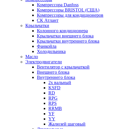
Компрессора Danfoss
Компрессоры BRISTOL (США)
Компрессоры для кондиционеров
СК Атлант
Крыльчатки
Колонного кондиционера
Крыльчатки внешнего блока
Крыльчатки внутреннего блока
Фанкойла
Холодильника
Масло
Электродвигатели
Вентилятор с крыльчаткой
Внешнего блока
Внутреннего блока
2х вальный
KSFD
RD
RPG
RPS
RRMB
YF
YY
Жалюзей шаговый