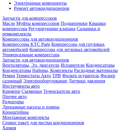
Электронные компоненты
Ремонт автокондиционеров
Запчасти для компрессоров
Масло
Муфты компрессоров
Подшипники
Крышки
компрессора
Регулирующие клапана
Сальники и
ремкомплекты
Компрессоры для автокондиционеров
Компрессоры KTC Parts
Компрессора для грузовых
автомобилей
Компрессора для легковых автомобилей
Универсальные компрессора
Запчасти для автокондиционеров
Вентиляторы, Эл. двигатели
Испарители
Конденсаторы
Конденсаторы
Наборы, Комплекты
Расходные материалы
Ремни
Термостаты Авто
ТРВ
Фильтр осушитель
Фильтр
салонный
Электрооборудование
Датчики давления
Инструменты авто
Кримпер
Съемники
Течеискатели авто
Прочее авто
Радиаторы
Дренажные насосы и помпы
Кронштейны
Монтажные комплекты
Сервис пакет для чистки кондиционеров
Химия