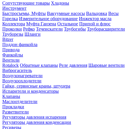
Сопутствующие товары
Хладоны
Инструмент
Быстросъемы, Муфты
Вакуумные насосы
Вальцовка
Весы
Горелка
Измерительное оборудование
Инжектор масла
Коллектора
Муфта Ганзена
Остальное
Припой и флюс
Проколки
Рефко
Течеискатели
Трубогибы
Труборасширители
Труборезы
Шланги
Bitzer
Поддон фанкойла
Привода
Фанкойлы
Вентили
Rotalock
Обратные клапаны
Реле давления
Шаровые вентили
Виброгаситель
Воздухонагреватели
Воздухоохлодители
Гайки, сервисные краны, штуцера
Испарители и конденсаторы
Клапаны
Маслоотделители
Прокладки
Разветвители
Регуляторы давления испарения
Регуляторы давления конденсации
Ресиверы