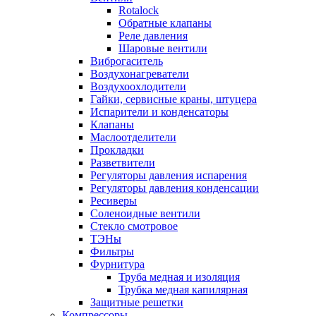
Rotalock
Обратные клапаны
Реле давления
Шаровые вентили
Виброгаситель
Воздухонагреватели
Воздухоохлодители
Гайки, сервисные краны, штуцера
Испарители и конденсаторы
Клапаны
Маслоотделители
Прокладки
Разветвители
Регуляторы давления испарения
Регуляторы давления конденсации
Ресиверы
Соленоидные вентили
Стекло смотровое
ТЭНы
Фильтры
Фурнитура
Труба медная и изоляция
Трубка медная капилярная
Защитные решетки
Компрессоры