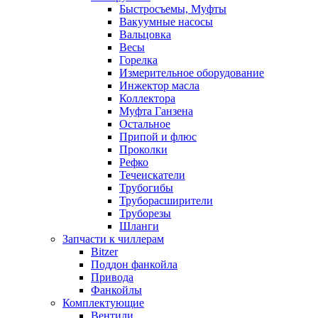
Быстросъемы, Муфты
Вакуумные насосы
Вальцовка
Весы
Горелка
Измерительное оборудование
Инжектор масла
Коллектора
Муфта Ганзена
Остальное
Припой и флюс
Проколки
Рефко
Течеискатели
Трубогибы
Труборасширители
Труборезы
Шланги
Запчасти к чиллерам
Bitzer
Поддон фанкойла
Привода
Фанкойлы
Комплектующие
Вентили