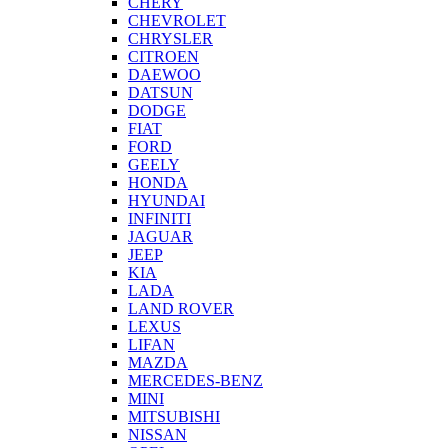
CHERY
CHEVROLET
CHRYSLER
CITROEN
DAEWOO
DATSUN
DODGE
FIAT
FORD
GEELY
HONDA
HYUNDAI
INFINITI
JAGUAR
JEEP
KIA
LADA
LAND ROVER
LEXUS
LIFAN
MAZDA
MERCEDES-BENZ
MINI
MITSUBISHI
NISSAN