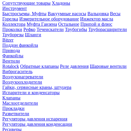
Сопутствующие товары
Хладоны
Инструмент
Быстросъемы, Муфты
Вакуумные насосы
Вальцовка
Весы
Горелка
Измерительное оборудование
Инжектор масла
Коллектора
Муфта Ганзена
Остальное
Припой и флюс
Проколки
Рефко
Течеискатели
Трубогибы
Труборасширители
Труборезы
Шланги
Bitzer
Поддон фанкойла
Привода
Фанкойлы
Вентили
Rotalock
Обратные клапаны
Реле давления
Шаровые вентили
Виброгаситель
Воздухонагреватели
Воздухоохлодители
Гайки, сервисные краны, штуцера
Испарители и конденсаторы
Клапаны
Маслоотделители
Прокладки
Разветвители
Регуляторы давления испарения
Регуляторы давления конденсации
Ресиверы