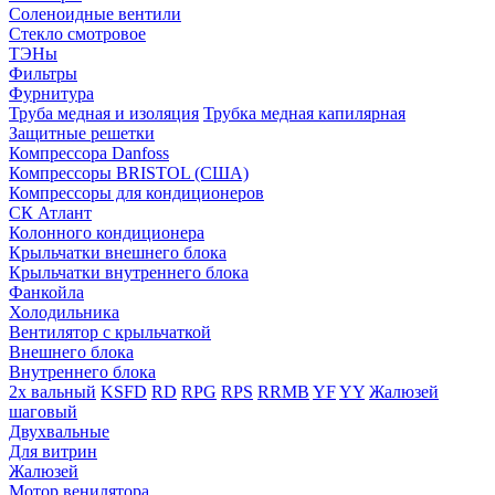
Соленоидные вентили
Стекло смотровое
ТЭНы
Фильтры
Фурнитура
Труба медная и изоляция
Трубка медная капилярная
Защитные решетки
Компрессора Danfoss
Компрессоры BRISTOL (США)
Компрессоры для кондиционеров
СК Атлант
Колонного кондиционера
Крыльчатки внешнего блока
Крыльчатки внутреннего блока
Фанкойла
Холодильника
Вентилятор с крыльчаткой
Внешнего блока
Внутреннего блока
2х вальный
KSFD
RD
RPG
RPS
RRMB
YF
YY
Жалюзей
шаговый
Двухвальные
Для витрин
Жалюзей
Мотор венилятора