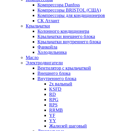
Компрессора Danfoss
Компрессоры BRISTOL (США)
Компрессоры для кондиционеров
СК Атлант
Крыльчатки
Колонного кондиционера
Крыльчатки внешнего блока
Крыльчатки внутреннего блока
Фанкойла
Холодильника
Масло
Электродвигатели
Вентилятор с крыльчаткой
Внешнего блока
Внутреннего блока
2х вальный
KSFD
RD
RPG
RPS
RRMB
YF
YY
Жалюзей шаговый