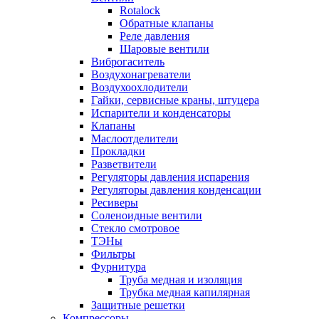
Rotalock
Обратные клапаны
Реле давления
Шаровые вентили
Виброгаситель
Воздухонагреватели
Воздухоохлодители
Гайки, сервисные краны, штуцера
Испарители и конденсаторы
Клапаны
Маслоотделители
Прокладки
Разветвители
Регуляторы давления испарения
Регуляторы давления конденсации
Ресиверы
Соленоидные вентили
Стекло смотровое
ТЭНы
Фильтры
Фурнитура
Труба медная и изоляция
Трубка медная капилярная
Защитные решетки
Компрессоры