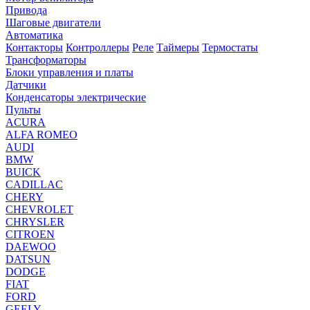
Привода
Шаговые двигатели
Автоматика
Контакторы
Контроллеры
Реле
Таймеры
Термостаты
Трансформаторы
Блоки управления и платы
Датчики
Конденсаторы электрические
Пульты
ACURA
ALFA ROMEO
AUDI
BMW
BUICK
CADILLAC
CHERY
CHEVROLET
CHRYSLER
CITROEN
DAEWOO
DATSUN
DODGE
FIAT
FORD
GEELY