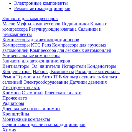
Электронные компоненты
Ремонт автокондиционеров
Запчасти для компрессоров
Масло
Муфты компрессоров
Подшипники
Крышки
компрессора
Регулирующие клапана
Сальники и
ремкомплекты
Компрессоры для автокондиционеров
Компрессоры KTC Parts
Компрессора для грузовых
автомобилей
Компрессора для легковых автомобилей
Универсальные компрессора
Запчасти для автокондиционеров
Вентиляторы, Эл. двигатели
Испарители
Конденсаторы
Конденсаторы
Наборы, Комплекты
Расходные материалы
Ремни
Термостаты Авто
ТРВ
Фильтр осушитель
Фильтр
салонный
Электрооборудование
Датчики давления
Инструменты авто
Кримпер
Съемники
Течеискатели авто
Прочее авто
Радиаторы
Дренажные насосы и помпы
Кронштейны
Монтажные комплекты
Сервис пакет для чистки кондиционеров
Химия