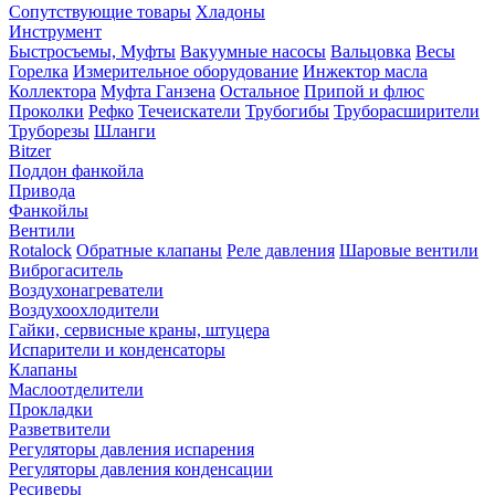
Сопутствующие товары
Хладоны
Инструмент
Быстросъемы, Муфты
Вакуумные насосы
Вальцовка
Весы
Горелка
Измерительное оборудование
Инжектор масла
Коллектора
Муфта Ганзена
Остальное
Припой и флюс
Проколки
Рефко
Течеискатели
Трубогибы
Труборасширители
Труборезы
Шланги
Bitzer
Поддон фанкойла
Привода
Фанкойлы
Вентили
Rotalock
Обратные клапаны
Реле давления
Шаровые вентили
Виброгаситель
Воздухонагреватели
Воздухоохлодители
Гайки, сервисные краны, штуцера
Испарители и конденсаторы
Клапаны
Маслоотделители
Прокладки
Разветвители
Регуляторы давления испарения
Регуляторы давления конденсации
Ресиверы