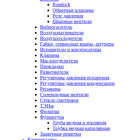
Rotalock
Обратные клапаны
Реле давления
Шаровые вентили
Виброгаситель
Воздухонагреватели
Воздухоохлодители
Гайки, сервисные краны, штуцера
Испарители и конденсаторы
Клапаны
Маслоотделители
Прокладки
Разветвители
Регуляторы давления испарения
Регуляторы давления конденсации
Ресиверы
Соленоидные вентили
Стекло смотровое
ТЭНы
Фильтры
Фурнитура
Труба медная и изоляция
Трубка медная капилярная
Защитные решетки
Компрессоры