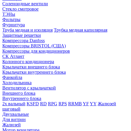
Соленоидные вентили
Стекло смотровое
ТЭНы
Фильтры
Фурнитура
Труба медная и изоляция
Трубка медная капилярная
Защитные решетки
Компрессора Danfoss
Компрессоры BRISTOL (США)
Компрессоры для кондиционеров
СК Атлант
Колонного кондиционера
Крыльчатки внешнего блока
Крыльчатки внутреннего блока
Фанкойла
Холодильника
Вентилятор с крыльчаткой
Внешнего блока
Внутреннего блока
2х вальный
KSFD
RD
RPG
RPS
RRMB
YF
YY
Жалюзей
шаговый
Двухвальные
Для витрин
Жалюзей
Мотор венилятора