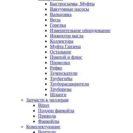
Быстросъемы, Муфты
Вакуумные насосы
Вальцовка
Весы
Горелка
Измерительное оборудование
Инжектор масла
Коллектора
Муфта Ганзена
Остальное
Припой и флюс
Проколки
Рефко
Течеискатели
Трубогибы
Труборасширители
Труборезы
Шланги
Запчасти к чиллерам
Bitzer
Поддон фанкойла
Привода
Фанкойлы
Комплектующие
Вентили