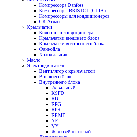
Компрессора Danfoss
Компрессоры BRISTOL (США)
Компрессоры для кондиционеров
СК Атлант
Крыльчатки
Колонного кондиционера
Крыльчатки внешнего блока
Крыльчатки внутреннего блока
Фанкойла
Холодильника
Масло
Электродвигатели
Вентилятор с крыльчаткой
Внешнего блока
Внутреннего блока
2х вальный
KSFD
RD
RPG
RPS
RRMB
YF
YY
Жалюзей шаговый