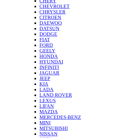
CHERY
CHEVROLET
CHRYSLER
CITROEN
DAEWOO
DATSUN
DODGE
FIAT
FORD
GEELY
HONDA
HYUNDAI
INFINITI
JAGUAR
JEEP
KIA
LADA
LAND ROVER
LEXUS
LIFAN
MAZDA
MERCEDES-BENZ
MINI
MITSUBISHI
NISSAN