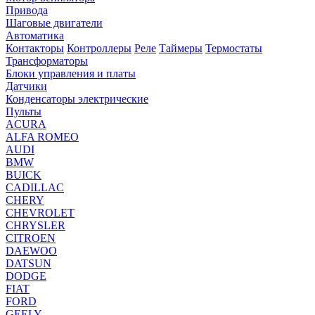
Привода
Шаговые двигатели
Автоматика
Контакторы
Контроллеры
Реле
Таймеры
Термостаты
Трансформаторы
Блоки управления и платы
Датчики
Конденсаторы электрические
Пульты
ACURA
ALFA ROMEO
AUDI
BMW
BUICK
CADILLAC
CHERY
CHEVROLET
CHRYSLER
CITROEN
DAEWOO
DATSUN
DODGE
FIAT
FORD
GEELY