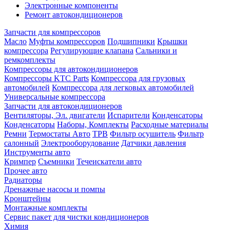
Электронные компоненты
Ремонт автокондиционеров
Запчасти для компрессоров
Масло
Муфты компрессоров
Подшипники
Крышки
компрессора
Регулирующие клапана
Сальники и
ремкомплекты
Компрессоры для автокондиционеров
Компрессоры KTC Parts
Компрессора для грузовых
автомобилей
Компрессора для легковых автомобилей
Универсальные компрессора
Запчасти для автокондиционеров
Вентиляторы, Эл. двигатели
Испарители
Конденсаторы
Конденсаторы
Наборы, Комплекты
Расходные материалы
Ремни
Термостаты Авто
ТРВ
Фильтр осушитель
Фильтр
салонный
Электрооборудование
Датчики давления
Инструменты авто
Кримпер
Съемники
Течеискатели авто
Прочее авто
Радиаторы
Дренажные насосы и помпы
Кронштейны
Монтажные комплекты
Сервис пакет для чистки кондиционеров
Химия