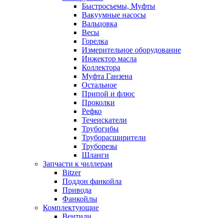
Быстросъемы, Муфты
Вакуумные насосы
Вальцовка
Весы
Горелка
Измерительное оборудование
Инжектор масла
Коллектора
Муфта Ганзена
Остальное
Припой и флюс
Проколки
Рефко
Течеискатели
Трубогибы
Труборасширители
Труборезы
Шланги
Запчасти к чиллерам
Bitzer
Поддон фанкойла
Привода
Фанкойлы
Комплектующие
Вентили