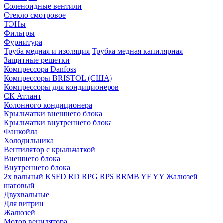
Соленоидные вентили
Стекло смотровое
ТЭНы
Фильтры
Фурнитура
Труба медная и изоляция
Трубка медная капилярная
Защитные решетки
Компрессора Danfoss
Компрессоры BRISTOL (США)
Компрессоры для кондиционеров
СК Атлант
Колонного кондиционера
Крыльчатки внешнего блока
Крыльчатки внутреннего блока
Фанкойла
Холодильника
Вентилятор с крыльчаткой
Внешнего блока
Внутреннего блока
2х вальный
KSFD
RD
RPG
RPS
RRMB
YF
YY
Жалюзей
шаговый
Двухвальные
Для витрин
Жалюзей
Мотор венилятора