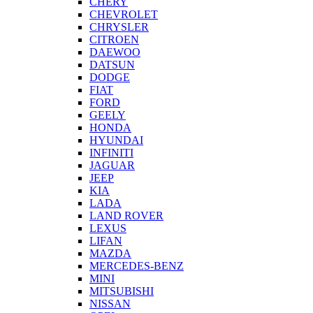
CHERY
CHEVROLET
CHRYSLER
CITROEN
DAEWOO
DATSUN
DODGE
FIAT
FORD
GEELY
HONDA
HYUNDAI
INFINITI
JAGUAR
JEEP
KIA
LADA
LAND ROVER
LEXUS
LIFAN
MAZDA
MERCEDES-BENZ
MINI
MITSUBISHI
NISSAN