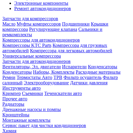
Электронные компоненты
Ремонт автокондиционеров
Запчасти для компрессоров
Масло
Муфты компрессоров
Подшипники
Крышки
компрессора
Регулирующие клапана
Сальники и
ремкомплекты
Компрессоры для автокондиционеров
Компрессоры KTC Parts
Компрессора для грузовых
автомобилей
Компрессора для легковых автомобилей
Универсальные компрессора
Запчасти для автокондиционеров
Вентиляторы, Эл. двигатели
Испарители
Конденсаторы
Конденсаторы
Наборы, Комплекты
Расходные материалы
Ремни
Термостаты Авто
ТРВ
Фильтр осушитель
Фильтр
салонный
Электрооборудование
Датчики давления
Инструменты авто
Кримпер
Съемники
Течеискатели авто
Прочее авто
Радиаторы
Дренажные насосы и помпы
Кронштейны
Монтажные комплекты
Сервис пакет для чистки кондиционеров
Химия