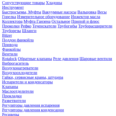
Сопутствующие товары
Хладоны
Инструмент
Быстросъемы, Муфты
Вакуумные насосы
Вальцовка
Весы
Горелка
Измерительное оборудование
Инжектор масла
Коллектора
Муфта Ганзена
Остальное
Припой и флюс
Проколки
Рефко
Течеискатели
Трубогибы
Труборасширители
Труборезы
Шланги
Bitzer
Поддон фанкойла
Привода
Фанкойлы
Вентили
Rotalock
Обратные клапаны
Реле давления
Шаровые вентили
Виброгаситель
Воздухонагреватели
Воздухоохлодители
Гайки, сервисные краны, штуцера
Испарители и конденсаторы
Клапаны
Маслоотделители
Прокладки
Разветвители
Регуляторы давления испарения
Регуляторы давления конденсации
Ресиверы