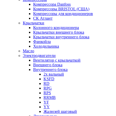
Компрессора Danfoss
Компрессоры BRISTOL (США)
Компрессоры для кондиционеров
СК Атлант
Крыльчатки
Колонного кондиционера
Крыльчатки внешнего блока
Крыльчатки внутреннего блока
Фанкойла
Холодильника
Масло
Электродвигатели
Вентилятор с крыльчаткой
Внешнего блока
Внутреннего блока
2х вальный
KSFD
RD
RPG
RPS
RRMB
YF
YY
Жалюзей шаговый