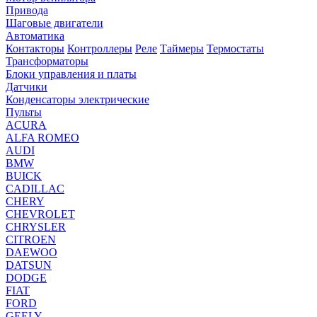
Привода
Шаговые двигатели
Автоматика
Контакторы
Контроллеры
Реле
Таймеры
Термостаты
Трансформаторы
Блоки управления и платы
Датчики
Конденсаторы электрические
Пульты
ACURA
ALFA ROMEO
AUDI
BMW
BUICK
CADILLAC
CHERY
CHEVROLET
CHRYSLER
CITROEN
DAEWOO
DATSUN
DODGE
FIAT
FORD
GEELY