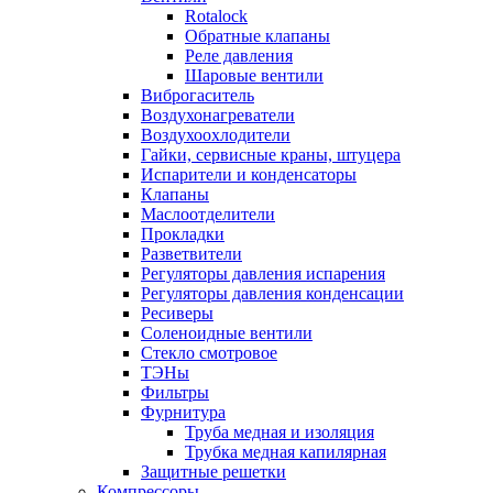
Rotalock
Обратные клапаны
Реле давления
Шаровые вентили
Виброгаситель
Воздухонагреватели
Воздухоохлодители
Гайки, сервисные краны, штуцера
Испарители и конденсаторы
Клапаны
Маслоотделители
Прокладки
Разветвители
Регуляторы давления испарения
Регуляторы давления конденсации
Ресиверы
Соленоидные вентили
Стекло смотровое
ТЭНы
Фильтры
Фурнитура
Труба медная и изоляция
Трубка медная капилярная
Защитные решетки
Компрессоры