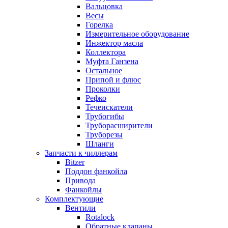
Вальцовка
Весы
Горелка
Измерительное оборудование
Инжектор масла
Коллектора
Муфта Ганзена
Остальное
Припой и флюс
Проколки
Рефко
Течеискатели
Трубогибы
Труборасширители
Труборезы
Шланги
Запчасти к чиллерам
Bitzer
Поддон фанкойла
Привода
Фанкойлы
Комплектующие
Вентили
Rotalock
Обратные клапаны