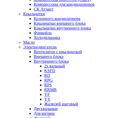
Компрессоры для кондиционеров
СК Атлант
Крыльчатки
Колонного кондиционера
Крыльчатки внешнего блока
Крыльчатки внутреннего блока
Фанкойла
Холодильника
Масло
Электродвигатели
Вентилятор с крыльчаткой
Внешнего блока
Внутреннего блока
2х вальный
KSFD
RD
RPG
RPS
RRMB
YF
YY
Жалюзей шаговый
Двухвальные
Для витрин