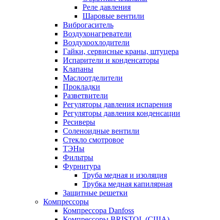
Реле давления
Шаровые вентили
Виброгаситель
Воздухонагреватели
Воздухоохлодители
Гайки, сервисные краны, штуцера
Испарители и конденсаторы
Клапаны
Маслоотделители
Прокладки
Разветвители
Регуляторы давления испарения
Регуляторы давления конденсации
Ресиверы
Соленоидные вентили
Стекло смотровое
ТЭНы
Фильтры
Фурнитура
Труба медная и изоляция
Трубка медная капилярная
Защитные решетки
Компрессоры
Компрессора Danfoss
Компрессоры BRISTOL (США)