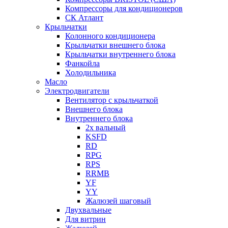
Компрессоры для кондиционеров
СК Атлант
Крыльчатки
Колонного кондиционера
Крыльчатки внешнего блока
Крыльчатки внутреннего блока
Фанкойла
Холодильника
Масло
Электродвигатели
Вентилятор с крыльчаткой
Внешнего блока
Внутреннего блока
2х вальный
KSFD
RD
RPG
RPS
RRMB
YF
YY
Жалюзей шаговый
Двухвальные
Для витрин