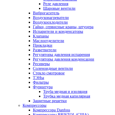
Реле давления
Шаровые вентили
Виброгаситель
Воздухонагреватели
Воздухоохлодители
Гайки, сервисные краны, штуцера
Испарители и конденсаторы
Клапаны
Маслоотделители
Прокладки
Разветвители
Регуляторы давления испарения
Регуляторы давления конденсации
Ресиверы
Соленоидные вентили
Стекло смотровое
ТЭНы
Фильтры
Фурнитура
Труба медная и изоляция
Трубка медная капилярная
Защитные решетки
Компрессоры
Компрессора Danfoss
Компрессоры BRISTOL (США)