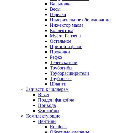
Вальцовка
Весы
Горелка
Измерительное оборудование
Инжектор масла
Коллектора
Муфта Ганзена
Остальное
Припой и флюс
Проколки
Рефко
Течеискатели
Трубогибы
Труборасширители
Труборезы
Шланги
Запчасти к чиллерам
Bitzer
Поддон фанкойла
Привода
Фанкойлы
Комплектующие
Вентили
Rotalock
Обратные клапаны