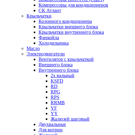
Компрессоры для кондиционеров
СК Атлант
Крыльчатки
Колонного кондиционера
Крыльчатки внешнего блока
Крыльчатки внутреннего блока
Фанкойла
Холодильника
Масло
Электродвигатели
Вентилятор с крыльчаткой
Внешнего блока
Внутреннего блока
2х вальный
KSFD
RD
RPG
RPS
RRMB
YF
YY
Жалюзей шаговый
Двухвальные
Для витрин