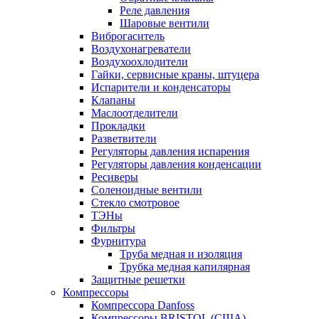
Реле давления
Шаровые вентили
Виброгаситель
Воздухонагреватели
Воздухоохлодители
Гайки, сервисные краны, штуцера
Испарители и конденсаторы
Клапаны
Маслоотделители
Прокладки
Разветвители
Регуляторы давления испарения
Регуляторы давления конденсации
Ресиверы
Соленоидные вентили
Стекло смотровое
ТЭНы
Фильтры
Фурнитура
Труба медная и изоляция
Трубка медная капилярная
Защитные решетки
Компрессоры
Компрессора Danfoss
Компрессоры BRISTOL (США)