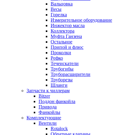
Вальцовка
Весы
Горелка
Измерительное оборудование
Инжектор масла
Коллектора
Муфта Ганзена
Остальное
Припой и флюс
Проколки
Рефко
Течеискатели
Трубогибы
Труборасширители
Труборезы
Шланги
Запчасти к чиллерам
Bitzer
Поддон фанкойла
Привода
Фанкойлы
Комплектующие
Вентили
Rotalock
Обратные клапаны