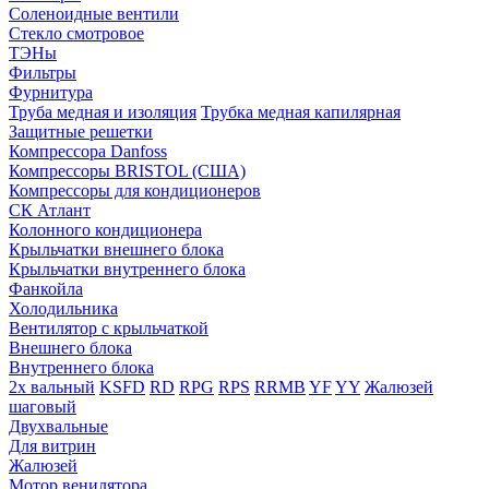
Соленоидные вентили
Стекло смотровое
ТЭНы
Фильтры
Фурнитура
Труба медная и изоляция
Трубка медная капилярная
Защитные решетки
Компрессора Danfoss
Компрессоры BRISTOL (США)
Компрессоры для кондиционеров
СК Атлант
Колонного кондиционера
Крыльчатки внешнего блока
Крыльчатки внутреннего блока
Фанкойла
Холодильника
Вентилятор с крыльчаткой
Внешнего блока
Внутреннего блока
2х вальный
KSFD
RD
RPG
RPS
RRMB
YF
YY
Жалюзей
шаговый
Двухвальные
Для витрин
Жалюзей
Мотор венилятора