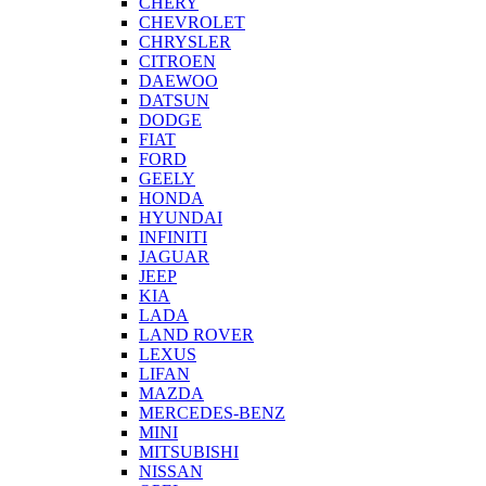
CHERY
CHEVROLET
CHRYSLER
CITROEN
DAEWOO
DATSUN
DODGE
FIAT
FORD
GEELY
HONDA
HYUNDAI
INFINITI
JAGUAR
JEEP
KIA
LADA
LAND ROVER
LEXUS
LIFAN
MAZDA
MERCEDES-BENZ
MINI
MITSUBISHI
NISSAN