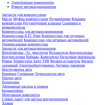
Электронные компоненты
Ремонт автокондиционеров
Запчасти для компрессоров
Масло
Муфты компрессоров
Подшипники
Крышки
компрессора
Регулирующие клапана
Сальники и
ремкомплекты
Компрессоры для автокондиционеров
Компрессоры KTC Parts
Компрессора для грузовых
автомобилей
Компрессора для легковых автомобилей
Универсальные компрессора
Запчасти для автокондиционеров
Вентиляторы, Эл. двигатели
Испарители
Конденсаторы
Конденсаторы
Наборы, Комплекты
Расходные материалы
Ремни
Термостаты Авто
ТРВ
Фильтр осушитель
Фильтр
салонный
Электрооборудование
Датчики давления
Инструменты авто
Кримпер
Съемники
Течеискатели авто
Прочее авто
Радиаторы
Дренажные насосы и помпы
Кронштейны
Монтажные комплекты
Сервис пакет для чистки кондиционеров
Химия