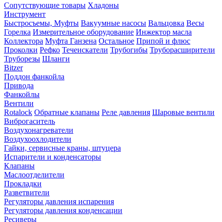
Сопутствующие товары
Хладоны
Инструмент
Быстросъемы, Муфты
Вакуумные насосы
Вальцовка
Весы
Горелка
Измерительное оборудование
Инжектор масла
Коллектора
Муфта Ганзена
Остальное
Припой и флюс
Проколки
Рефко
Течеискатели
Трубогибы
Труборасширители
Труборезы
Шланги
Bitzer
Поддон фанкойла
Привода
Фанкойлы
Вентили
Rotalock
Обратные клапаны
Реле давления
Шаровые вентили
Виброгаситель
Воздухонагреватели
Воздухоохлодители
Гайки, сервисные краны, штуцера
Испарители и конденсаторы
Клапаны
Маслоотделители
Прокладки
Разветвители
Регуляторы давления испарения
Регуляторы давления конденсации
Ресиверы