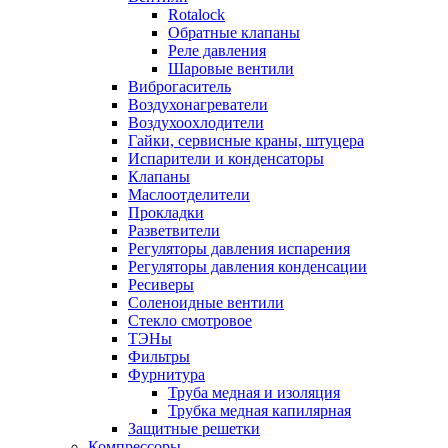
Rotalock
Обратные клапаны
Реле давления
Шаровые вентили
Виброгаситель
Воздухонагреватели
Воздухоохлодители
Гайки, сервисные краны, штуцера
Испарители и конденсаторы
Клапаны
Маслоотделители
Прокладки
Разветвители
Регуляторы давления испарения
Регуляторы давления конденсации
Ресиверы
Соленоидные вентили
Стекло смотровое
ТЭНы
Фильтры
Фурнитура
Труба медная и изоляция
Трубка медная капилярная
Защитные решетки
Компрессоры