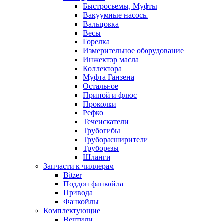
Быстросъемы, Муфты
Вакуумные насосы
Вальцовка
Весы
Горелка
Измерительное оборудование
Инжектор масла
Коллектора
Муфта Ганзена
Остальное
Припой и флюс
Проколки
Рефко
Течеискатели
Трубогибы
Труборасширители
Труборезы
Шланги
Запчасти к чиллерам
Bitzer
Поддон фанкойла
Привода
Фанкойлы
Комплектующие
Вентили