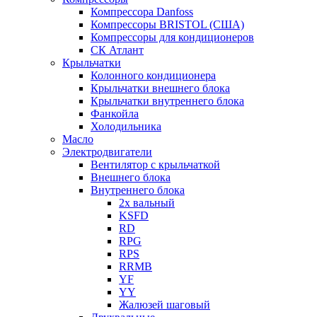
Компрессора Danfoss
Компрессоры BRISTOL (США)
Компрессоры для кондиционеров
СК Атлант
Крыльчатки
Колонного кондиционера
Крыльчатки внешнего блока
Крыльчатки внутреннего блока
Фанкойла
Холодильника
Масло
Электродвигатели
Вентилятор с крыльчаткой
Внешнего блока
Внутреннего блока
2х вальный
KSFD
RD
RPG
RPS
RRMB
YF
YY
Жалюзей шаговый