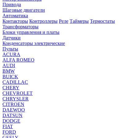
Привода
Шаговые двигатели
Автоматика
Контакторы
Контроллеры
Реле
Таймеры
Термостаты
Трансформаторы
Блоки управления и платы
Датчики
Конденсаторы электрические
Пульты
ACURA
ALFA ROMEO
AUDI
BMW
BUICK
CADILLAC
CHERY
CHEVROLET
CHRYSLER
CITROEN
DAEWOO
DATSUN
DODGE
FIAT
FORD
GEELY