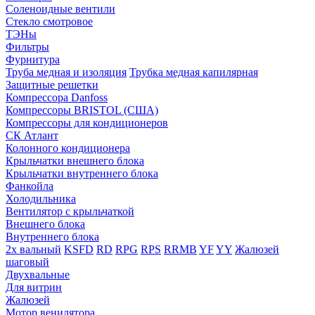
Соленоидные вентили
Стекло смотровое
ТЭНы
Фильтры
Фурнитура
Труба медная и изоляция
Трубка медная капилярная
Защитные решетки
Компрессора Danfoss
Компрессоры BRISTOL (США)
Компрессоры для кондиционеров
СК Атлант
Колонного кондиционера
Крыльчатки внешнего блока
Крыльчатки внутреннего блока
Фанкойла
Холодильника
Вентилятор с крыльчаткой
Внешнего блока
Внутреннего блока
2х вальный
KSFD
RD
RPG
RPS
RRMB
YF
YY
Жалюзей
шаговый
Двухвальные
Для витрин
Жалюзей
Мотор венилятора