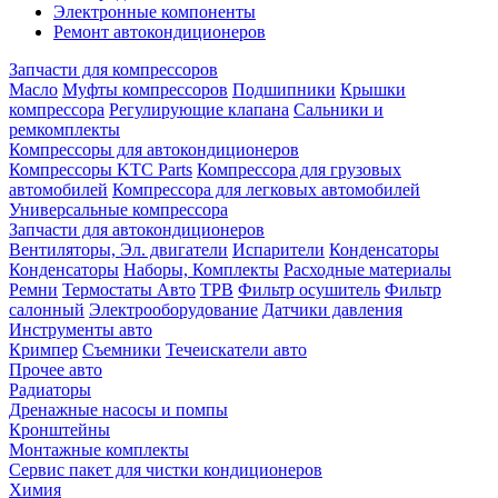
Электронные компоненты
Ремонт автокондиционеров
Запчасти для компрессоров
Масло
Муфты компрессоров
Подшипники
Крышки
компрессора
Регулирующие клапана
Сальники и
ремкомплекты
Компрессоры для автокондиционеров
Компрессоры KTC Parts
Компрессора для грузовых
автомобилей
Компрессора для легковых автомобилей
Универсальные компрессора
Запчасти для автокондиционеров
Вентиляторы, Эл. двигатели
Испарители
Конденсаторы
Конденсаторы
Наборы, Комплекты
Расходные материалы
Ремни
Термостаты Авто
ТРВ
Фильтр осушитель
Фильтр
салонный
Электрооборудование
Датчики давления
Инструменты авто
Кримпер
Съемники
Течеискатели авто
Прочее авто
Радиаторы
Дренажные насосы и помпы
Кронштейны
Монтажные комплекты
Сервис пакет для чистки кондиционеров
Химия