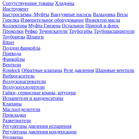
Сопутствующие товары
Хладоны
Инструмент
Быстросъемы, Муфты
Вакуумные насосы
Вальцовка
Весы
Горелка
Измерительное оборудование
Инжектор масла
Коллектора
Муфта Ганзена
Остальное
Припой и флюс
Проколки
Рефко
Течеискатели
Трубогибы
Труборасширители
Труборезы
Шланги
Bitzer
Поддон фанкойла
Привода
Фанкойлы
Вентили
Rotalock
Обратные клапаны
Реле давления
Шаровые вентили
Виброгаситель
Воздухонагреватели
Воздухоохлодители
Гайки, сервисные краны, штуцера
Испарители и конденсаторы
Клапаны
Маслоотделители
Прокладки
Разветвители
Регуляторы давления испарения
Регуляторы давления конденсации
Ресиверы