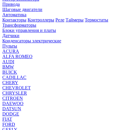
Привода
Шаговые двигатели
Автоматика
Контакторы
Контроллеры
Реле
Таймеры
Термостаты
Трансформаторы
Блоки управления и платы
Датчики
Конденсаторы электрические
Пульты
ACURA
ALFA ROMEO
AUDI
BMW
BUICK
CADILLAC
CHERY
CHEVROLET
CHRYSLER
CITROEN
DAEWOO
DATSUN
DODGE
FIAT
FORD
GEELY