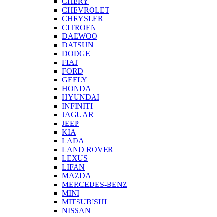
CHERY
CHEVROLET
CHRYSLER
CITROEN
DAEWOO
DATSUN
DODGE
FIAT
FORD
GEELY
HONDA
HYUNDAI
INFINITI
JAGUAR
JEEP
KIA
LADA
LAND ROVER
LEXUS
LIFAN
MAZDA
MERCEDES-BENZ
MINI
MITSUBISHI
NISSAN