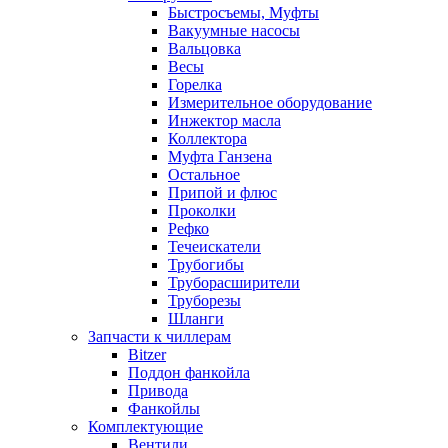
Быстросъемы, Муфты
Вакуумные насосы
Вальцовка
Весы
Горелка
Измерительное оборудование
Инжектор масла
Коллектора
Муфта Ганзена
Остальное
Припой и флюс
Проколки
Рефко
Течеискатели
Трубогибы
Труборасширители
Труборезы
Шланги
Запчасти к чиллерам
Bitzer
Поддон фанкойла
Привода
Фанкойлы
Комплектующие
Вентили