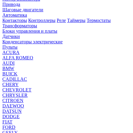
Привода
Шаговые двигатели
Автоматика
Контакторы
Контроллеры
Реле
Таймеры
Термостаты
Трансформаторы
Блоки управления и платы
Датчики
Конденсаторы электрические
Пульты
ACURA
ALFA ROMEO
AUDI
BMW
BUICK
CADILLAC
CHERY
CHEVROLET
CHRYSLER
CITROEN
DAEWOO
DATSUN
DODGE
FIAT
FORD
GEELY