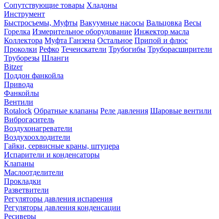
Сопутствующие товары
Хладоны
Инструмент
Быстросъемы, Муфты
Вакуумные насосы
Вальцовка
Весы
Горелка
Измерительное оборудование
Инжектор масла
Коллектора
Муфта Ганзена
Остальное
Припой и флюс
Проколки
Рефко
Течеискатели
Трубогибы
Труборасширители
Труборезы
Шланги
Bitzer
Поддон фанкойла
Привода
Фанкойлы
Вентили
Rotalock
Обратные клапаны
Реле давления
Шаровые вентили
Виброгаситель
Воздухонагреватели
Воздухоохлодители
Гайки, сервисные краны, штуцера
Испарители и конденсаторы
Клапаны
Маслоотделители
Прокладки
Разветвители
Регуляторы давления испарения
Регуляторы давления конденсации
Ресиверы