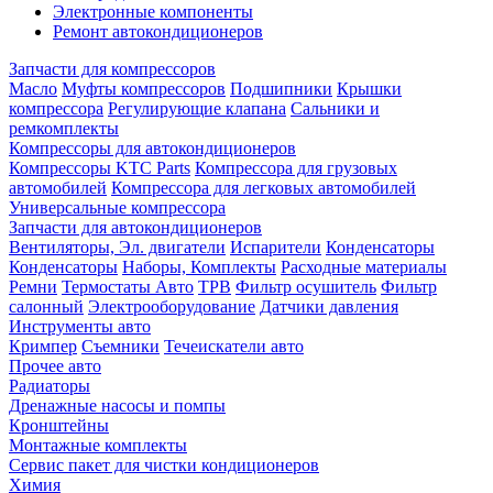
Электронные компоненты
Ремонт автокондиционеров
Запчасти для компрессоров
Масло
Муфты компрессоров
Подшипники
Крышки
компрессора
Регулирующие клапана
Сальники и
ремкомплекты
Компрессоры для автокондиционеров
Компрессоры KTC Parts
Компрессора для грузовых
автомобилей
Компрессора для легковых автомобилей
Универсальные компрессора
Запчасти для автокондиционеров
Вентиляторы, Эл. двигатели
Испарители
Конденсаторы
Конденсаторы
Наборы, Комплекты
Расходные материалы
Ремни
Термостаты Авто
ТРВ
Фильтр осушитель
Фильтр
салонный
Электрооборудование
Датчики давления
Инструменты авто
Кримпер
Съемники
Течеискатели авто
Прочее авто
Радиаторы
Дренажные насосы и помпы
Кронштейны
Монтажные комплекты
Сервис пакет для чистки кондиционеров
Химия