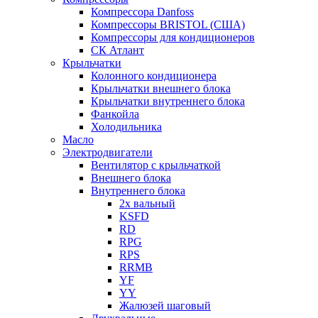
Компрессора Danfoss
Компрессоры BRISTOL (США)
Компрессоры для кондиционеров
СК Атлант
Крыльчатки
Колонного кондиционера
Крыльчатки внешнего блока
Крыльчатки внутреннего блока
Фанкойла
Холодильника
Масло
Электродвигатели
Вентилятор с крыльчаткой
Внешнего блока
Внутреннего блока
2х вальный
KSFD
RD
RPG
RPS
RRMB
YF
YY
Жалюзей шаговый