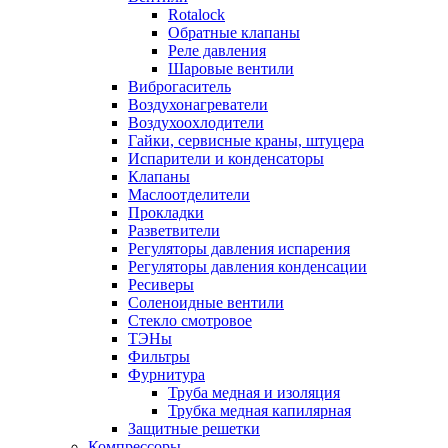
Rotalock
Обратные клапаны
Реле давления
Шаровые вентили
Виброгаситель
Воздухонагреватели
Воздухоохлодители
Гайки, сервисные краны, штуцера
Испарители и конденсаторы
Клапаны
Маслоотделители
Прокладки
Разветвители
Регуляторы давления испарения
Регуляторы давления конденсации
Ресиверы
Соленоидные вентили
Стекло смотровое
ТЭНы
Фильтры
Фурнитура
Труба медная и изоляция
Трубка медная капилярная
Защитные решетки
Компрессоры