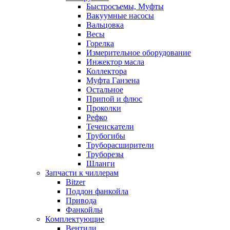
Быстросъемы, Муфты
Вакуумные насосы
Вальцовка
Весы
Горелка
Измерительное оборудование
Инжектор масла
Коллектора
Муфта Ганзена
Остальное
Припой и флюс
Проколки
Рефко
Течеискатели
Трубогибы
Труборасширители
Труборезы
Шланги
Запчасти к чиллерам
Bitzer
Поддон фанкойла
Привода
Фанкойлы
Комплектующие
Вентили