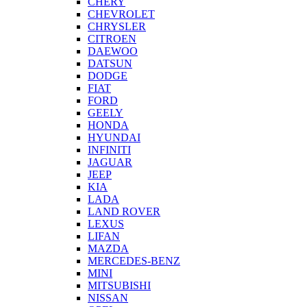
CHERY
CHEVROLET
CHRYSLER
CITROEN
DAEWOO
DATSUN
DODGE
FIAT
FORD
GEELY
HONDA
HYUNDAI
INFINITI
JAGUAR
JEEP
KIA
LADA
LAND ROVER
LEXUS
LIFAN
MAZDA
MERCEDES-BENZ
MINI
MITSUBISHI
NISSAN