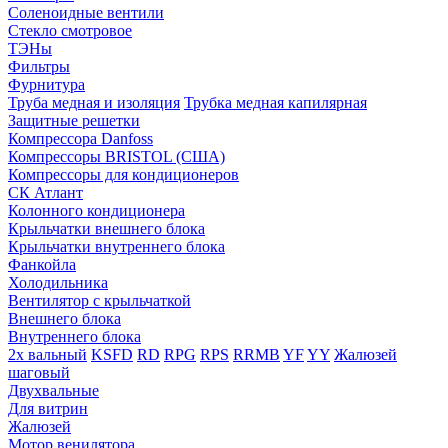
Соленоидные вентили
Стекло смотровое
ТЭНы
Фильтры
Фурнитура
Труба медная и изоляция
Трубка медная капилярная
Защитные решетки
Компрессора Danfoss
Компрессоры BRISTOL (США)
Компрессоры для кондиционеров
СК Атлант
Колонного кондиционера
Крыльчатки внешнего блока
Крыльчатки внутреннего блока
Фанкойла
Холодильника
Вентилятор с крыльчаткой
Внешнего блока
Внутреннего блока
2х вальный
KSFD
RD
RPG
RPS
RRMB
YF
YY
Жалюзей
шаговый
Двухвальные
Для витрин
Жалюзей
Мотор венилятора