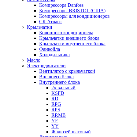
Компрессора Danfoss
Компрессоры BRISTOL (США)
Компрессоры для кондиционеров
СК Атлант
Крыльчатки
Колонного кондиционера
Крыльчатки внешнего блока
Крыльчатки внутреннего блока
Фанкойла
Холодильника
Масло
Электродвигатели
Вентилятор с крыльчаткой
Внешнего блока
Внутреннего блока
2х вальный
KSFD
RD
RPG
RPS
RRMB
YF
YY
Жалюзей шаговый