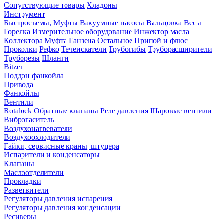
Сопутствующие товары
Хладоны
Инструмент
Быстросъемы, Муфты
Вакуумные насосы
Вальцовка
Весы
Горелка
Измерительное оборудование
Инжектор масла
Коллектора
Муфта Ганзена
Остальное
Припой и флюс
Проколки
Рефко
Течеискатели
Трубогибы
Труборасширители
Труборезы
Шланги
Bitzer
Поддон фанкойла
Привода
Фанкойлы
Вентили
Rotalock
Обратные клапаны
Реле давления
Шаровые вентили
Виброгаситель
Воздухонагреватели
Воздухоохлодители
Гайки, сервисные краны, штуцера
Испарители и конденсаторы
Клапаны
Маслоотделители
Прокладки
Разветвители
Регуляторы давления испарения
Регуляторы давления конденсации
Ресиверы