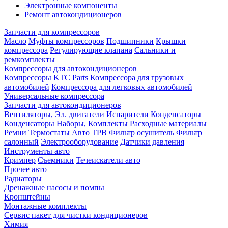
Электронные компоненты
Ремонт автокондиционеров
Запчасти для компрессоров
Масло
Муфты компрессоров
Подшипники
Крышки
компрессора
Регулирующие клапана
Сальники и
ремкомплекты
Компрессоры для автокондиционеров
Компрессоры KTC Parts
Компрессора для грузовых
автомобилей
Компрессора для легковых автомобилей
Универсальные компрессора
Запчасти для автокондиционеров
Вентиляторы, Эл. двигатели
Испарители
Конденсаторы
Конденсаторы
Наборы, Комплекты
Расходные материалы
Ремни
Термостаты Авто
ТРВ
Фильтр осушитель
Фильтр
салонный
Электрооборудование
Датчики давления
Инструменты авто
Кримпер
Съемники
Течеискатели авто
Прочее авто
Радиаторы
Дренажные насосы и помпы
Кронштейны
Монтажные комплекты
Сервис пакет для чистки кондиционеров
Химия