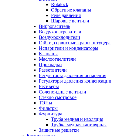
Rotalock
Обратные клапаны
Реле давления
Шаровые вентили
Виброгаситель
Воздухонагреватели
Воздухоохлодители
Гайки, сервисные краны, штуцера
Испарители и конденсаторы
Клапаны
Маслоотделители
Прокладки
Разветвители
Регуляторы давления испарения
Регуляторы давления конденсации
Ресиверы
Соленоидные вентили
Стекло смотровое
ТЭНы
Фильтры
Фурнитура
Труба медная и изоляция
Трубка медная капилярная
Защитные решетки
Компрессоры