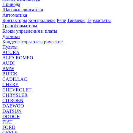
Привода
Шаговые двигатели
Автоматика
Контакторы
Контроллеры
Реле
Таймеры
Термостаты
Трансформаторы
Блоки управления и платы
Датчики
Конденсаторы электрические
Пульты
ACURA
ALFA ROMEO
AUDI
BMW
BUICK
CADILLAC
CHERY
CHEVROLET
CHRYSLER
CITROEN
DAEWOO
DATSUN
DODGE
FIAT
FORD
GEELY