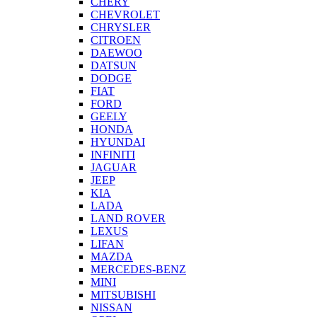
CHERY
CHEVROLET
CHRYSLER
CITROEN
DAEWOO
DATSUN
DODGE
FIAT
FORD
GEELY
HONDA
HYUNDAI
INFINITI
JAGUAR
JEEP
KIA
LADA
LAND ROVER
LEXUS
LIFAN
MAZDA
MERCEDES-BENZ
MINI
MITSUBISHI
NISSAN