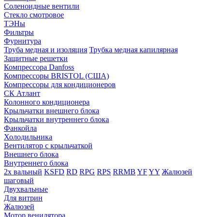
Соленоидные вентили
Стекло смотровое
ТЭНы
Фильтры
Фурнитура
Труба медная и изоляция
Трубка медная капилярная
Защитные решетки
Компрессора Danfoss
Компрессоры BRISTOL (США)
Компрессоры для кондиционеров
СК Атлант
Колонного кондиционера
Крыльчатки внешнего блока
Крыльчатки внутреннего блока
Фанкойла
Холодильника
Вентилятор с крыльчаткой
Внешнего блока
Внутреннего блока
2х вальный
KSFD
RD
RPG
RPS
RRMB
YF
YY
Жалюзей
шаговый
Двухвальные
Для витрин
Жалюзей
Мотор венилятора