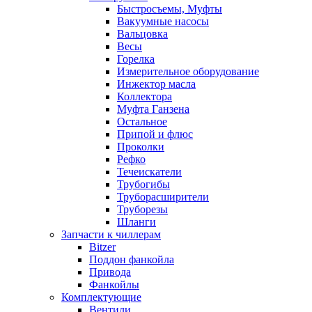
Быстросъемы, Муфты
Вакуумные насосы
Вальцовка
Весы
Горелка
Измерительное оборудование
Инжектор масла
Коллектора
Муфта Ганзена
Остальное
Припой и флюс
Проколки
Рефко
Течеискатели
Трубогибы
Труборасширители
Труборезы
Шланги
Запчасти к чиллерам
Bitzer
Поддон фанкойла
Привода
Фанкойлы
Комплектующие
Вентили