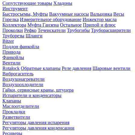
Сопутствующие товары
Хладоны
Инструмент
Быстросъемы, Муфты
Вакуумные насосы
Вальцовка
Весы
Горелка
Измерительное оборудование
Инжектор масла
Коллектора
Муфта Ганзена
Остальное
Припой и флюс
Проколки
Рефко
Течеискатели
Трубогибы
Труборасширители
Труборезы
Шланги
Bitzer
Поддон фанкойла
Привода
Фанкойлы
Вентили
Rotalock
Обратные клапаны
Реле давления
Шаровые вентили
Виброгаситель
Воздухонагреватели
Воздухоохлодители
Гайки, сервисные краны, штуцера
Испарители и конденсаторы
Клапаны
Маслоотделители
Прокладки
Разветвители
Регуляторы давления испарения
Регуляторы давления конденсации
Ресиверы