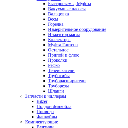
Быстросъемы, Муфты
Вакуумные насосы
Вальцовка
Весы
Горелка
Измерительное оборудование
Инжектор масла
Коллектора
Муфта Ганзена
Остальное
Припой и флюс
Проколки
Рефко
Течеискатели
Трубогибы
Труборасширители
Труборезы
Шланги
Запчасти к чиллерам
Bitzer
Поддон фанкойла
Привода
Фанкойлы
Комплектующие
Вентили