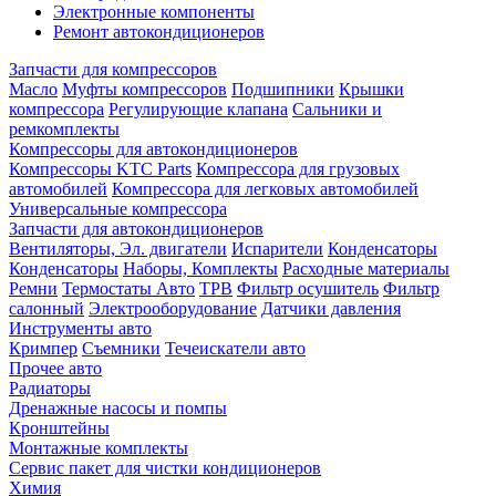
Электронные компоненты
Ремонт автокондиционеров
Запчасти для компрессоров
Масло
Муфты компрессоров
Подшипники
Крышки
компрессора
Регулирующие клапана
Сальники и
ремкомплекты
Компрессоры для автокондиционеров
Компрессоры KTC Parts
Компрессора для грузовых
автомобилей
Компрессора для легковых автомобилей
Универсальные компрессора
Запчасти для автокондиционеров
Вентиляторы, Эл. двигатели
Испарители
Конденсаторы
Конденсаторы
Наборы, Комплекты
Расходные материалы
Ремни
Термостаты Авто
ТРВ
Фильтр осушитель
Фильтр
салонный
Электрооборудование
Датчики давления
Инструменты авто
Кримпер
Съемники
Течеискатели авто
Прочее авто
Радиаторы
Дренажные насосы и помпы
Кронштейны
Монтажные комплекты
Сервис пакет для чистки кондиционеров
Химия