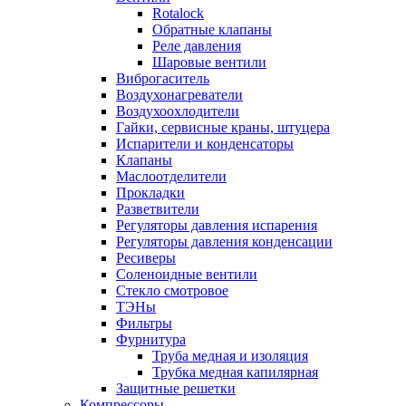
Rotalock
Обратные клапаны
Реле давления
Шаровые вентили
Виброгаситель
Воздухонагреватели
Воздухоохлодители
Гайки, сервисные краны, штуцера
Испарители и конденсаторы
Клапаны
Маслоотделители
Прокладки
Разветвители
Регуляторы давления испарения
Регуляторы давления конденсации
Ресиверы
Соленоидные вентили
Стекло смотровое
ТЭНы
Фильтры
Фурнитура
Труба медная и изоляция
Трубка медная капилярная
Защитные решетки
Компрессоры