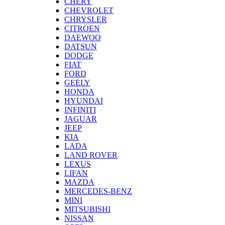
CHERY
CHEVROLET
CHRYSLER
CITROEN
DAEWOO
DATSUN
DODGE
FIAT
FORD
GEELY
HONDA
HYUNDAI
INFINITI
JAGUAR
JEEP
KIA
LADA
LAND ROVER
LEXUS
LIFAN
MAZDA
MERCEDES-BENZ
MINI
MITSUBISHI
NISSAN