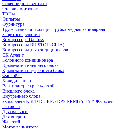
Соленоидные вентили
Стекло смотровое
ТЭНы
Фильтры
Фурнитура
Труба медная и изоляция
Трубка медная капилярная
Защитные решетки
Компрессора Danfoss
Компрессоры BRISTOL (США)
Компрессоры для кондиционеров
СК Атлант
Колонного кондиционера
Крыльчатки внешнего блока
Крыльчатки внутреннего блока
Фанкойла
Холодильника
Вентилятор с крыльчаткой
Внешнего блока
Внутреннего блока
2х вальный
KSFD
RD
RPG
RPS
RRMB
YF
YY
Жалюзей
шаговый
Двухвальные
Для витрин
Жалюзей
Мотор венилятора