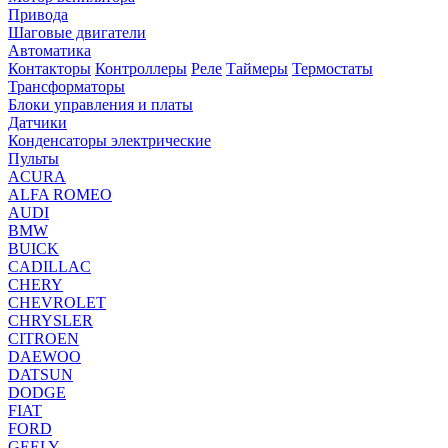
Привода
Шаговые двигатели
Автоматика
Контакторы
Контроллеры
Реле
Таймеры
Термостаты
Трансформаторы
Блоки управления и платы
Датчики
Конденсаторы электрические
Пульты
ACURA
ALFA ROMEO
AUDI
BMW
BUICK
CADILLAC
CHERY
CHEVROLET
CHRYSLER
CITROEN
DAEWOO
DATSUN
DODGE
FIAT
FORD
GEELY