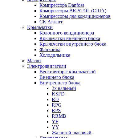
Компрессора Danfoss
Компрессоры BRISTOL (США)
Компрессоры для кондиционеров
СК Атлант
Крыльчатки
Колонного кондиционера
Крыльчатки внешнего блока
Крыльчатки внутреннего блока
Фанкойла
Холодильника
Масло
Электродвигатели
Вентилятор с крыльчаткой
Внешнего блока
Внутреннего блока
2х вальный
KSFD
RD
RPG
RPS
RRMB
YF
YY
Жалюзей шаговый