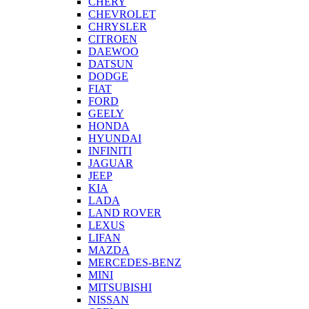
CHERY
CHEVROLET
CHRYSLER
CITROEN
DAEWOO
DATSUN
DODGE
FIAT
FORD
GEELY
HONDA
HYUNDAI
INFINITI
JAGUAR
JEEP
KIA
LADA
LAND ROVER
LEXUS
LIFAN
MAZDA
MERCEDES-BENZ
MINI
MITSUBISHI
NISSAN