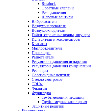
Rotalock
Обратные клапаны
Реле давления
Шаровые вентили
Виброгаситель
Воздухонагреватели
Воздухоохлодители
Гайки, сервисные краны, штуцера
Испарители и конденсаторы
Клапаны
Маслоотделители
Прокладки
Разветвители
Регуляторы давления испарения
Регуляторы давления конденсации
Ресиверы
Соленоидные вентили
Стекло смотровое
ТЭНы
Фильтры
Фурнитура
Труба медная и изоляция
Трубка медная капилярная
Защитные решетки
Компрессоры