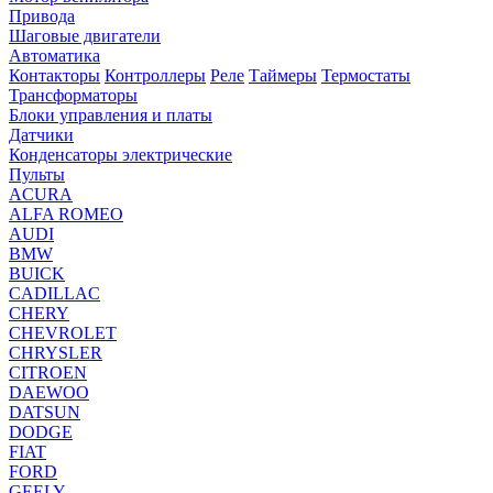
Привода
Шаговые двигатели
Автоматика
Контакторы
Контроллеры
Реле
Таймеры
Термостаты
Трансформаторы
Блоки управления и платы
Датчики
Конденсаторы электрические
Пульты
ACURA
ALFA ROMEO
AUDI
BMW
BUICK
CADILLAC
CHERY
CHEVROLET
CHRYSLER
CITROEN
DAEWOO
DATSUN
DODGE
FIAT
FORD
GEELY