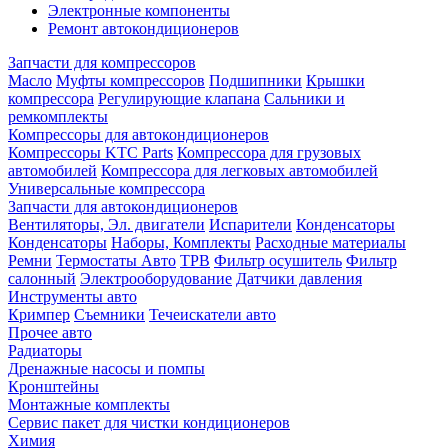
Электронные компоненты
Ремонт автокондиционеров
Запчасти для компрессоров
Масло
Муфты компрессоров
Подшипники
Крышки
компрессора
Регулирующие клапана
Сальники и
ремкомплекты
Компрессоры для автокондиционеров
Компрессоры KTC Parts
Компрессора для грузовых
автомобилей
Компрессора для легковых автомобилей
Универсальные компрессора
Запчасти для автокондиционеров
Вентиляторы, Эл. двигатели
Испарители
Конденсаторы
Конденсаторы
Наборы, Комплекты
Расходные материалы
Ремни
Термостаты Авто
ТРВ
Фильтр осушитель
Фильтр
салонный
Электрооборудование
Датчики давления
Инструменты авто
Кримпер
Съемники
Течеискатели авто
Прочее авто
Радиаторы
Дренажные насосы и помпы
Кронштейны
Монтажные комплекты
Сервис пакет для чистки кондиционеров
Химия