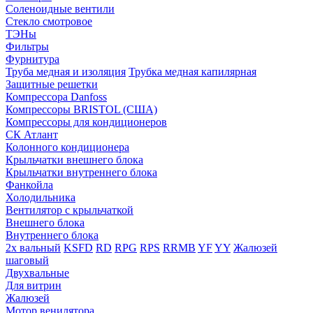
Соленоидные вентили
Стекло смотровое
ТЭНы
Фильтры
Фурнитура
Труба медная и изоляция
Трубка медная капилярная
Защитные решетки
Компрессора Danfoss
Компрессоры BRISTOL (США)
Компрессоры для кондиционеров
СК Атлант
Колонного кондиционера
Крыльчатки внешнего блока
Крыльчатки внутреннего блока
Фанкойла
Холодильника
Вентилятор с крыльчаткой
Внешнего блока
Внутреннего блока
2х вальный
KSFD
RD
RPG
RPS
RRMB
YF
YY
Жалюзей
шаговый
Двухвальные
Для витрин
Жалюзей
Мотор венилятора