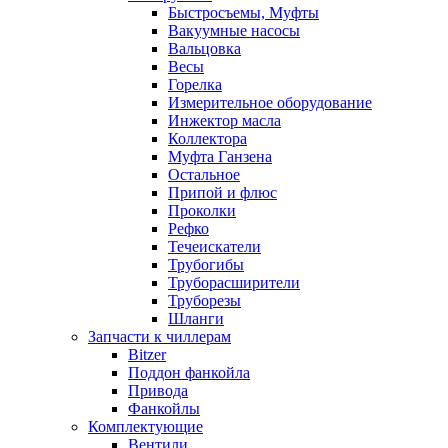
Быстросъемы, Муфты
Вакуумные насосы
Вальцовка
Весы
Горелка
Измерительное оборудование
Инжектор масла
Коллектора
Муфта Ганзена
Остальное
Припой и флюс
Проколки
Рефко
Течеискатели
Трубогибы
Труборасширители
Труборезы
Шланги
Запчасти к чиллерам
Bitzer
Поддон фанкойла
Привода
Фанкойлы
Комплектующие
Вентили