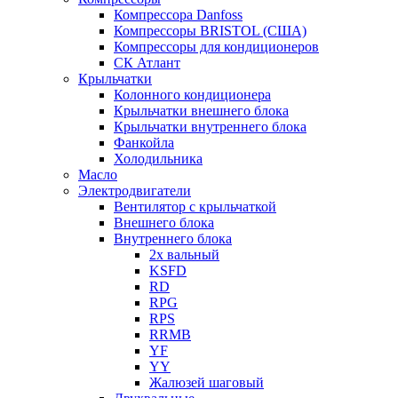
Компрессора Danfoss
Компрессоры BRISTOL (США)
Компрессоры для кондиционеров
СК Атлант
Крыльчатки
Колонного кондиционера
Крыльчатки внешнего блока
Крыльчатки внутреннего блока
Фанкойла
Холодильника
Масло
Электродвигатели
Вентилятор с крыльчаткой
Внешнего блока
Внутреннего блока
2х вальный
KSFD
RD
RPG
RPS
RRMB
YF
YY
Жалюзей шаговый