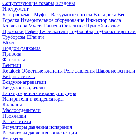
Сопутствующие товары
Хладоны
Инструмент
Быстросъемы, Муфты
Вакуумные насосы
Вальцовка
Весы
Горелка
Измерительное оборудование
Инжектор масла
Коллектора
Муфта Ганзена
Остальное
Припой и флюс
Проколки
Рефко
Течеискатели
Трубогибы
Труборасширители
Труборезы
Шланги
Bitzer
Поддон фанкойла
Привода
Фанкойлы
Вентили
Rotalock
Обратные клапаны
Реле давления
Шаровые вентили
Виброгаситель
Воздухонагреватели
Воздухоохлодители
Гайки, сервисные краны, штуцера
Испарители и конденсаторы
Клапаны
Маслоотделители
Прокладки
Разветвители
Регуляторы давления испарения
Регуляторы давления конденсации
Ресиверы