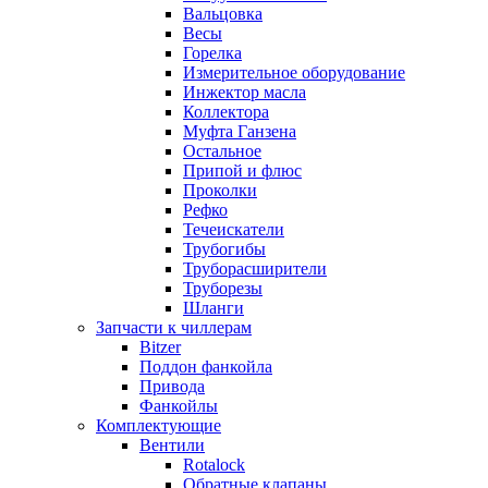
Вальцовка
Весы
Горелка
Измерительное оборудование
Инжектор масла
Коллектора
Муфта Ганзена
Остальное
Припой и флюс
Проколки
Рефко
Течеискатели
Трубогибы
Труборасширители
Труборезы
Шланги
Запчасти к чиллерам
Bitzer
Поддон фанкойла
Привода
Фанкойлы
Комплектующие
Вентили
Rotalock
Обратные клапаны