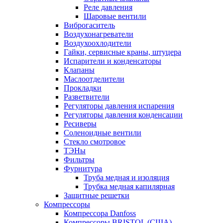
Реле давления
Шаровые вентили
Виброгаситель
Воздухонагреватели
Воздухоохлодители
Гайки, сервисные краны, штуцера
Испарители и конденсаторы
Клапаны
Маслоотделители
Прокладки
Разветвители
Регуляторы давления испарения
Регуляторы давления конденсации
Ресиверы
Соленоидные вентили
Стекло смотровое
ТЭНы
Фильтры
Фурнитура
Труба медная и изоляция
Трубка медная капилярная
Защитные решетки
Компрессоры
Компрессора Danfoss
Компрессоры BRISTOL (США)