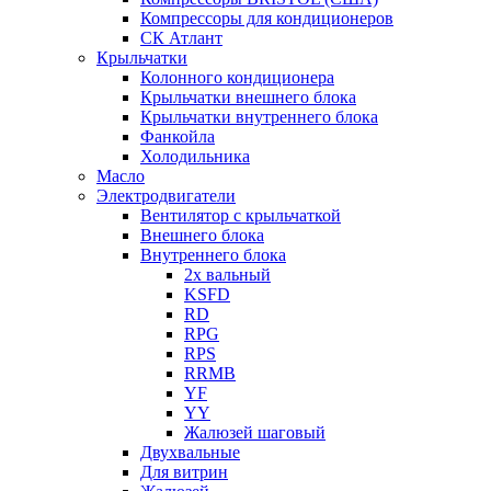
Компрессоры для кондиционеров
СК Атлант
Крыльчатки
Колонного кондиционера
Крыльчатки внешнего блока
Крыльчатки внутреннего блока
Фанкойла
Холодильника
Масло
Электродвигатели
Вентилятор с крыльчаткой
Внешнего блока
Внутреннего блока
2х вальный
KSFD
RD
RPG
RPS
RRMB
YF
YY
Жалюзей шаговый
Двухвальные
Для витрин