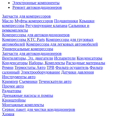
Электронные компоненты
Ремонт автокондиционеров
Запчасти для компрессоров
Масло
Муфты компрессоров
Подшипники
Крышки
компрессора
Регулирующие клапана
Сальники и
ремкомплекты
Компрессоры для автокондиционеров
Компрессоры KTC Parts
Компрессора для грузовых
автомобилей
Компрессора для легковых автомобилей
Универсальные компрессора
Запчасти для автокондиционеров
Вентиляторы, Эл. двигатели
Испарители
Конденсаторы
Конденсаторы
Наборы, Комплекты
Расходные материалы
Ремни
Термостаты Авто
ТРВ
Фильтр осушитель
Фильтр
салонный
Электрооборудование
Датчики давления
Инструменты авто
Кримпер
Съемники
Течеискатели авто
Прочее авто
Радиаторы
Дренажные насосы и помпы
Кронштейны
Монтажные комплекты
Сервис пакет для чистки кондиционеров
Химия