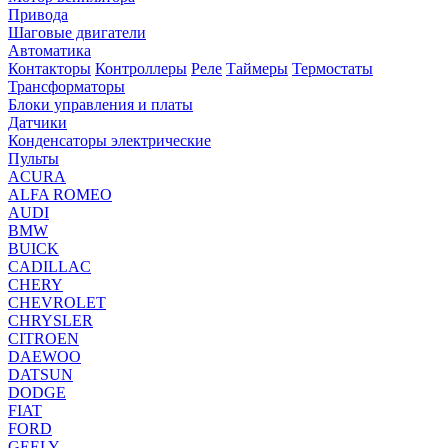
Привода
Шаговые двигатели
Автоматика
Контакторы
Контроллеры
Реле
Таймеры
Термостаты
Трансформаторы
Блоки управления и платы
Датчики
Конденсаторы электрические
Пульты
ACURA
ALFA ROMEO
AUDI
BMW
BUICK
CADILLAC
CHERY
CHEVROLET
CHRYSLER
CITROEN
DAEWOO
DATSUN
DODGE
FIAT
FORD
GEELY