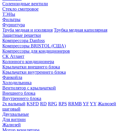
Соленоидные вентили
Стекло смотровое
ТЭНы
Фильтры
Фурнитура
Труба медная и изоляция
Трубка медная капилярная
Защитные решетки
Компрессора Danfoss
Компрессоры BRISTOL (США)
Компрессоры для кондиционеров
СК Атлант
Колонного кондиционера
Крыльчатки внешнего блока
Крыльчатки внутреннего блока
Фанкойла
Холодильника
Вентилятор с крыльчаткой
Внешнего блока
Внутреннего блока
2х вальный
KSFD
RD
RPG
RPS
RRMB
YF
YY
Жалюзей
шаговый
Двухвальные
Для витрин
Жалюзей
Мотор венилятора