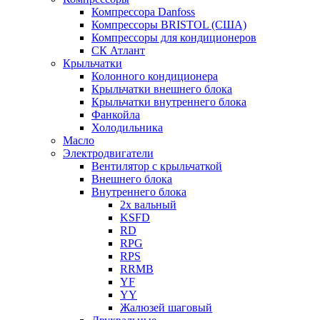
Компрессора Danfoss
Компрессоры BRISTOL (США)
Компрессоры для кондиционеров
СК Атлант
Крыльчатки
Колонного кондиционера
Крыльчатки внешнего блока
Крыльчатки внутреннего блока
Фанкойла
Холодильника
Масло
Электродвигатели
Вентилятор с крыльчаткой
Внешнего блока
Внутреннего блока
2х вальный
KSFD
RD
RPG
RPS
RRMB
YF
YY
Жалюзей шаговый