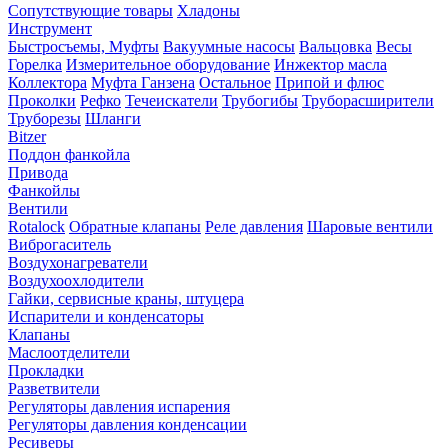
Сопутствующие товары
Хладоны
Инструмент
Быстросъемы, Муфты
Вакуумные насосы
Вальцовка
Весы
Горелка
Измерительное оборудование
Инжектор масла
Коллектора
Муфта Ганзена
Остальное
Припой и флюс
Проколки
Рефко
Течеискатели
Трубогибы
Труборасширители
Труборезы
Шланги
Bitzer
Поддон фанкойла
Привода
Фанкойлы
Вентили
Rotalock
Обратные клапаны
Реле давления
Шаровые вентили
Виброгаситель
Воздухонагреватели
Воздухоохлодители
Гайки, сервисные краны, штуцера
Испарители и конденсаторы
Клапаны
Маслоотделители
Прокладки
Разветвители
Регуляторы давления испарения
Регуляторы давления конденсации
Ресиверы