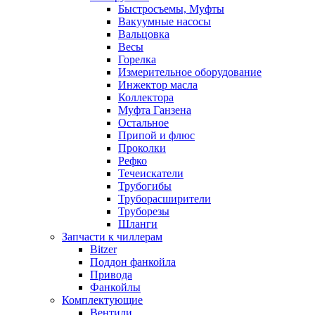
Быстросъемы, Муфты
Вакуумные насосы
Вальцовка
Весы
Горелка
Измерительное оборудование
Инжектор масла
Коллектора
Муфта Ганзена
Остальное
Припой и флюс
Проколки
Рефко
Течеискатели
Трубогибы
Труборасширители
Труборезы
Шланги
Запчасти к чиллерам
Bitzer
Поддон фанкойла
Привода
Фанкойлы
Комплектующие
Вентили