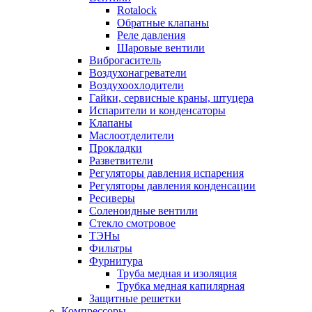
Rotalock
Обратные клапаны
Реле давления
Шаровые вентили
Виброгаситель
Воздухонагреватели
Воздухоохлодители
Гайки, сервисные краны, штуцера
Испарители и конденсаторы
Клапаны
Маслоотделители
Прокладки
Разветвители
Регуляторы давления испарения
Регуляторы давления конденсации
Ресиверы
Соленоидные вентили
Стекло смотровое
ТЭНы
Фильтры
Фурнитура
Труба медная и изоляция
Трубка медная капилярная
Защитные решетки
Компрессоры