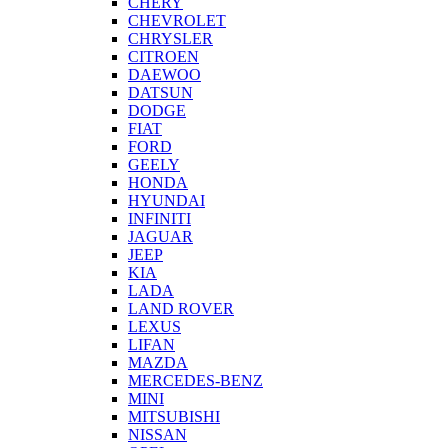
CHERY
CHEVROLET
CHRYSLER
CITROEN
DAEWOO
DATSUN
DODGE
FIAT
FORD
GEELY
HONDA
HYUNDAI
INFINITI
JAGUAR
JEEP
KIA
LADA
LAND ROVER
LEXUS
LIFAN
MAZDA
MERCEDES-BENZ
MINI
MITSUBISHI
NISSAN