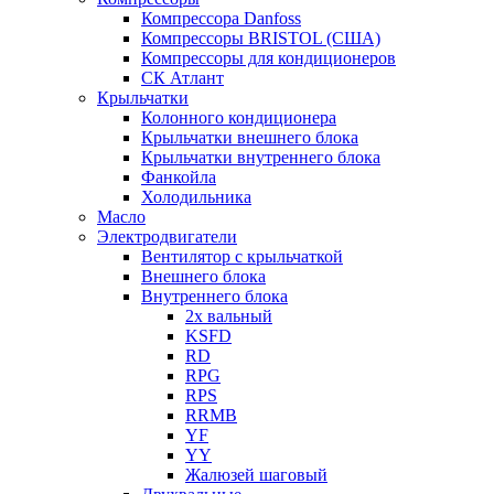
Компрессора Danfoss
Компрессоры BRISTOL (США)
Компрессоры для кондиционеров
СК Атлант
Крыльчатки
Колонного кондиционера
Крыльчатки внешнего блока
Крыльчатки внутреннего блока
Фанкойла
Холодильника
Масло
Электродвигатели
Вентилятор с крыльчаткой
Внешнего блока
Внутреннего блока
2х вальный
KSFD
RD
RPG
RPS
RRMB
YF
YY
Жалюзей шаговый