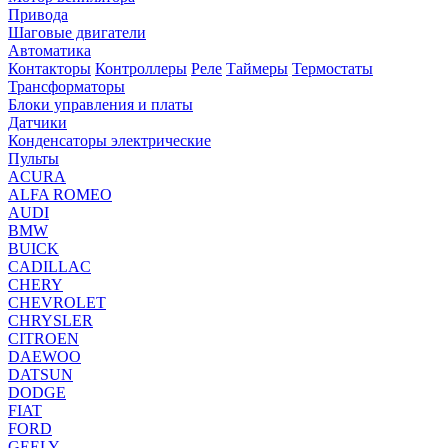
Привода
Шаговые двигатели
Автоматика
Контакторы
Контроллеры
Реле
Таймеры
Термостаты
Трансформаторы
Блоки управления и платы
Датчики
Конденсаторы электрические
Пульты
ACURA
ALFA ROMEO
AUDI
BMW
BUICK
CADILLAC
CHERY
CHEVROLET
CHRYSLER
CITROEN
DAEWOO
DATSUN
DODGE
FIAT
FORD
GEELY