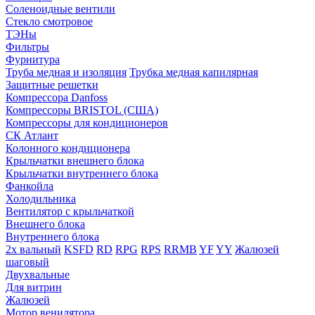
Соленоидные вентили
Стекло смотровое
ТЭНы
Фильтры
Фурнитура
Труба медная и изоляция
Трубка медная капилярная
Защитные решетки
Компрессора Danfoss
Компрессоры BRISTOL (США)
Компрессоры для кондиционеров
СК Атлант
Колонного кондиционера
Крыльчатки внешнего блока
Крыльчатки внутреннего блока
Фанкойла
Холодильника
Вентилятор с крыльчаткой
Внешнего блока
Внутреннего блока
2х вальный
KSFD
RD
RPG
RPS
RRMB
YF
YY
Жалюзей
шаговый
Двухвальные
Для витрин
Жалюзей
Мотор венилятора