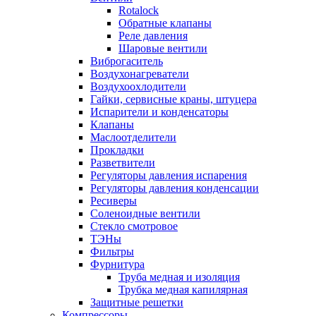
Rotalock
Обратные клапаны
Реле давления
Шаровые вентили
Виброгаситель
Воздухонагреватели
Воздухоохлодители
Гайки, сервисные краны, штуцера
Испарители и конденсаторы
Клапаны
Маслоотделители
Прокладки
Разветвители
Регуляторы давления испарения
Регуляторы давления конденсации
Ресиверы
Соленоидные вентили
Стекло смотровое
ТЭНы
Фильтры
Фурнитура
Труба медная и изоляция
Трубка медная капилярная
Защитные решетки
Компрессоры