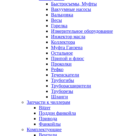
Быстросъемы, Муфты
Вакуумные насосы
Вальцовка
Весы
Горелка
Измерительное оборудование
Инжектор масла
Коллектора
Муфта Ганзена
Остальное
Припой и флюс
Проколки
Рефко
Течеискатели
Трубогибы
Труборасширители
Труборезы
Шланги
Запчасти к чиллерам
Bitzer
Поддон фанкойла
Привода
Фанкойлы
Комплектующие
Вентили