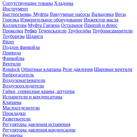
Сопутствующие товары
Хладоны
Инструмент
Быстросъемы, Муфты
Вакуумные насосы
Вальцовка
Весы
Горелка
Измерительное оборудование
Инжектор масла
Коллектора
Муфта Ганзена
Остальное
Припой и флюс
Проколки
Рефко
Течеискатели
Трубогибы
Труборасширители
Труборезы
Шланги
Bitzer
Поддон фанкойла
Привода
Фанкойлы
Вентили
Rotalock
Обратные клапаны
Реле давления
Шаровые вентили
Виброгаситель
Воздухонагреватели
Воздухоохлодители
Гайки, сервисные краны, штуцера
Испарители и конденсаторы
Клапаны
Маслоотделители
Прокладки
Разветвители
Регуляторы давления испарения
Регуляторы давления конденсации
Ресиверы