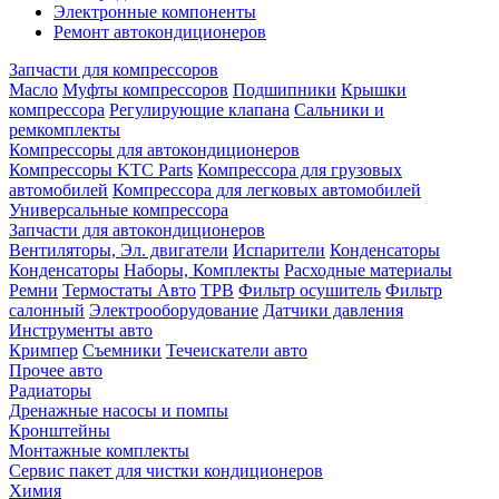
Электронные компоненты
Ремонт автокондиционеров
Запчасти для компрессоров
Масло
Муфты компрессоров
Подшипники
Крышки
компрессора
Регулирующие клапана
Сальники и
ремкомплекты
Компрессоры для автокондиционеров
Компрессоры KTC Parts
Компрессора для грузовых
автомобилей
Компрессора для легковых автомобилей
Универсальные компрессора
Запчасти для автокондиционеров
Вентиляторы, Эл. двигатели
Испарители
Конденсаторы
Конденсаторы
Наборы, Комплекты
Расходные материалы
Ремни
Термостаты Авто
ТРВ
Фильтр осушитель
Фильтр
салонный
Электрооборудование
Датчики давления
Инструменты авто
Кримпер
Съемники
Течеискатели авто
Прочее авто
Радиаторы
Дренажные насосы и помпы
Кронштейны
Монтажные комплекты
Сервис пакет для чистки кондиционеров
Химия