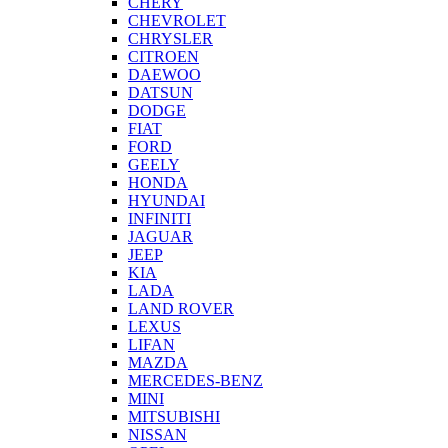
CHERY
CHEVROLET
CHRYSLER
CITROEN
DAEWOO
DATSUN
DODGE
FIAT
FORD
GEELY
HONDA
HYUNDAI
INFINITI
JAGUAR
JEEP
KIA
LADA
LAND ROVER
LEXUS
LIFAN
MAZDA
MERCEDES-BENZ
MINI
MITSUBISHI
NISSAN