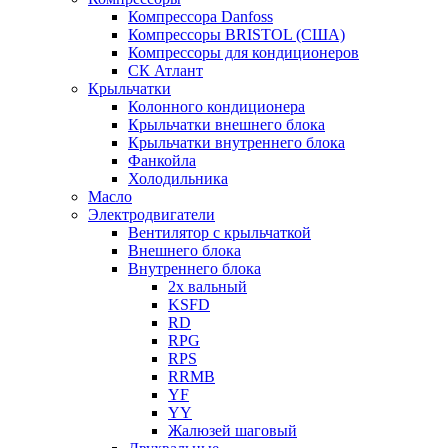
Компрессора Danfoss
Компрессоры BRISTOL (США)
Компрессоры для кондиционеров
СК Атлант
Крыльчатки
Колонного кондиционера
Крыльчатки внешнего блока
Крыльчатки внутреннего блока
Фанкойла
Холодильника
Масло
Электродвигатели
Вентилятор с крыльчаткой
Внешнего блока
Внутреннего блока
2х вальный
KSFD
RD
RPG
RPS
RRMB
YF
YY
Жалюзей шаговый