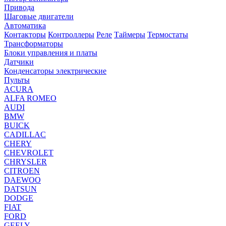
Привода
Шаговые двигатели
Автоматика
Контакторы
Контроллеры
Реле
Таймеры
Термостаты
Трансформаторы
Блоки управления и платы
Датчики
Конденсаторы электрические
Пульты
ACURA
ALFA ROMEO
AUDI
BMW
BUICK
CADILLAC
CHERY
CHEVROLET
CHRYSLER
CITROEN
DAEWOO
DATSUN
DODGE
FIAT
FORD
GEELY