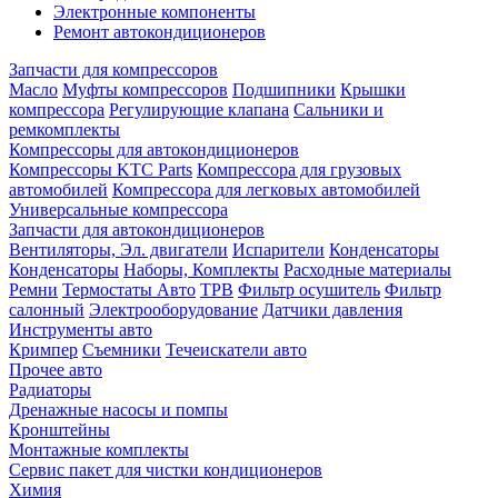
Электронные компоненты
Ремонт автокондиционеров
Запчасти для компрессоров
Масло
Муфты компрессоров
Подшипники
Крышки
компрессора
Регулирующие клапана
Сальники и
ремкомплекты
Компрессоры для автокондиционеров
Компрессоры KTC Parts
Компрессора для грузовых
автомобилей
Компрессора для легковых автомобилей
Универсальные компрессора
Запчасти для автокондиционеров
Вентиляторы, Эл. двигатели
Испарители
Конденсаторы
Конденсаторы
Наборы, Комплекты
Расходные материалы
Ремни
Термостаты Авто
ТРВ
Фильтр осушитель
Фильтр
салонный
Электрооборудование
Датчики давления
Инструменты авто
Кримпер
Съемники
Течеискатели авто
Прочее авто
Радиаторы
Дренажные насосы и помпы
Кронштейны
Монтажные комплекты
Сервис пакет для чистки кондиционеров
Химия