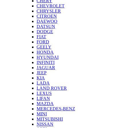
CHERY
CHEVROLET
CHRYSLER
CITROEN
DAEWOO
DATSUN
DODGE
FIAT
FORD
GEELY
HONDA
HYUNDAI
INFINITI
JAGUAR
JEEP
KIA
LADA
LAND ROVER
LEXUS
LIFAN
MAZDA
MERCEDES-BENZ
MINI
MITSUBISHI
NISSAN