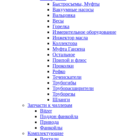
Быстросъемы, Муфты
Вакуумные насосы
Вальцовка
Весы
Горелка
Измерительное оборудование
Инжектор масла
Коллектора
Муфта Ганзена
Остальное
Припой и флюс
Проколки
Рефко
Течеискатели
Трубогибы
Труборасширители
Труборезы
Шланги
Запчасти к чиллерам
Bitzer
Поддон фанкойла
Привода
Фанкойлы
Комплектующие
Вентили