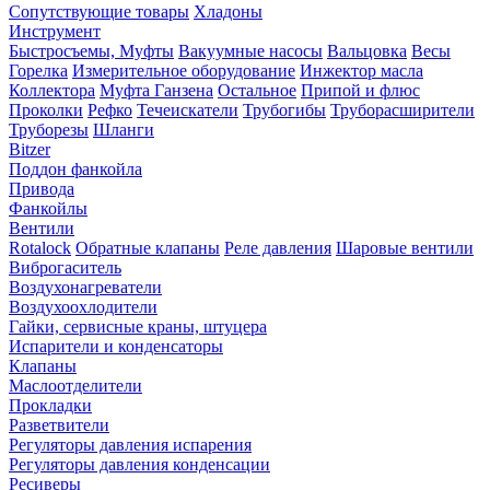
Сопутствующие товары
Хладоны
Инструмент
Быстросъемы, Муфты
Вакуумные насосы
Вальцовка
Весы
Горелка
Измерительное оборудование
Инжектор масла
Коллектора
Муфта Ганзена
Остальное
Припой и флюс
Проколки
Рефко
Течеискатели
Трубогибы
Труборасширители
Труборезы
Шланги
Bitzer
Поддон фанкойла
Привода
Фанкойлы
Вентили
Rotalock
Обратные клапаны
Реле давления
Шаровые вентили
Виброгаситель
Воздухонагреватели
Воздухоохлодители
Гайки, сервисные краны, штуцера
Испарители и конденсаторы
Клапаны
Маслоотделители
Прокладки
Разветвители
Регуляторы давления испарения
Регуляторы давления конденсации
Ресиверы