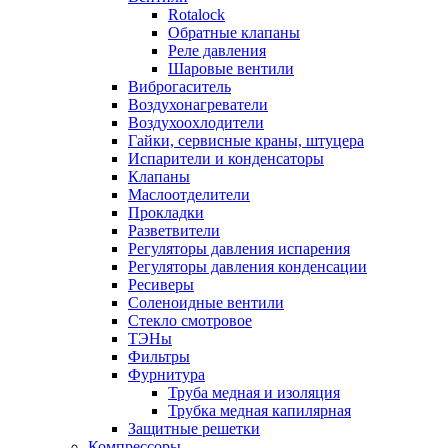
Rotalock
Обратные клапаны
Реле давления
Шаровые вентили
Виброгаситель
Воздухонагреватели
Воздухоохлодители
Гайки, сервисные краны, штуцера
Испарители и конденсаторы
Клапаны
Маслоотделители
Прокладки
Разветвители
Регуляторы давления испарения
Регуляторы давления конденсации
Ресиверы
Соленоидные вентили
Стекло смотровое
ТЭНы
Фильтры
Фурнитура
Труба медная и изоляция
Трубка медная капилярная
Защитные решетки
Компрессоры