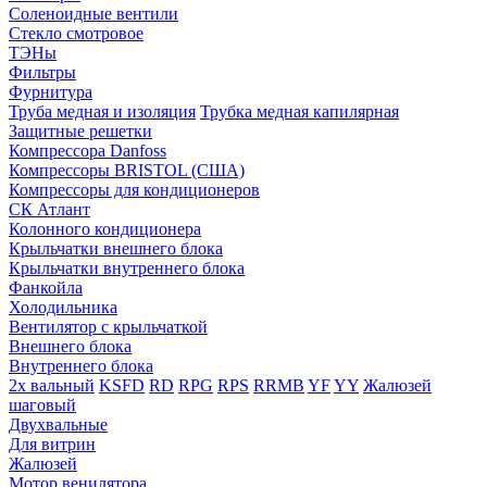
Соленоидные вентили
Стекло смотровое
ТЭНы
Фильтры
Фурнитура
Труба медная и изоляция
Трубка медная капилярная
Защитные решетки
Компрессора Danfoss
Компрессоры BRISTOL (США)
Компрессоры для кондиционеров
СК Атлант
Колонного кондиционера
Крыльчатки внешнего блока
Крыльчатки внутреннего блока
Фанкойла
Холодильника
Вентилятор с крыльчаткой
Внешнего блока
Внутреннего блока
2х вальный
KSFD
RD
RPG
RPS
RRMB
YF
YY
Жалюзей
шаговый
Двухвальные
Для витрин
Жалюзей
Мотор венилятора