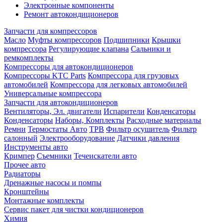
Электронные компоненты
Ремонт автокондиционеров
Запчасти для компрессоров
Масло
Муфты компрессоров
Подшипники
Крышки
компрессора
Регулирующие клапана
Сальники и
ремкомплекты
Компрессоры для автокондиционеров
Компрессоры KTC Parts
Компрессора для грузовых
автомобилей
Компрессора для легковых автомобилей
Универсальные компрессора
Запчасти для автокондиционеров
Вентиляторы, Эл. двигатели
Испарители
Конденсаторы
Конденсаторы
Наборы, Комплекты
Расходные материалы
Ремни
Термостаты Авто
ТРВ
Фильтр осушитель
Фильтр
салонный
Электрооборудование
Датчики давления
Инструменты авто
Кримпер
Съемники
Течеискатели авто
Прочее авто
Радиаторы
Дренажные насосы и помпы
Кронштейны
Монтажные комплекты
Сервис пакет для чистки кондиционеров
Химия