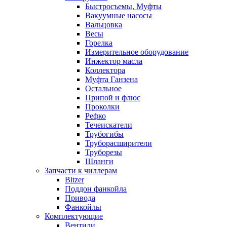
Быстросъемы, Муфты
Вакуумные насосы
Вальцовка
Весы
Горелка
Измерительное оборудование
Инжектор масла
Коллектора
Муфта Ганзена
Остальное
Припой и флюс
Проколки
Рефко
Течеискатели
Трубогибы
Труборасширители
Труборезы
Шланги
Запчасти к чиллерам
Bitzer
Поддон фанкойла
Привода
Фанкойлы
Комплектующие
Вентили