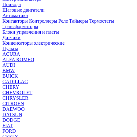
Привода
Шаговые двигатели
Автоматика
Контакторы
Контроллеры
Реле
Таймеры
Термостаты
Трансформаторы
Блоки управления и платы
Датчики
Конденсаторы электрические
Пульты
ACURA
ALFA ROMEO
AUDI
BMW
BUICK
CADILLAC
CHERY
CHEVROLET
CHRYSLER
CITROEN
DAEWOO
DATSUN
DODGE
FIAT
FORD
GEELY