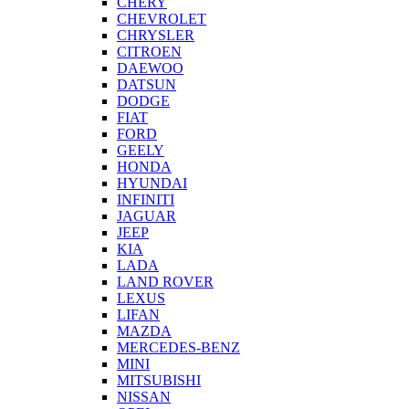
CHERY
CHEVROLET
CHRYSLER
CITROEN
DAEWOO
DATSUN
DODGE
FIAT
FORD
GEELY
HONDA
HYUNDAI
INFINITI
JAGUAR
JEEP
KIA
LADA
LAND ROVER
LEXUS
LIFAN
MAZDA
MERCEDES-BENZ
MINI
MITSUBISHI
NISSAN