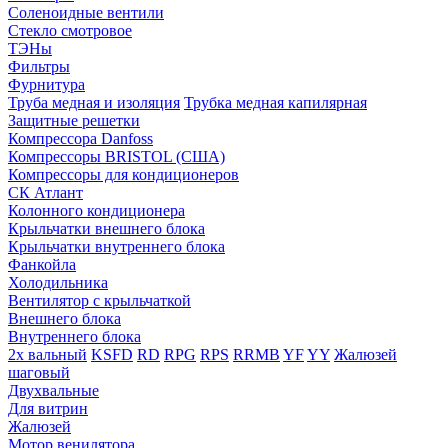
Соленоидные вентили
Стекло смотровое
ТЭНы
Фильтры
Фурнитура
Труба медная и изоляция
Трубка медная капилярная
Защитные решетки
Компрессора Danfoss
Компрессоры BRISTOL (США)
Компрессоры для кондиционеров
СК Атлант
Колонного кондиционера
Крыльчатки внешнего блока
Крыльчатки внутреннего блока
Фанкойла
Холодильника
Вентилятор с крыльчаткой
Внешнего блока
Внутреннего блока
2х вальный
KSFD
RD
RPG
RPS
RRMB
YF
YY
Жалюзей
шаговый
Двухвальные
Для витрин
Жалюзей
Мотор венилятора