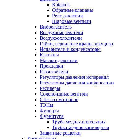
Rotalock
Обратные клапаны
Реле давления
Шаровые вентили
Виброгаситель
Воздухонагреватели
Воздухоохлодители
Гайки, сервисные краны, штуцера
Испарители и конденсаторы
Клапаны
Маслоотделители
Прокладки
Разветвители
Регуляторы давления испарения
Регуляторы давления конденсации
Ресиверы
Соленоидные вентили
Стекло смотровое
ТЭНы
Фильтры
Фурнитура
Труба медная и изоляция
Трубка медная капилярная
Защитные решетки
Компрессоры