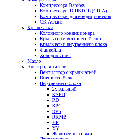
Компрессора Danfoss
Компрессоры BRISTOL (США)
Компрессоры для кондиционеров
СК Атлант
Крыльчатки
Колонного кондиционера
Крыльчатки внешнего блока
Крыльчатки внутреннего блока
Фанкойла
Холодильника
Масло
Электродвигатели
Вентилятор с крыльчаткой
Внешнего блока
Внутреннего блока
2х вальный
KSFD
RD
RPG
RPS
RRMB
YF
YY
Жалюзей шаговый