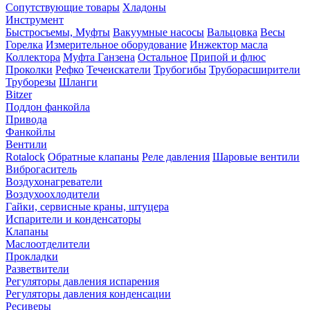
Сопутствующие товары
Хладоны
Инструмент
Быстросъемы, Муфты
Вакуумные насосы
Вальцовка
Весы
Горелка
Измерительное оборудование
Инжектор масла
Коллектора
Муфта Ганзена
Остальное
Припой и флюс
Проколки
Рефко
Течеискатели
Трубогибы
Труборасширители
Труборезы
Шланги
Bitzer
Поддон фанкойла
Привода
Фанкойлы
Вентили
Rotalock
Обратные клапаны
Реле давления
Шаровые вентили
Виброгаситель
Воздухонагреватели
Воздухоохлодители
Гайки, сервисные краны, штуцера
Испарители и конденсаторы
Клапаны
Маслоотделители
Прокладки
Разветвители
Регуляторы давления испарения
Регуляторы давления конденсации
Ресиверы