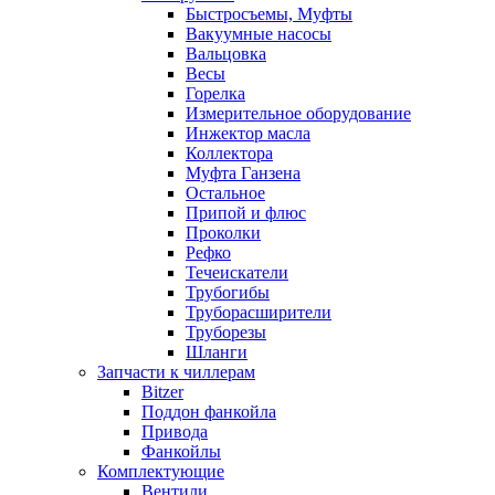
Быстросъемы, Муфты
Вакуумные насосы
Вальцовка
Весы
Горелка
Измерительное оборудование
Инжектор масла
Коллектора
Муфта Ганзена
Остальное
Припой и флюс
Проколки
Рефко
Течеискатели
Трубогибы
Труборасширители
Труборезы
Шланги
Запчасти к чиллерам
Bitzer
Поддон фанкойла
Привода
Фанкойлы
Комплектующие
Вентили