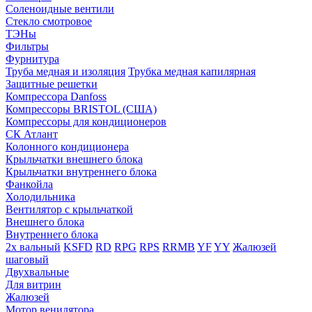
Соленоидные вентили
Стекло смотровое
ТЭНы
Фильтры
Фурнитура
Труба медная и изоляция
Трубка медная капилярная
Защитные решетки
Компрессора Danfoss
Компрессоры BRISTOL (США)
Компрессоры для кондиционеров
СК Атлант
Колонного кондиционера
Крыльчатки внешнего блока
Крыльчатки внутреннего блока
Фанкойла
Холодильника
Вентилятор с крыльчаткой
Внешнего блока
Внутреннего блока
2х вальный
KSFD
RD
RPG
RPS
RRMB
YF
YY
Жалюзей
шаговый
Двухвальные
Для витрин
Жалюзей
Мотор венилятора