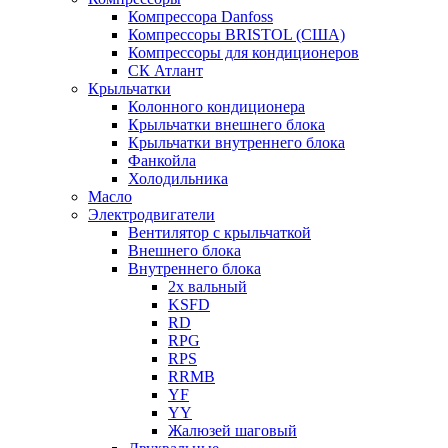
Компрессора Danfoss
Компрессоры BRISTOL (США)
Компрессоры для кондиционеров
СК Атлант
Крыльчатки
Колонного кондиционера
Крыльчатки внешнего блока
Крыльчатки внутреннего блока
Фанкойла
Холодильника
Масло
Электродвигатели
Вентилятор с крыльчаткой
Внешнего блока
Внутреннего блока
2х вальный
KSFD
RD
RPG
RPS
RRMB
YF
YY
Жалюзей шаговый