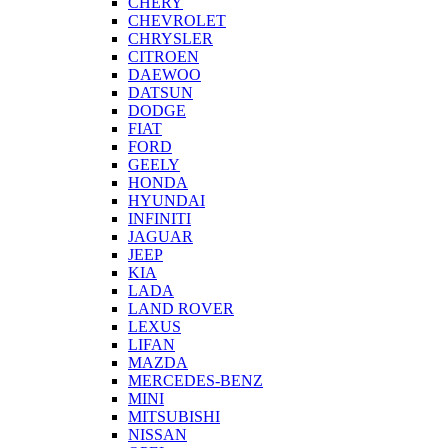
CHERY
CHEVROLET
CHRYSLER
CITROEN
DAEWOO
DATSUN
DODGE
FIAT
FORD
GEELY
HONDA
HYUNDAI
INFINITI
JAGUAR
JEEP
KIA
LADA
LAND ROVER
LEXUS
LIFAN
MAZDA
MERCEDES-BENZ
MINI
MITSUBISHI
NISSAN