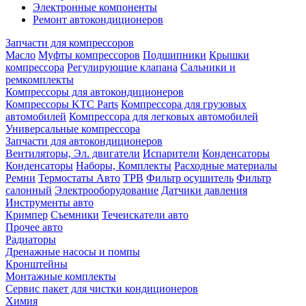
Электронные компоненты
Ремонт автокондиционеров
Запчасти для компрессоров
Масло
Муфты компрессоров
Подшипники
Крышки
компрессора
Регулирующие клапана
Сальники и
ремкомплекты
Компрессоры для автокондиционеров
Компрессоры KTC Parts
Компрессора для грузовых
автомобилей
Компрессора для легковых автомобилей
Универсальные компрессора
Запчасти для автокондиционеров
Вентиляторы, Эл. двигатели
Испарители
Конденсаторы
Конденсаторы
Наборы, Комплекты
Расходные материалы
Ремни
Термостаты Авто
ТРВ
Фильтр осушитель
Фильтр
салонный
Электрооборудование
Датчики давления
Инструменты авто
Кримпер
Съемники
Течеискатели авто
Прочее авто
Радиаторы
Дренажные насосы и помпы
Кронштейны
Монтажные комплекты
Сервис пакет для чистки кондиционеров
Химия