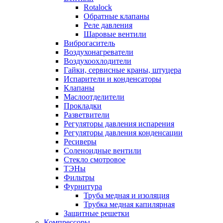
Rotalock
Обратные клапаны
Реле давления
Шаровые вентили
Виброгаситель
Воздухонагреватели
Воздухоохлодители
Гайки, сервисные краны, штуцера
Испарители и конденсаторы
Клапаны
Маслоотделители
Прокладки
Разветвители
Регуляторы давления испарения
Регуляторы давления конденсации
Ресиверы
Соленоидные вентили
Стекло смотровое
ТЭНы
Фильтры
Фурнитура
Труба медная и изоляция
Трубка медная капилярная
Защитные решетки
Компрессоры