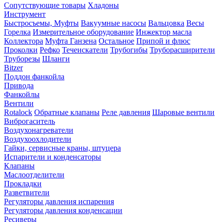
Сопутствующие товары
Хладоны
Инструмент
Быстросъемы, Муфты
Вакуумные насосы
Вальцовка
Весы
Горелка
Измерительное оборудование
Инжектор масла
Коллектора
Муфта Ганзена
Остальное
Припой и флюс
Проколки
Рефко
Течеискатели
Трубогибы
Труборасширители
Труборезы
Шланги
Bitzer
Поддон фанкойла
Привода
Фанкойлы
Вентили
Rotalock
Обратные клапаны
Реле давления
Шаровые вентили
Виброгаситель
Воздухонагреватели
Воздухоохлодители
Гайки, сервисные краны, штуцера
Испарители и конденсаторы
Клапаны
Маслоотделители
Прокладки
Разветвители
Регуляторы давления испарения
Регуляторы давления конденсации
Ресиверы