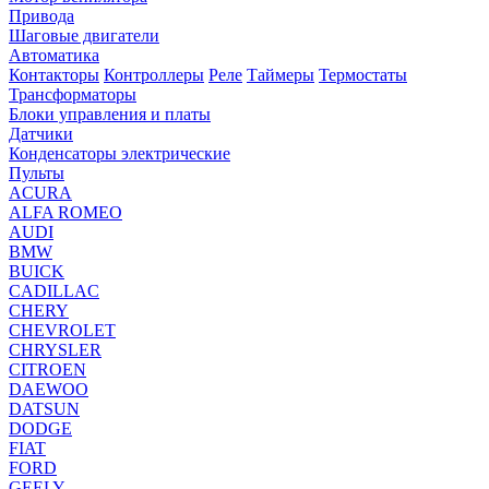
Привода
Шаговые двигатели
Автоматика
Контакторы
Контроллеры
Реле
Таймеры
Термостаты
Трансформаторы
Блоки управления и платы
Датчики
Конденсаторы электрические
Пульты
ACURA
ALFA ROMEO
AUDI
BMW
BUICK
CADILLAC
CHERY
CHEVROLET
CHRYSLER
CITROEN
DAEWOO
DATSUN
DODGE
FIAT
FORD
GEELY