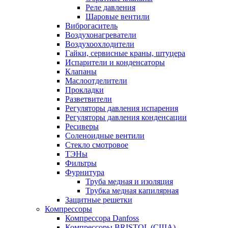
Реле давления
Шаровые вентили
Виброгаситель
Воздухонагреватели
Воздухоохлодители
Гайки, сервисные краны, штуцера
Испарители и конденсаторы
Клапаны
Маслоотделители
Прокладки
Разветвители
Регуляторы давления испарения
Регуляторы давления конденсации
Ресиверы
Соленоидные вентили
Стекло смотровое
ТЭНы
Фильтры
Фурнитура
Труба медная и изоляция
Трубка медная капилярная
Защитные решетки
Компрессоры
Компрессора Danfoss
Компрессоры BRISTOL (США)