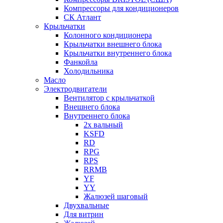
Компрессоры для кондиционеров
СК Атлант
Крыльчатки
Колонного кондиционера
Крыльчатки внешнего блока
Крыльчатки внутреннего блока
Фанкойла
Холодильника
Масло
Электродвигатели
Вентилятор с крыльчаткой
Внешнего блока
Внутреннего блока
2х вальный
KSFD
RD
RPG
RPS
RRMB
YF
YY
Жалюзей шаговый
Двухвальные
Для витрин