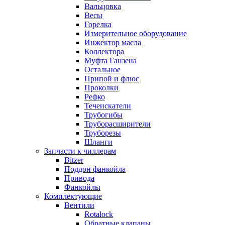
Вальцовка
Весы
Горелка
Измерительное оборудование
Инжектор масла
Коллектора
Муфта Ганзена
Остальное
Припой и флюс
Проколки
Рефко
Течеискатели
Трубогибы
Труборасширители
Труборезы
Шланги
Запчасти к чиллерам
Bitzer
Поддон фанкойла
Привода
Фанкойлы
Комплектующие
Вентили
Rotalock
Обратные клапаны