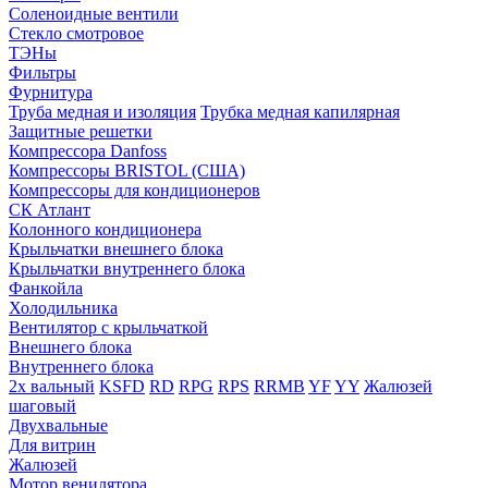
Соленоидные вентили
Стекло смотровое
ТЭНы
Фильтры
Фурнитура
Труба медная и изоляция
Трубка медная капилярная
Защитные решетки
Компрессора Danfoss
Компрессоры BRISTOL (США)
Компрессоры для кондиционеров
СК Атлант
Колонного кондиционера
Крыльчатки внешнего блока
Крыльчатки внутреннего блока
Фанкойла
Холодильника
Вентилятор с крыльчаткой
Внешнего блока
Внутреннего блока
2х вальный
KSFD
RD
RPG
RPS
RRMB
YF
YY
Жалюзей
шаговый
Двухвальные
Для витрин
Жалюзей
Мотор венилятора