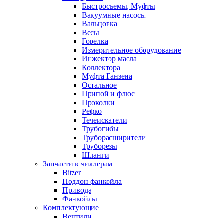
Быстросъемы, Муфты
Вакуумные насосы
Вальцовка
Весы
Горелка
Измерительное оборудование
Инжектор масла
Коллектора
Муфта Ганзена
Остальное
Припой и флюс
Проколки
Рефко
Течеискатели
Трубогибы
Труборасширители
Труборезы
Шланги
Запчасти к чиллерам
Bitzer
Поддон фанкойла
Привода
Фанкойлы
Комплектующие
Вентили