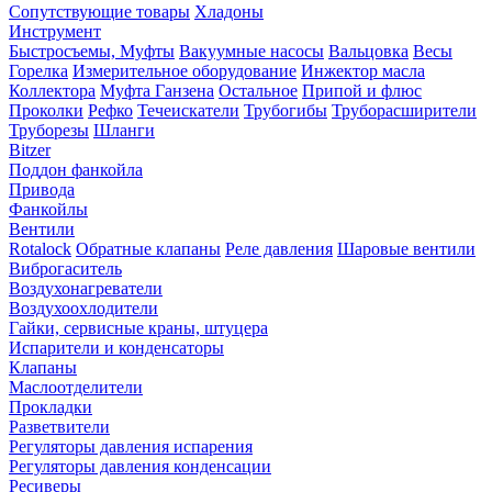
Сопутствующие товары
Хладоны
Инструмент
Быстросъемы, Муфты
Вакуумные насосы
Вальцовка
Весы
Горелка
Измерительное оборудование
Инжектор масла
Коллектора
Муфта Ганзена
Остальное
Припой и флюс
Проколки
Рефко
Течеискатели
Трубогибы
Труборасширители
Труборезы
Шланги
Bitzer
Поддон фанкойла
Привода
Фанкойлы
Вентили
Rotalock
Обратные клапаны
Реле давления
Шаровые вентили
Виброгаситель
Воздухонагреватели
Воздухоохлодители
Гайки, сервисные краны, штуцера
Испарители и конденсаторы
Клапаны
Маслоотделители
Прокладки
Разветвители
Регуляторы давления испарения
Регуляторы давления конденсации
Ресиверы