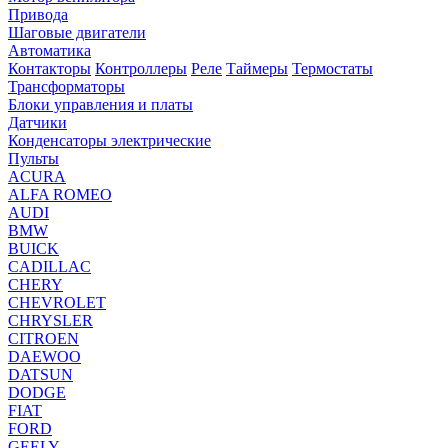
Привода
Шаговые двигатели
Автоматика
Контакторы
Контроллеры
Реле
Таймеры
Термостаты
Трансформаторы
Блоки управления и платы
Датчики
Конденсаторы электрические
Пульты
ACURA
ALFA ROMEO
AUDI
BMW
BUICK
CADILLAC
CHERY
CHEVROLET
CHRYSLER
CITROEN
DAEWOO
DATSUN
DODGE
FIAT
FORD
GEELY