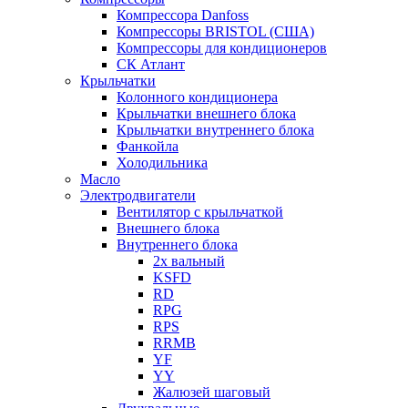
Компрессора Danfoss
Компрессоры BRISTOL (США)
Компрессоры для кондиционеров
СК Атлант
Крыльчатки
Колонного кондиционера
Крыльчатки внешнего блока
Крыльчатки внутреннего блока
Фанкойла
Холодильника
Масло
Электродвигатели
Вентилятор с крыльчаткой
Внешнего блока
Внутреннего блока
2х вальный
KSFD
RD
RPG
RPS
RRMB
YF
YY
Жалюзей шаговый