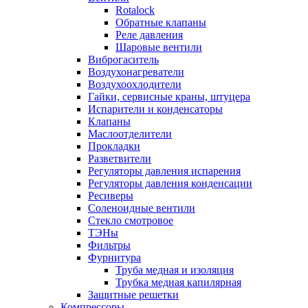
Rotalock
Обратные клапаны
Реле давления
Шаровые вентили
Виброгаситель
Воздухонагреватели
Воздухоохлодители
Гайки, сервисные краны, штуцера
Испарители и конденсаторы
Клапаны
Маслоотделители
Прокладки
Разветвители
Регуляторы давления испарения
Регуляторы давления конденсации
Ресиверы
Соленоидные вентили
Стекло смотровое
ТЭНы
Фильтры
Фурнитура
Труба медная и изоляция
Трубка медная капилярная
Защитные решетки
Компрессоры