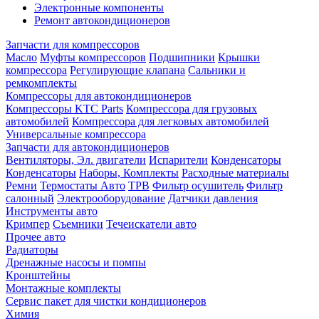
Электронные компоненты
Ремонт автокондиционеров
Запчасти для компрессоров
Масло
Муфты компрессоров
Подшипники
Крышки
компрессора
Регулирующие клапана
Сальники и
ремкомплекты
Компрессоры для автокондиционеров
Компрессоры KTC Parts
Компрессора для грузовых
автомобилей
Компрессора для легковых автомобилей
Универсальные компрессора
Запчасти для автокондиционеров
Вентиляторы, Эл. двигатели
Испарители
Конденсаторы
Конденсаторы
Наборы, Комплекты
Расходные материалы
Ремни
Термостаты Авто
ТРВ
Фильтр осушитель
Фильтр
салонный
Электрооборудование
Датчики давления
Инструменты авто
Кримпер
Съемники
Течеискатели авто
Прочее авто
Радиаторы
Дренажные насосы и помпы
Кронштейны
Монтажные комплекты
Сервис пакет для чистки кондиционеров
Химия