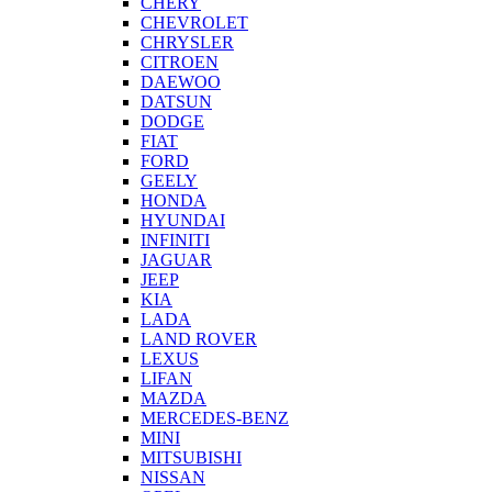
CHERY
CHEVROLET
CHRYSLER
CITROEN
DAEWOO
DATSUN
DODGE
FIAT
FORD
GEELY
HONDA
HYUNDAI
INFINITI
JAGUAR
JEEP
KIA
LADA
LAND ROVER
LEXUS
LIFAN
MAZDA
MERCEDES-BENZ
MINI
MITSUBISHI
NISSAN