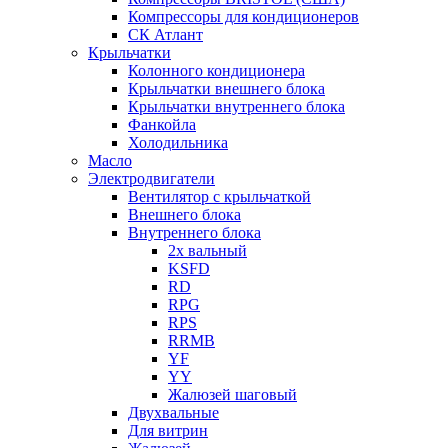
Компрессоры для кондиционеров
СК Атлант
Крыльчатки
Колонного кондиционера
Крыльчатки внешнего блока
Крыльчатки внутреннего блока
Фанкойла
Холодильника
Масло
Электродвигатели
Вентилятор с крыльчаткой
Внешнего блока
Внутреннего блока
2х вальный
KSFD
RD
RPG
RPS
RRMB
YF
YY
Жалюзей шаговый
Двухвальные
Для витрин