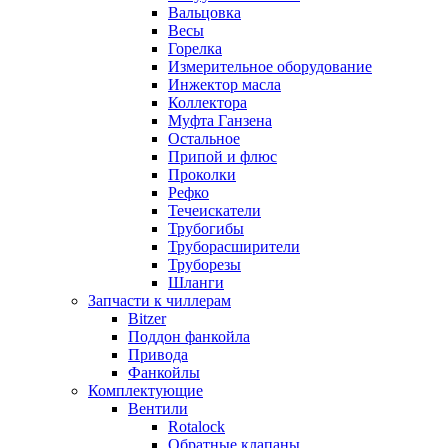
Вальцовка
Весы
Горелка
Измерительное оборудование
Инжектор масла
Коллектора
Муфта Ганзена
Остальное
Припой и флюс
Проколки
Рефко
Течеискатели
Трубогибы
Труборасширители
Труборезы
Шланги
Запчасти к чиллерам
Bitzer
Поддон фанкойла
Привода
Фанкойлы
Комплектующие
Вентили
Rotalock
Обратные клапаны