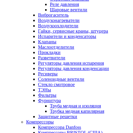
Реле давления
Шаровые вентили
Виброгаситель
Воздухонагреватели
Воздухоохлодители
Гайки, сервисные краны, штуцера
Испарители и конденсаторы
Клапаны
Маслоотделители
Прокладки
Разветвители
Регуляторы давления испарения
Регуляторы давления конденсации
Ресиверы
Соленоидные вентили
Стекло смотровое
ТЭНы
Фильтры
Фурнитура
Труба медная и изоляция
Трубка медная капилярная
Защитные решетки
Компрессоры
Компрессора Danfoss
Компрессоры BRISTOL (США)