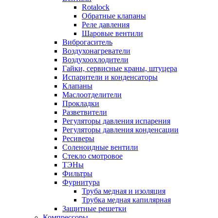
Rotalock
Обратные клапаны
Реле давления
Шаровые вентили
Виброгаситель
Воздухонагреватели
Воздухоохлодители
Гайки, сервисные краны, штуцера
Испарители и конденсаторы
Клапаны
Маслоотделители
Прокладки
Разветвители
Регуляторы давления испарения
Регуляторы давления конденсации
Ресиверы
Соленоидные вентили
Стекло смотровое
ТЭНы
Фильтры
Фурнитура
Труба медная и изоляция
Трубка медная капилярная
Защитные решетки
Компрессоры