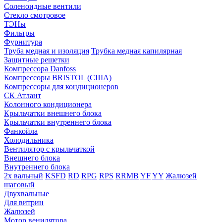
Соленоидные вентили
Стекло смотровое
ТЭНы
Фильтры
Фурнитура
Труба медная и изоляция
Трубка медная капилярная
Защитные решетки
Компрессора Danfoss
Компрессоры BRISTOL (США)
Компрессоры для кондиционеров
СК Атлант
Колонного кондиционера
Крыльчатки внешнего блока
Крыльчатки внутреннего блока
Фанкойла
Холодильника
Вентилятор с крыльчаткой
Внешнего блока
Внутреннего блока
2х вальный
KSFD
RD
RPG
RPS
RRMB
YF
YY
Жалюзей
шаговый
Двухвальные
Для витрин
Жалюзей
Мотор венилятора