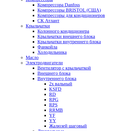
Компрессора Danfoss
Компрессоры BRISTOL (США)
Компрессоры для кондиционеров
СК Атлант
Крыльчатки
Колонного кондиционера
Крыльчатки внешнего блока
Крыльчатки внутреннего блока
Фанкойла
Холодильника
Масло
Электродвигатели
Вентилятор с крыльчаткой
Внешнего блока
Внутреннего блока
2х вальный
KSFD
RD
RPG
RPS
RRMB
YF
YY
Жалюзей шаговый