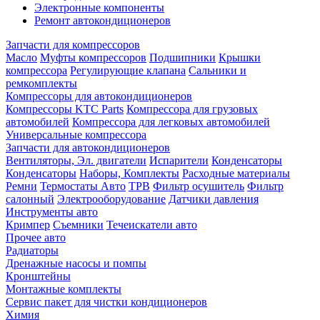
Электронные компоненты
Ремонт автокондиционеров
Запчасти для компрессоров
Масло
Муфты компрессоров
Подшипники
Крышки
компрессора
Регулирующие клапана
Сальники и
ремкомплекты
Компрессоры для автокондиционеров
Компрессоры KTC Parts
Компрессора для грузовых
автомобилей
Компрессора для легковых автомобилей
Универсальные компрессора
Запчасти для автокондиционеров
Вентиляторы, Эл. двигатели
Испарители
Конденсаторы
Конденсаторы
Наборы, Комплекты
Расходные материалы
Ремни
Термостаты Авто
ТРВ
Фильтр осушитель
Фильтр
салонный
Электрооборудование
Датчики давления
Инструменты авто
Кримпер
Съемники
Течеискатели авто
Прочее авто
Радиаторы
Дренажные насосы и помпы
Кронштейны
Монтажные комплекты
Сервис пакет для чистки кондиционеров
Химия