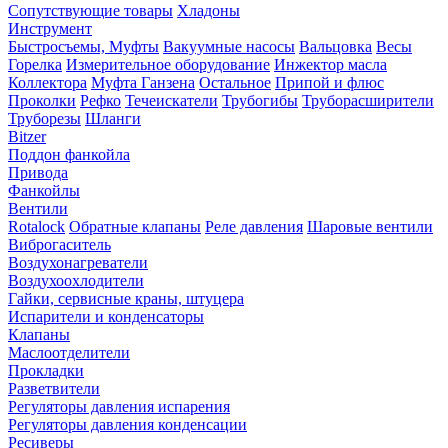
Сопутствующие товары
Хладоны
Инструмент
Быстросъемы, Муфты
Вакуумные насосы
Вальцовка
Весы
Горелка
Измерительное оборудование
Инжектор масла
Коллектора
Муфта Ганзена
Остальное
Припой и флюс
Проколки
Рефко
Течеискатели
Трубогибы
Труборасширители
Труборезы
Шланги
Bitzer
Поддон фанкойла
Привода
Фанкойлы
Вентили
Rotalock
Обратные клапаны
Реле давления
Шаровые вентили
Виброгаситель
Воздухонагреватели
Воздухоохлодители
Гайки, сервисные краны, штуцера
Испарители и конденсаторы
Клапаны
Маслоотделители
Прокладки
Разветвители
Регуляторы давления испарения
Регуляторы давления конденсации
Ресиверы