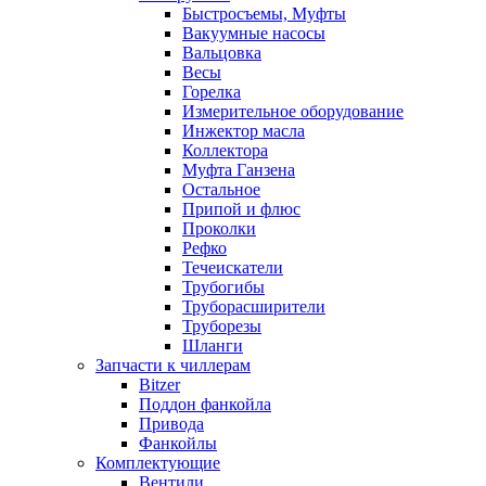
Быстросъемы, Муфты
Вакуумные насосы
Вальцовка
Весы
Горелка
Измерительное оборудование
Инжектор масла
Коллектора
Муфта Ганзена
Остальное
Припой и флюс
Проколки
Рефко
Течеискатели
Трубогибы
Труборасширители
Труборезы
Шланги
Запчасти к чиллерам
Bitzer
Поддон фанкойла
Привода
Фанкойлы
Комплектующие
Вентили