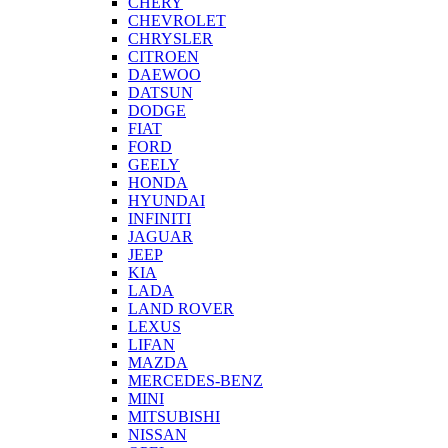
CHERY
CHEVROLET
CHRYSLER
CITROEN
DAEWOO
DATSUN
DODGE
FIAT
FORD
GEELY
HONDA
HYUNDAI
INFINITI
JAGUAR
JEEP
KIA
LADA
LAND ROVER
LEXUS
LIFAN
MAZDA
MERCEDES-BENZ
MINI
MITSUBISHI
NISSAN