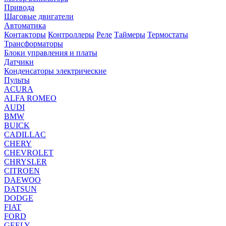
Привода
Шаговые двигатели
Автоматика
Контакторы
Контроллеры
Реле
Таймеры
Термостаты
Трансформаторы
Блоки управления и платы
Датчики
Конденсаторы электрические
Пульты
ACURA
ALFA ROMEO
AUDI
BMW
BUICK
CADILLAC
CHERY
CHEVROLET
CHRYSLER
CITROEN
DAEWOO
DATSUN
DODGE
FIAT
FORD
GEELY