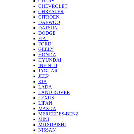
CHERY
CHEVROLET
CHRYSLER
CITROEN
DAEWOO
DATSUN
DODGE
FIAT
FORD
GEELY
HONDA
HYUNDAI
INFINITI
JAGUAR
JEEP
KIA
LADA
LAND ROVER
LEXUS
LIFAN
MAZDA
MERCEDES-BENZ
MINI
MITSUBISHI
NISSAN