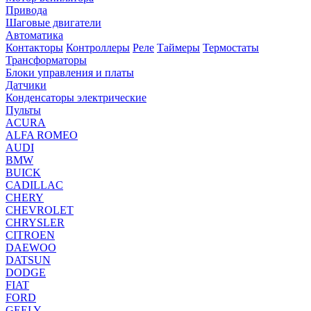
Привода
Шаговые двигатели
Автоматика
Контакторы
Контроллеры
Реле
Таймеры
Термостаты
Трансформаторы
Блоки управления и платы
Датчики
Конденсаторы электрические
Пульты
ACURA
ALFA ROMEO
AUDI
BMW
BUICK
CADILLAC
CHERY
CHEVROLET
CHRYSLER
CITROEN
DAEWOO
DATSUN
DODGE
FIAT
FORD
GEELY