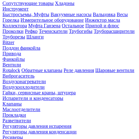
Сопутствующие товары
Хладоны
Инструмент
Быстросъемы, Муфты
Вакуумные насосы
Вальцовка
Весы
Горелка
Измерительное оборудование
Инжектор масла
Коллектора
Муфта Ганзена
Остальное
Припой и флюс
Проколки
Рефко
Течеискатели
Трубогибы
Труборасширители
Труборезы
Шланги
Bitzer
Поддон фанкойла
Привода
Фанкойлы
Вентили
Rotalock
Обратные клапаны
Реле давления
Шаровые вентили
Виброгаситель
Воздухонагреватели
Воздухоохлодители
Гайки, сервисные краны, штуцера
Испарители и конденсаторы
Клапаны
Маслоотделители
Прокладки
Разветвители
Регуляторы давления испарения
Регуляторы давления конденсации
Ресиверы