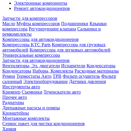
Электронные компоненты
Ремонт автокондиционеров
Запчасти для компрессоров
Масло
Муфты компрессоров
Подшипники
Крышки
компрессора
Регулирующие клапана
Сальники и
ремкомплекты
Компрессоры для автокондиционеров
Компрессоры KTC Parts
Компрессора для грузовых
автомобилей
Компрессора для легковых автомобилей
Универсальные компрессора
Запчасти для автокондиционеров
Вентиляторы, Эл. двигатели
Испарители
Конденсаторы
Конденсаторы
Наборы, Комплекты
Расходные материалы
Ремни
Термостаты Авто
ТРВ
Фильтр осушитель
Фильтр
салонный
Электрооборудование
Датчики давления
Инструменты авто
Кримпер
Съемники
Течеискатели авто
Прочее авто
Радиаторы
Дренажные насосы и помпы
Кронштейны
Монтажные комплекты
Сервис пакет для чистки кондиционеров
Химия