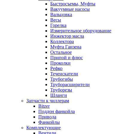
Быстросъемы, Муфты
Вакуумные насосы
Вальцовка
Весы
Горелка
Измерительное оборудование
Инжектор масла
Коллектора
Муфта Ганзена
Остальное
Припой и флюс
Проколки
Рефко
Течеискатели
Трубогибы
Труборасширители
Труборезы
Шланги
Запчасти к чиллерам
Bitzer
Поддон фанкойла
Привода
Фанкойлы
Комплектующие
Вентили