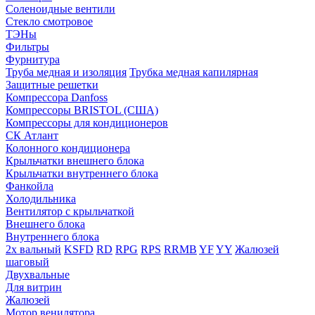
Соленоидные вентили
Стекло смотровое
ТЭНы
Фильтры
Фурнитура
Труба медная и изоляция
Трубка медная капилярная
Защитные решетки
Компрессора Danfoss
Компрессоры BRISTOL (США)
Компрессоры для кондиционеров
СК Атлант
Колонного кондиционера
Крыльчатки внешнего блока
Крыльчатки внутреннего блока
Фанкойла
Холодильника
Вентилятор с крыльчаткой
Внешнего блока
Внутреннего блока
2х вальный
KSFD
RD
RPG
RPS
RRMB
YF
YY
Жалюзей
шаговый
Двухвальные
Для витрин
Жалюзей
Мотор венилятора