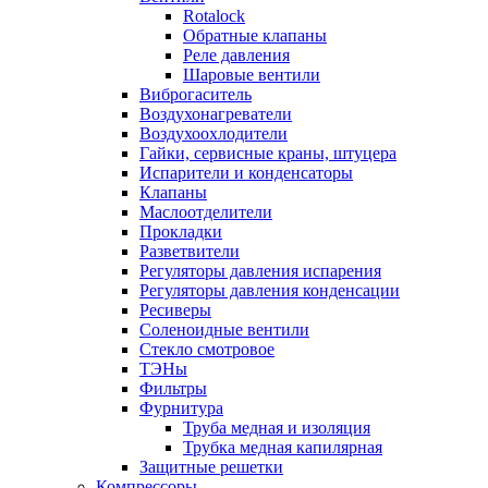
Rotalock
Обратные клапаны
Реле давления
Шаровые вентили
Виброгаситель
Воздухонагреватели
Воздухоохлодители
Гайки, сервисные краны, штуцера
Испарители и конденсаторы
Клапаны
Маслоотделители
Прокладки
Разветвители
Регуляторы давления испарения
Регуляторы давления конденсации
Ресиверы
Соленоидные вентили
Стекло смотровое
ТЭНы
Фильтры
Фурнитура
Труба медная и изоляция
Трубка медная капилярная
Защитные решетки
Компрессоры