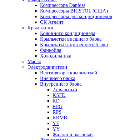
Компрессора Danfoss
Компрессоры BRISTOL (США)
Компрессоры для кондиционеров
СК Атлант
Крыльчатки
Колонного кондиционера
Крыльчатки внешнего блока
Крыльчатки внутреннего блока
Фанкойла
Холодильника
Масло
Электродвигатели
Вентилятор с крыльчаткой
Внешнего блока
Внутреннего блока
2х вальный
KSFD
RD
RPG
RPS
RRMB
YF
YY
Жалюзей шаговый