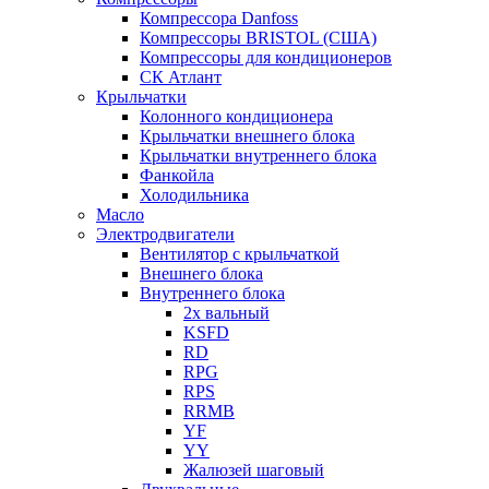
Компрессора Danfoss
Компрессоры BRISTOL (США)
Компрессоры для кондиционеров
СК Атлант
Крыльчатки
Колонного кондиционера
Крыльчатки внешнего блока
Крыльчатки внутреннего блока
Фанкойла
Холодильника
Масло
Электродвигатели
Вентилятор с крыльчаткой
Внешнего блока
Внутреннего блока
2х вальный
KSFD
RD
RPG
RPS
RRMB
YF
YY
Жалюзей шаговый