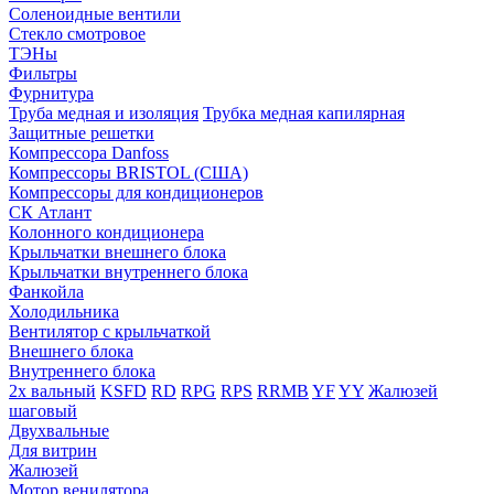
Соленоидные вентили
Стекло смотровое
ТЭНы
Фильтры
Фурнитура
Труба медная и изоляция
Трубка медная капилярная
Защитные решетки
Компрессора Danfoss
Компрессоры BRISTOL (США)
Компрессоры для кондиционеров
СК Атлант
Колонного кондиционера
Крыльчатки внешнего блока
Крыльчатки внутреннего блока
Фанкойла
Холодильника
Вентилятор с крыльчаткой
Внешнего блока
Внутреннего блока
2х вальный
KSFD
RD
RPG
RPS
RRMB
YF
YY
Жалюзей
шаговый
Двухвальные
Для витрин
Жалюзей
Мотор венилятора