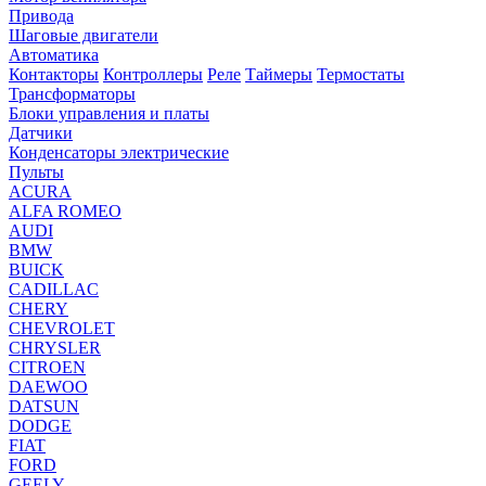
Привода
Шаговые двигатели
Автоматика
Контакторы
Контроллеры
Реле
Таймеры
Термостаты
Трансформаторы
Блоки управления и платы
Датчики
Конденсаторы электрические
Пульты
ACURA
ALFA ROMEO
AUDI
BMW
BUICK
CADILLAC
CHERY
CHEVROLET
CHRYSLER
CITROEN
DAEWOO
DATSUN
DODGE
FIAT
FORD
GEELY