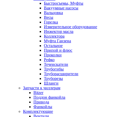
Быстросъемы, Муфты
Вакуумные насосы
Вальцовка
Весы
Горелка
Измерительное оборудование
Инжектор масла
Коллектора
Муфта Ганзена
Остальное
Припой и флюс
Проколки
Рефко
Течеискатели
Трубогибы
Труборасширители
Труборезы
Шланги
Запчасти к чиллерам
Bitzer
Поддон фанкойла
Привода
Фанкойлы
Комплектующие
Вентили