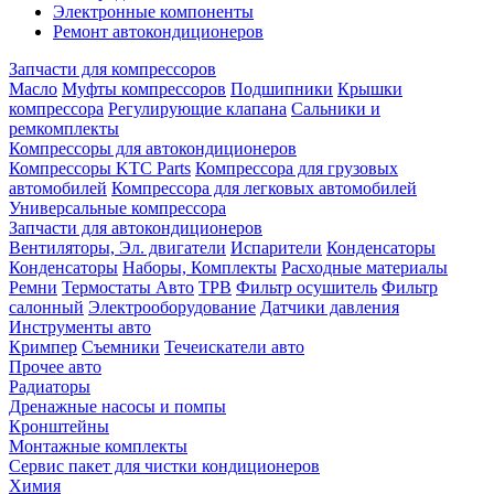
Электронные компоненты
Ремонт автокондиционеров
Запчасти для компрессоров
Масло
Муфты компрессоров
Подшипники
Крышки
компрессора
Регулирующие клапана
Сальники и
ремкомплекты
Компрессоры для автокондиционеров
Компрессоры KTC Parts
Компрессора для грузовых
автомобилей
Компрессора для легковых автомобилей
Универсальные компрессора
Запчасти для автокондиционеров
Вентиляторы, Эл. двигатели
Испарители
Конденсаторы
Конденсаторы
Наборы, Комплекты
Расходные материалы
Ремни
Термостаты Авто
ТРВ
Фильтр осушитель
Фильтр
салонный
Электрооборудование
Датчики давления
Инструменты авто
Кримпер
Съемники
Течеискатели авто
Прочее авто
Радиаторы
Дренажные насосы и помпы
Кронштейны
Монтажные комплекты
Сервис пакет для чистки кондиционеров
Химия