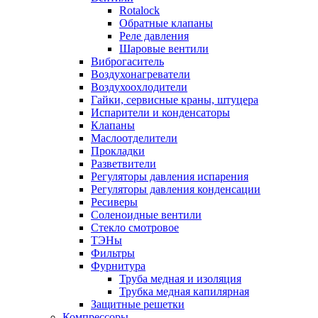
Rotalock
Обратные клапаны
Реле давления
Шаровые вентили
Виброгаситель
Воздухонагреватели
Воздухоохлодители
Гайки, сервисные краны, штуцера
Испарители и конденсаторы
Клапаны
Маслоотделители
Прокладки
Разветвители
Регуляторы давления испарения
Регуляторы давления конденсации
Ресиверы
Соленоидные вентили
Стекло смотровое
ТЭНы
Фильтры
Фурнитура
Труба медная и изоляция
Трубка медная капилярная
Защитные решетки
Компрессоры