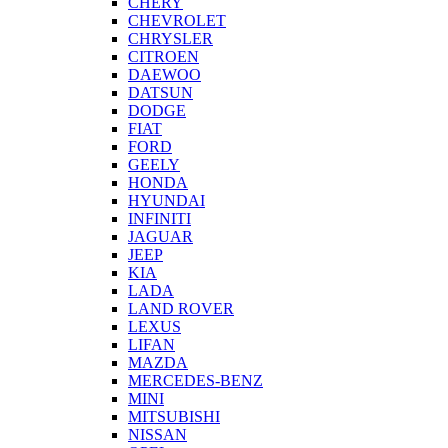
CHERY
CHEVROLET
CHRYSLER
CITROEN
DAEWOO
DATSUN
DODGE
FIAT
FORD
GEELY
HONDA
HYUNDAI
INFINITI
JAGUAR
JEEP
KIA
LADA
LAND ROVER
LEXUS
LIFAN
MAZDA
MERCEDES-BENZ
MINI
MITSUBISHI
NISSAN