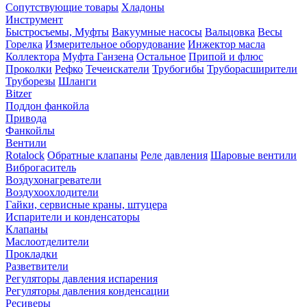
Сопутствующие товары
Хладоны
Инструмент
Быстросъемы, Муфты
Вакуумные насосы
Вальцовка
Весы
Горелка
Измерительное оборудование
Инжектор масла
Коллектора
Муфта Ганзена
Остальное
Припой и флюс
Проколки
Рефко
Течеискатели
Трубогибы
Труборасширители
Труборезы
Шланги
Bitzer
Поддон фанкойла
Привода
Фанкойлы
Вентили
Rotalock
Обратные клапаны
Реле давления
Шаровые вентили
Виброгаситель
Воздухонагреватели
Воздухоохлодители
Гайки, сервисные краны, штуцера
Испарители и конденсаторы
Клапаны
Маслоотделители
Прокладки
Разветвители
Регуляторы давления испарения
Регуляторы давления конденсации
Ресиверы