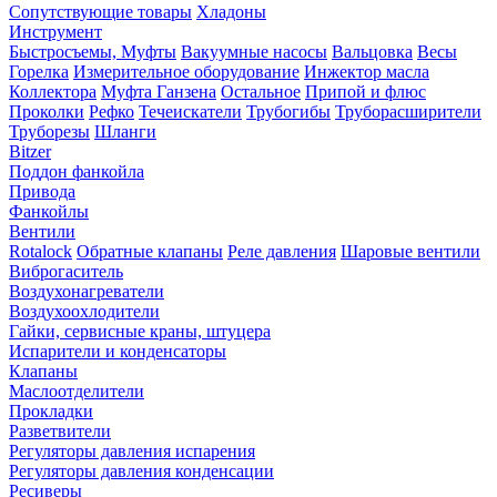
Сопутствующие товары
Хладоны
Инструмент
Быстросъемы, Муфты
Вакуумные насосы
Вальцовка
Весы
Горелка
Измерительное оборудование
Инжектор масла
Коллектора
Муфта Ганзена
Остальное
Припой и флюс
Проколки
Рефко
Течеискатели
Трубогибы
Труборасширители
Труборезы
Шланги
Bitzer
Поддон фанкойла
Привода
Фанкойлы
Вентили
Rotalock
Обратные клапаны
Реле давления
Шаровые вентили
Виброгаситель
Воздухонагреватели
Воздухоохлодители
Гайки, сервисные краны, штуцера
Испарители и конденсаторы
Клапаны
Маслоотделители
Прокладки
Разветвители
Регуляторы давления испарения
Регуляторы давления конденсации
Ресиверы