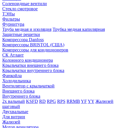
Соленоидные вентили
Стекло смотровое
ТЭНы
Фильтры
Фурнитура
Труба медная и изоляция
Трубка медная капилярная
Защитные решетки
Компрессора Danfoss
Компрессоры BRISTOL (США)
Компрессоры для кондиционеров
СК Атлант
Колонного кондиционера
Крыльчатки внешнего блока
Крыльчатки внутреннего блока
Фанкойла
Холодильника
Вентилятор с крыльчаткой
Внешнего блока
Внутреннего блока
2х вальный
KSFD
RD
RPG
RPS
RRMB
YF
YY
Жалюзей
шаговый
Двухвальные
Для витрин
Жалюзей
Мотор венилятора