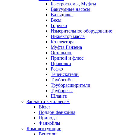
Быстросъемы, Муфты
Вакуумные насосы
Вальцовка
Весы
Горелка
Измерительное оборудование
Инжектор масла
Коллектора
Муфта Ганзена
Остальное
Припой и флюс
Проколки
Рефко
Течеискатели
Трубогибы
Труборасширители
Труборезы
Шланги
Запчасти к чиллерам
Bitzer
Поддон фанкойла
Привода
Фанкойлы
Комплектующие
Вентили