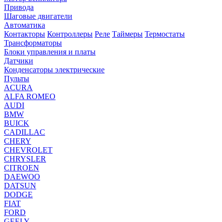
Привода
Шаговые двигатели
Автоматика
Контакторы
Контроллеры
Реле
Таймеры
Термостаты
Трансформаторы
Блоки управления и платы
Датчики
Конденсаторы электрические
Пульты
ACURA
ALFA ROMEO
AUDI
BMW
BUICK
CADILLAC
CHERY
CHEVROLET
CHRYSLER
CITROEN
DAEWOO
DATSUN
DODGE
FIAT
FORD
GEELY