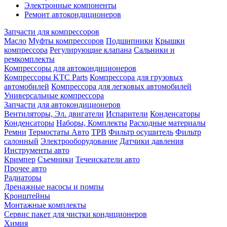
Электронные компоненты
Ремонт автокондиционеров
Запчасти для компрессоров
Масло
Муфты компрессоров
Подшипники
Крышки
компрессора
Регулирующие клапана
Сальники и
ремкомплекты
Компрессоры для автокондиционеров
Компрессоры KTC Parts
Компрессора для грузовых
автомобилей
Компрессора для легковых автомобилей
Универсальные компрессора
Запчасти для автокондиционеров
Вентиляторы, Эл. двигатели
Испарители
Конденсаторы
Конденсаторы
Наборы, Комплекты
Расходные материалы
Ремни
Термостаты Авто
ТРВ
Фильтр осушитель
Фильтр
салонный
Электрооборудование
Датчики давления
Инструменты авто
Кримпер
Съемники
Течеискатели авто
Прочее авто
Радиаторы
Дренажные насосы и помпы
Кронштейны
Монтажные комплекты
Сервис пакет для чистки кондиционеров
Химия