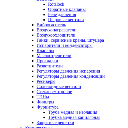
Rotalock
Обратные клапаны
Реле давления
Шаровые вентили
Виброгаситель
Воздухонагреватели
Воздухоохлодители
Гайки, сервисные краны, штуцера
Испарители и конденсаторы
Клапаны
Маслоотделители
Прокладки
Разветвители
Регуляторы давления испарения
Регуляторы давления конденсации
Ресиверы
Соленоидные вентили
Стекло смотровое
ТЭНы
Фильтры
Фурнитура
Труба медная и изоляция
Трубка медная капилярная
Защитные решетки
Компрессоры