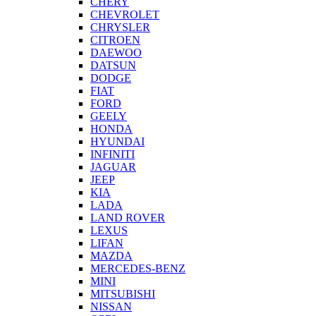
CHERY
CHEVROLET
CHRYSLER
CITROEN
DAEWOO
DATSUN
DODGE
FIAT
FORD
GEELY
HONDA
HYUNDAI
INFINITI
JAGUAR
JEEP
KIA
LADA
LAND ROVER
LEXUS
LIFAN
MAZDA
MERCEDES-BENZ
MINI
MITSUBISHI
NISSAN