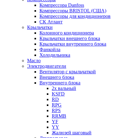
Компрессора Danfoss
Компрессоры BRISTOL (США)
Компрессоры для кондиционеров
СК Атлант
Крыльчатки
Колонного кондиционера
Крыльчатки внешнего блока
Крыльчатки внутреннего блока
Фанкойла
Холодильника
Масло
Электродвигатели
Вентилятор с крыльчаткой
Внешнего блока
Внутреннего блока
2х вальный
KSFD
RD
RPG
RPS
RRMB
YF
YY
Жалюзей шаговый