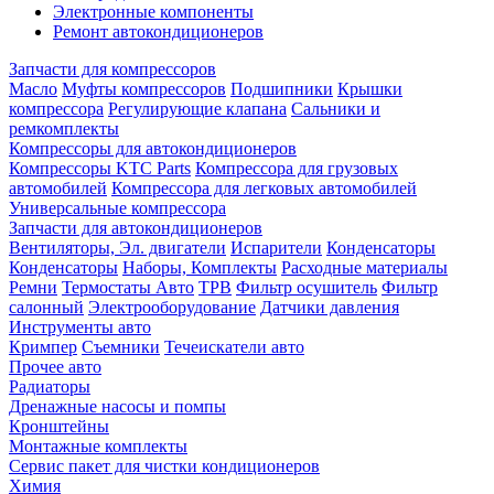
Электронные компоненты
Ремонт автокондиционеров
Запчасти для компрессоров
Масло
Муфты компрессоров
Подшипники
Крышки
компрессора
Регулирующие клапана
Сальники и
ремкомплекты
Компрессоры для автокондиционеров
Компрессоры KTC Parts
Компрессора для грузовых
автомобилей
Компрессора для легковых автомобилей
Универсальные компрессора
Запчасти для автокондиционеров
Вентиляторы, Эл. двигатели
Испарители
Конденсаторы
Конденсаторы
Наборы, Комплекты
Расходные материалы
Ремни
Термостаты Авто
ТРВ
Фильтр осушитель
Фильтр
салонный
Электрооборудование
Датчики давления
Инструменты авто
Кримпер
Съемники
Течеискатели авто
Прочее авто
Радиаторы
Дренажные насосы и помпы
Кронштейны
Монтажные комплекты
Сервис пакет для чистки кондиционеров
Химия