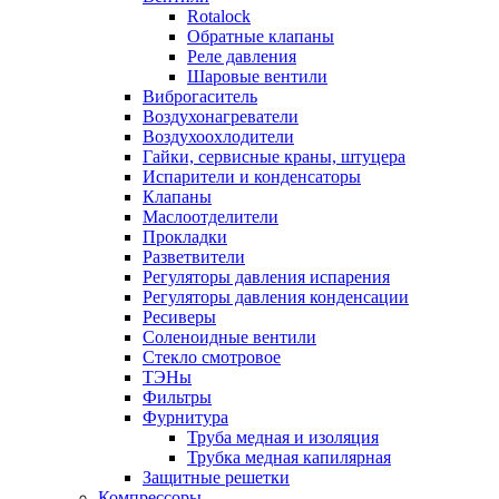
Rotalock
Обратные клапаны
Реле давления
Шаровые вентили
Виброгаситель
Воздухонагреватели
Воздухоохлодители
Гайки, сервисные краны, штуцера
Испарители и конденсаторы
Клапаны
Маслоотделители
Прокладки
Разветвители
Регуляторы давления испарения
Регуляторы давления конденсации
Ресиверы
Соленоидные вентили
Стекло смотровое
ТЭНы
Фильтры
Фурнитура
Труба медная и изоляция
Трубка медная капилярная
Защитные решетки
Компрессоры