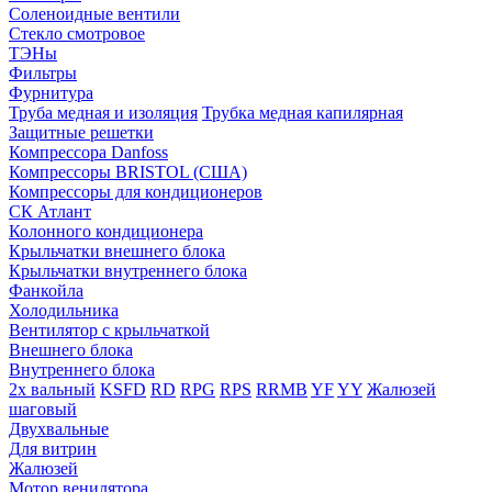
Соленоидные вентили
Стекло смотровое
ТЭНы
Фильтры
Фурнитура
Труба медная и изоляция
Трубка медная капилярная
Защитные решетки
Компрессора Danfoss
Компрессоры BRISTOL (США)
Компрессоры для кондиционеров
СК Атлант
Колонного кондиционера
Крыльчатки внешнего блока
Крыльчатки внутреннего блока
Фанкойла
Холодильника
Вентилятор с крыльчаткой
Внешнего блока
Внутреннего блока
2х вальный
KSFD
RD
RPG
RPS
RRMB
YF
YY
Жалюзей
шаговый
Двухвальные
Для витрин
Жалюзей
Мотор венилятора