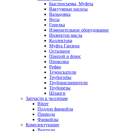
Быстросъемы, Муфты
Вакуумные насосы
Вальцовка
Весы
Горелка
Измерительное оборудование
Инжектор масла
Коллектора
Муфта Ганзена
Остальное
Припой и флюс
Проколки
Рефко
Течеискатели
Трубогибы
Труборасширители
Труборезы
Шланги
Запчасти к чиллерам
Bitzer
Поддон фанкойла
Привода
Фанкойлы
Комплектующие
Вентили