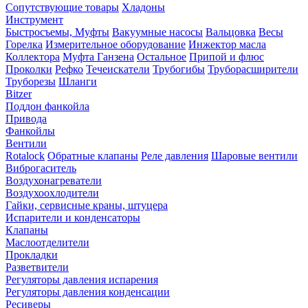
Сопутствующие товары
Хладоны
Инструмент
Быстросъемы, Муфты
Вакуумные насосы
Вальцовка
Весы
Горелка
Измерительное оборудование
Инжектор масла
Коллектора
Муфта Ганзена
Остальное
Припой и флюс
Проколки
Рефко
Течеискатели
Трубогибы
Труборасширители
Труборезы
Шланги
Bitzer
Поддон фанкойла
Привода
Фанкойлы
Вентили
Rotalock
Обратные клапаны
Реле давления
Шаровые вентили
Виброгаситель
Воздухонагреватели
Воздухоохлодители
Гайки, сервисные краны, штуцера
Испарители и конденсаторы
Клапаны
Маслоотделители
Прокладки
Разветвители
Регуляторы давления испарения
Регуляторы давления конденсации
Ресиверы