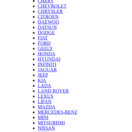
CHERY
CHEVROLET
CHRYSLER
CITROEN
DAEWOO
DATSUN
DODGE
FIAT
FORD
GEELY
HONDA
HYUNDAI
INFINITI
JAGUAR
JEEP
KIA
LADA
LAND ROVER
LEXUS
LIFAN
MAZDA
MERCEDES-BENZ
MINI
MITSUBISHI
NISSAN