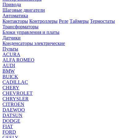
Привода
Шаговые двигатели
Автоматика
Контакторы
Контроллеры
Реле
Таймеры
Термостаты
Трансформаторы
Блоки управления и платы
Датчики
Конденсаторы электрические
Пульты
ACURA
ALFA ROMEO
AUDI
BMW
BUICK
CADILLAC
CHERY
CHEVROLET
CHRYSLER
CITROEN
DAEWOO
DATSUN
DODGE
FIAT
FORD
GEELY