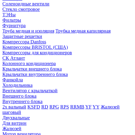
Соленоидные вентили
Стекло смотровое
ТЭНы
Фильтры
Фурнитура
Труба медная и изоляция
Трубка медная капилярная
Защитные решетки
Компрессора Danfoss
Компрессоры BRISTOL (США)
Компрессоры для кондиционеров
СК Атлант
Колонного кондиционера
Крыльчатки внешнего блока
Крыльчатки внутреннего блока
Фанкойла
Холодильника
Вентилятор с крыльчаткой
Внешнего блока
Внутреннего блока
2х вальный
KSFD
RD
RPG
RPS
RRMB
YF
YY
Жалюзей
шаговый
Двухвальные
Для витрин
Жалюзей
Мотор венилятора