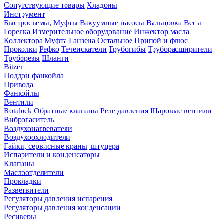
Сопутствующие товары
Хладоны
Инструмент
Быстросъемы, Муфты
Вакуумные насосы
Вальцовка
Весы
Горелка
Измерительное оборудование
Инжектор масла
Коллектора
Муфта Ганзена
Остальное
Припой и флюс
Проколки
Рефко
Течеискатели
Трубогибы
Труборасширители
Труборезы
Шланги
Bitzer
Поддон фанкойла
Привода
Фанкойлы
Вентили
Rotalock
Обратные клапаны
Реле давления
Шаровые вентили
Виброгаситель
Воздухонагреватели
Воздухоохлодители
Гайки, сервисные краны, штуцера
Испарители и конденсаторы
Клапаны
Маслоотделители
Прокладки
Разветвители
Регуляторы давления испарения
Регуляторы давления конденсации
Ресиверы