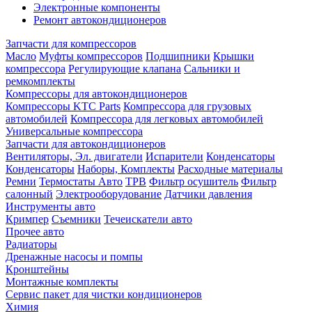
Электронные компоненты
Ремонт автокондиционеров
Запчасти для компрессоров
Масло
Муфты компрессоров
Подшипники
Крышки
компрессора
Регулирующие клапана
Сальники и
ремкомплекты
Компрессоры для автокондиционеров
Компрессоры KTC Parts
Компрессора для грузовых
автомобилей
Компрессора для легковых автомобилей
Универсальные компрессора
Запчасти для автокондиционеров
Вентиляторы, Эл. двигатели
Испарители
Конденсаторы
Конденсаторы
Наборы, Комплекты
Расходные материалы
Ремни
Термостаты Авто
ТРВ
Фильтр осушитель
Фильтр
салонный
Электрооборудование
Датчики давления
Инструменты авто
Кримпер
Съемники
Течеискатели авто
Прочее авто
Радиаторы
Дренажные насосы и помпы
Кронштейны
Монтажные комплекты
Сервис пакет для чистки кондиционеров
Химия