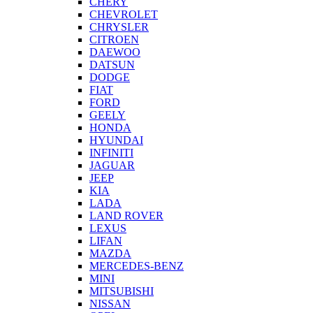
CHERY
CHEVROLET
CHRYSLER
CITROEN
DAEWOO
DATSUN
DODGE
FIAT
FORD
GEELY
HONDA
HYUNDAI
INFINITI
JAGUAR
JEEP
KIA
LADA
LAND ROVER
LEXUS
LIFAN
MAZDA
MERCEDES-BENZ
MINI
MITSUBISHI
NISSAN