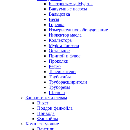
Быстросъемы, Муфты
Вакуумные насосы
Вальцовка
Весы
Горелка
Измерительное оборудование
Инжектор масла
Коллектора
Муфта Ганзена
Остальное
Припой и флюс
Проколки
Рефко
Течеискатели
Трубогибы
Труборасширители
Труборезы
Шланги
Запчасти к чиллерам
Bitzer
Поддон фанкойла
Привода
Фанкойлы
Комплектующие
Вентили