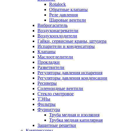
Rotalock
Обратные клапаны
Реле давления
Шаровые вентили
Виброгаситель
Воздухонагреватели
Воздухоохлодители
Гайки, сервисные краны, штуцера
Испарители и конденсаторы
Клапаны
Маслоотделители
Прокладки
Разветвители
Регуляторы давления испарения
Регуляторы давления конденсации
Ресиверы
Соленоидные вентили
Стекло смотровое
ТЭНы
Фильтры
Фурнитура
Труба медная и изоляция
Трубка медная капилярная
Защитные решетки
Компрессоры