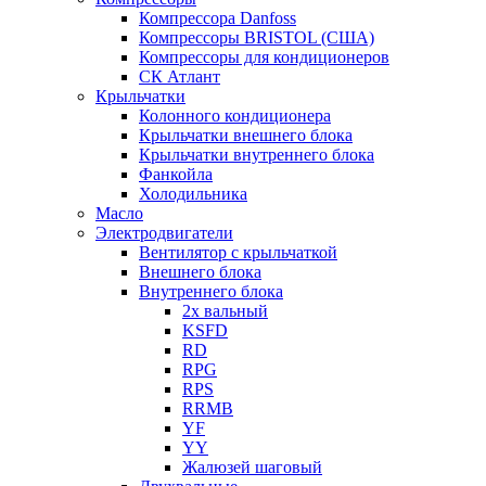
Компрессора Danfoss
Компрессоры BRISTOL (США)
Компрессоры для кондиционеров
СК Атлант
Крыльчатки
Колонного кондиционера
Крыльчатки внешнего блока
Крыльчатки внутреннего блока
Фанкойла
Холодильника
Масло
Электродвигатели
Вентилятор с крыльчаткой
Внешнего блока
Внутреннего блока
2х вальный
KSFD
RD
RPG
RPS
RRMB
YF
YY
Жалюзей шаговый