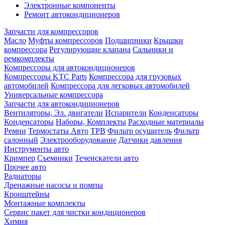
Электронные компоненты
Ремонт автокондиционеров
Запчасти для компрессоров
Масло
Муфты компрессоров
Подшипники
Крышки
компрессора
Регулирующие клапана
Сальники и
ремкомплекты
Компрессоры для автокондиционеров
Компрессоры KTC Parts
Компрессора для грузовых
автомобилей
Компрессора для легковых автомобилей
Универсальные компрессора
Запчасти для автокондиционеров
Вентиляторы, Эл. двигатели
Испарители
Конденсаторы
Конденсаторы
Наборы, Комплекты
Расходные материалы
Ремни
Термостаты Авто
ТРВ
Фильтр осушитель
Фильтр
салонный
Электрооборудование
Датчики давления
Инструменты авто
Кримпер
Съемники
Течеискатели авто
Прочее авто
Радиаторы
Дренажные насосы и помпы
Кронштейны
Монтажные комплекты
Сервис пакет для чистки кондиционеров
Химия