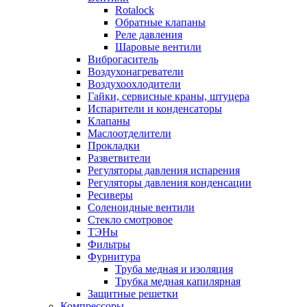
Rotalock
Обратные клапаны
Реле давления
Шаровые вентили
Виброгаситель
Воздухонагреватели
Воздухоохлодители
Гайки, сервисные краны, штуцера
Испарители и конденсаторы
Клапаны
Маслоотделители
Прокладки
Разветвители
Регуляторы давления испарения
Регуляторы давления конденсации
Ресиверы
Соленоидные вентили
Стекло смотровое
ТЭНы
Фильтры
Фурнитура
Труба медная и изоляция
Трубка медная капилярная
Защитные решетки
Компрессоры