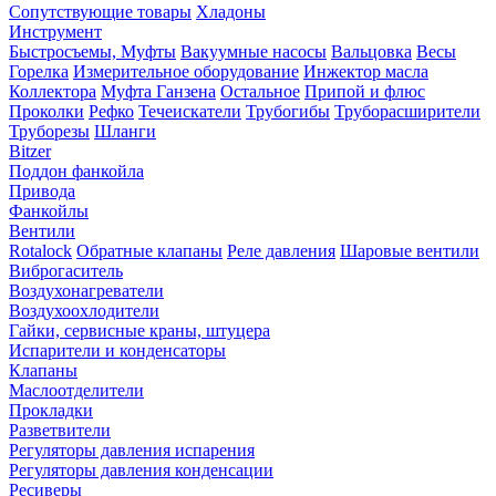
Сопутствующие товары
Хладоны
Инструмент
Быстросъемы, Муфты
Вакуумные насосы
Вальцовка
Весы
Горелка
Измерительное оборудование
Инжектор масла
Коллектора
Муфта Ганзена
Остальное
Припой и флюс
Проколки
Рефко
Течеискатели
Трубогибы
Труборасширители
Труборезы
Шланги
Bitzer
Поддон фанкойла
Привода
Фанкойлы
Вентили
Rotalock
Обратные клапаны
Реле давления
Шаровые вентили
Виброгаситель
Воздухонагреватели
Воздухоохлодители
Гайки, сервисные краны, штуцера
Испарители и конденсаторы
Клапаны
Маслоотделители
Прокладки
Разветвители
Регуляторы давления испарения
Регуляторы давления конденсации
Ресиверы