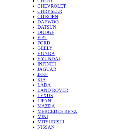
CHERY
CHEVROLET
CHRYSLER
CITROEN
DAEWOO
DATSUN
DODGE
FIAT
FORD
GEELY
HONDA
HYUNDAI
INFINITI
JAGUAR
JEEP
KIA
LADA
LAND ROVER
LEXUS
LIFAN
MAZDA
MERCEDES-BENZ
MINI
MITSUBISHI
NISSAN