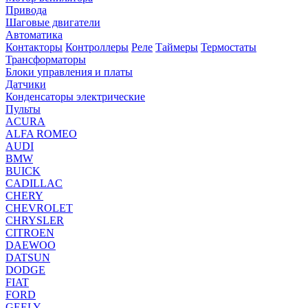
Привода
Шаговые двигатели
Автоматика
Контакторы
Контроллеры
Реле
Таймеры
Термостаты
Трансформаторы
Блоки управления и платы
Датчики
Конденсаторы электрические
Пульты
ACURA
ALFA ROMEO
AUDI
BMW
BUICK
CADILLAC
CHERY
CHEVROLET
CHRYSLER
CITROEN
DAEWOO
DATSUN
DODGE
FIAT
FORD
GEELY