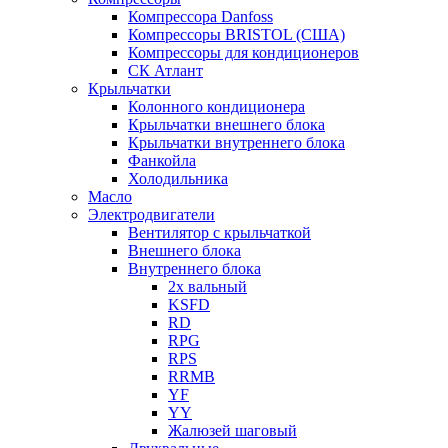
Компрессора Danfoss
Компрессоры BRISTOL (США)
Компрессоры для кондиционеров
СК Атлант
Крыльчатки
Колонного кондиционера
Крыльчатки внешнего блока
Крыльчатки внутреннего блока
Фанкойла
Холодильника
Масло
Электродвигатели
Вентилятор с крыльчаткой
Внешнего блока
Внутреннего блока
2х вальный
KSFD
RD
RPG
RPS
RRMB
YF
YY
Жалюзей шаговый