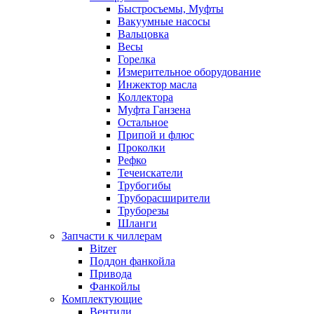
Быстросъемы, Муфты
Вакуумные насосы
Вальцовка
Весы
Горелка
Измерительное оборудование
Инжектор масла
Коллектора
Муфта Ганзена
Остальное
Припой и флюс
Проколки
Рефко
Течеискатели
Трубогибы
Труборасширители
Труборезы
Шланги
Запчасти к чиллерам
Bitzer
Поддон фанкойла
Привода
Фанкойлы
Комплектующие
Вентили