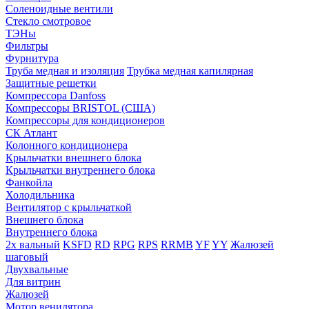
Соленоидные вентили
Стекло смотровое
ТЭНы
Фильтры
Фурнитура
Труба медная и изоляция
Трубка медная капилярная
Защитные решетки
Компрессора Danfoss
Компрессоры BRISTOL (США)
Компрессоры для кондиционеров
СК Атлант
Колонного кондиционера
Крыльчатки внешнего блока
Крыльчатки внутреннего блока
Фанкойла
Холодильника
Вентилятор с крыльчаткой
Внешнего блока
Внутреннего блока
2х вальный
KSFD
RD
RPG
RPS
RRMB
YF
YY
Жалюзей
шаговый
Двухвальные
Для витрин
Жалюзей
Мотор венилятора