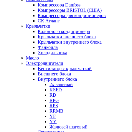
Компрессора Danfoss
Компрессоры BRISTOL (США)
Компрессоры для кондиционеров
СК Атлант
Крыльчатки
Колонного кондиционера
Крыльчатки внешнего блока
Крыльчатки внутреннего блока
Фанкойла
Холодильника
Масло
Электродвигатели
Вентилятор с крыльчаткой
Внешнего блока
Внутреннего блока
2х вальный
KSFD
RD
RPG
RPS
RRMB
YF
YY
Жалюзей шаговый