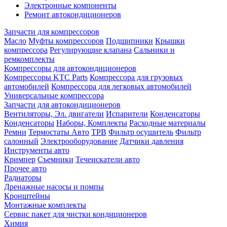
Электронные компоненты
Ремонт автокондиционеров
Запчасти для компрессоров
Масло
Муфты компрессоров
Подшипники
Крышки
компрессора
Регулирующие клапана
Сальники и
ремкомплекты
Компрессоры для автокондиционеров
Компрессоры KTC Parts
Компрессора для грузовых
автомобилей
Компрессора для легковых автомобилей
Универсальные компрессора
Запчасти для автокондиционеров
Вентиляторы, Эл. двигатели
Испарители
Конденсаторы
Конденсаторы
Наборы, Комплекты
Расходные материалы
Ремни
Термостаты Авто
ТРВ
Фильтр осушитель
Фильтр
салонный
Электрооборудование
Датчики давления
Инструменты авто
Кримпер
Съемники
Течеискатели авто
Прочее авто
Радиаторы
Дренажные насосы и помпы
Кронштейны
Монтажные комплекты
Сервис пакет для чистки кондиционеров
Химия