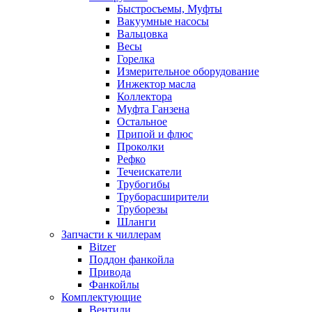
Быстросъемы, Муфты
Вакуумные насосы
Вальцовка
Весы
Горелка
Измерительное оборудование
Инжектор масла
Коллектора
Муфта Ганзена
Остальное
Припой и флюс
Проколки
Рефко
Течеискатели
Трубогибы
Труборасширители
Труборезы
Шланги
Запчасти к чиллерам
Bitzer
Поддон фанкойла
Привода
Фанкойлы
Комплектующие
Вентили