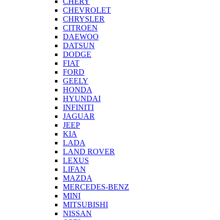
CHERY
CHEVROLET
CHRYSLER
CITROEN
DAEWOO
DATSUN
DODGE
FIAT
FORD
GEELY
HONDA
HYUNDAI
INFINITI
JAGUAR
JEEP
KIA
LADA
LAND ROVER
LEXUS
LIFAN
MAZDA
MERCEDES-BENZ
MINI
MITSUBISHI
NISSAN