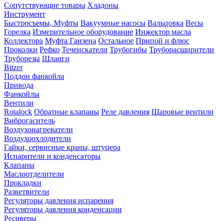
Сопутствующие товары
Хладоны
Инструмент
Быстросъемы, Муфты
Вакуумные насосы
Вальцовка
Весы
Горелка
Измерительное оборудование
Инжектор масла
Коллектора
Муфта Ганзена
Остальное
Припой и флюс
Проколки
Рефко
Течеискатели
Трубогибы
Труборасширители
Труборезы
Шланги
Bitzer
Поддон фанкойла
Привода
Фанкойлы
Вентили
Rotalock
Обратные клапаны
Реле давления
Шаровые вентили
Виброгаситель
Воздухонагреватели
Воздухоохлодители
Гайки, сервисные краны, штуцера
Испарители и конденсаторы
Клапаны
Маслоотделители
Прокладки
Разветвители
Регуляторы давления испарения
Регуляторы давления конденсации
Ресиверы