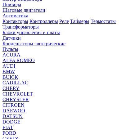
Привода
Шаговые двигатели
Автоматика
Контакторы
Контроллеры
Реле
Таймеры
Термостаты
Трансформаторы
Блоки управления и платы
Датчики
Конденсаторы электрические
Пульты
ACURA
ALFA ROMEO
AUDI
BMW
BUICK
CADILLAC
CHERY
CHEVROLET
CHRYSLER
CITROEN
DAEWOO
DATSUN
DODGE
FIAT
FORD
GEELY