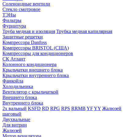
Соленоидные вентили
Стекло смотровое
ТЭНы
Фильтры
Фурнитура
Труба медная и изоляция
Трубка медная капилярная
Защитные решетки
Компрессора Danfoss
Компрессоры BRISTOL (США)
Компрессоры для кондиционеров
СК Атлант
Колонного кондиционера
Крыльчатки внешнего блока
Крыльчатки внутреннего блока
Фанкойла
Холодильника
Вентилятор с крыльчаткой
Внешнего блока
Внутреннего блока
2х вальный
KSFD
RD
RPG
RPS
RRMB
YF
YY
Жалюзей
шаговый
Двухвальные
Для витрин
Жалюзей
Мотор венилятора