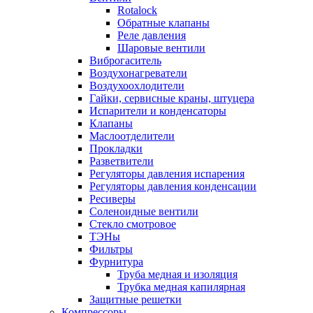
Rotalock
Обратные клапаны
Реле давления
Шаровые вентили
Виброгаситель
Воздухонагреватели
Воздухоохлодители
Гайки, сервисные краны, штуцера
Испарители и конденсаторы
Клапаны
Маслоотделители
Прокладки
Разветвители
Регуляторы давления испарения
Регуляторы давления конденсации
Ресиверы
Соленоидные вентили
Стекло смотровое
ТЭНы
Фильтры
Фурнитура
Труба медная и изоляция
Трубка медная капилярная
Защитные решетки
Компрессоры