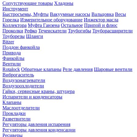
Сопутствующие товары
Хладоны
Инструмент
Быстросъемы, Муфты
Вакуумные насосы
Вальцовка
Весы
Горелка
Измерительное оборудование
Инжектор масла
Коллектора
Муфта Ганзена
Остальное
Припой и флюс
Проколки
Рефко
Течеискатели
Трубогибы
Труборасширители
Труборезы
Шланги
Bitzer
Поддон фанкойла
Привода
Фанкойлы
Вентили
Rotalock
Обратные клапаны
Реле давления
Шаровые вентили
Виброгаситель
Воздухонагреватели
Воздухоохлодители
Гайки, сервисные краны, штуцера
Испарители и конденсаторы
Клапаны
Маслоотделители
Прокладки
Разветвители
Регуляторы давления испарения
Регуляторы давления конденсации
Ресиверы