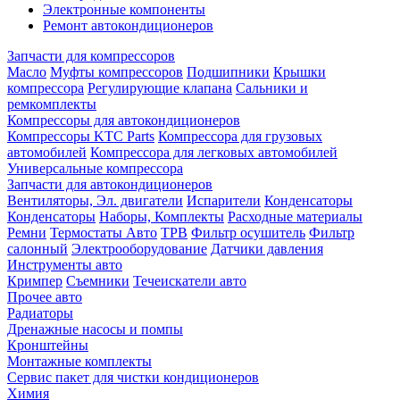
Электронные компоненты
Ремонт автокондиционеров
Запчасти для компрессоров
Масло
Муфты компрессоров
Подшипники
Крышки
компрессора
Регулирующие клапана
Сальники и
ремкомплекты
Компрессоры для автокондиционеров
Компрессоры KTC Parts
Компрессора для грузовых
автомобилей
Компрессора для легковых автомобилей
Универсальные компрессора
Запчасти для автокондиционеров
Вентиляторы, Эл. двигатели
Испарители
Конденсаторы
Конденсаторы
Наборы, Комплекты
Расходные материалы
Ремни
Термостаты Авто
ТРВ
Фильтр осушитель
Фильтр
салонный
Электрооборудование
Датчики давления
Инструменты авто
Кримпер
Съемники
Течеискатели авто
Прочее авто
Радиаторы
Дренажные насосы и помпы
Кронштейны
Монтажные комплекты
Сервис пакет для чистки кондиционеров
Химия