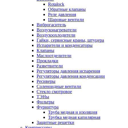
Rotalock
Обратные клапаны
Реле давления
Шаровые вентили
Виброгаситель
Воздухонагреватели
Воздухоохлодители
Гайки, сервисные краны, штуцера
Испарители и конденсаторы
Клапаны
Маслоотделители
Прокладки
Разветвители
Регуляторы давления испарения
Регуляторы давления конденсации
Ресиверы
Соленоидные вентили
Стекло смотровое
ТЭНы
Фильтры
Фурнитура
Труба медная и изоляция
Трубка медная капилярная
Защитные решетки
Компрессоры