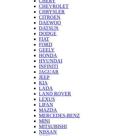
CHERY
CHEVROLET
CHRYSLER
CITROEN
DAEWOO
DATSUN
DODGE
FIAT
FORD
GEELY
HONDA
HYUNDAI
INFINITI
JAGUAR
JEEP
KIA
LADA
LAND ROVER
LEXUS
LIFAN
MAZDA
MERCEDES-BENZ
MINI
MITSUBISHI
NISSAN