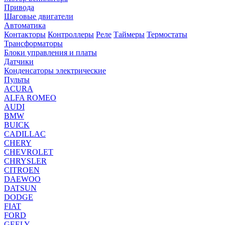
Привода
Шаговые двигатели
Автоматика
Контакторы
Контроллеры
Реле
Таймеры
Термостаты
Трансформаторы
Блоки управления и платы
Датчики
Конденсаторы электрические
Пульты
ACURA
ALFA ROMEO
AUDI
BMW
BUICK
CADILLAC
CHERY
CHEVROLET
CHRYSLER
CITROEN
DAEWOO
DATSUN
DODGE
FIAT
FORD
GEELY