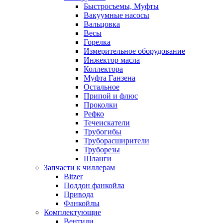
Быстросъемы, Муфты
Вакуумные насосы
Вальцовка
Весы
Горелка
Измерительное оборудование
Инжектор масла
Коллектора
Муфта Ганзена
Остальное
Припой и флюс
Проколки
Рефко
Течеискатели
Трубогибы
Труборасширители
Труборезы
Шланги
Запчасти к чиллерам
Bitzer
Поддон фанкойла
Привода
Фанкойлы
Комплектующие
Вентили