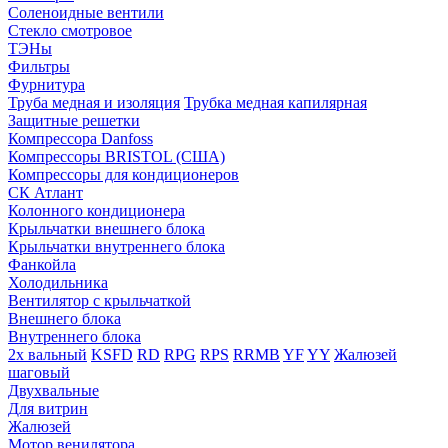
Соленоидные вентили
Стекло смотровое
ТЭНы
Фильтры
Фурнитура
Труба медная и изоляция
Трубка медная капилярная
Защитные решетки
Компрессора Danfoss
Компрессоры BRISTOL (США)
Компрессоры для кондиционеров
СК Атлант
Колонного кондиционера
Крыльчатки внешнего блока
Крыльчатки внутреннего блока
Фанкойла
Холодильника
Вентилятор с крыльчаткой
Внешнего блока
Внутреннего блока
2х вальный
KSFD
RD
RPG
RPS
RRMB
YF
YY
Жалюзей
шаговый
Двухвальные
Для витрин
Жалюзей
Мотор венилятора