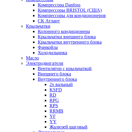
Компрессора Danfoss
Компрессоры BRISTOL (США)
Компрессоры для кондиционеров
СК Атлант
Крыльчатки
Колонного кондиционера
Крыльчатки внешнего блока
Крыльчатки внутреннего блока
Фанкойла
Холодильника
Масло
Электродвигатели
Вентилятор с крыльчаткой
Внешнего блока
Внутреннего блока
2х вальный
KSFD
RD
RPG
RPS
RRMB
YF
YY
Жалюзей шаговый