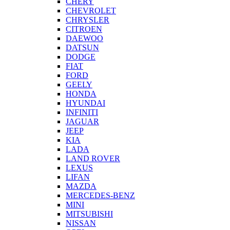
CHERY
CHEVROLET
CHRYSLER
CITROEN
DAEWOO
DATSUN
DODGE
FIAT
FORD
GEELY
HONDA
HYUNDAI
INFINITI
JAGUAR
JEEP
KIA
LADA
LAND ROVER
LEXUS
LIFAN
MAZDA
MERCEDES-BENZ
MINI
MITSUBISHI
NISSAN