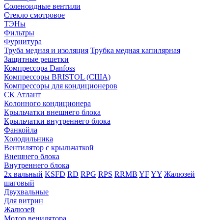
Соленоидные вентили
Стекло смотровое
ТЭНы
Фильтры
Фурнитура
Труба медная и изоляция
Трубка медная капилярная
Защитные решетки
Компрессора Danfoss
Компрессоры BRISTOL (США)
Компрессоры для кондиционеров
СК Атлант
Колонного кондиционера
Крыльчатки внешнего блока
Крыльчатки внутреннего блока
Фанкойла
Холодильника
Вентилятор с крыльчаткой
Внешнего блока
Внутреннего блока
2х вальный
KSFD
RD
RPG
RPS
RRMB
YF
YY
Жалюзей
шаговый
Двухвальные
Для витрин
Жалюзей
Мотор венилятора