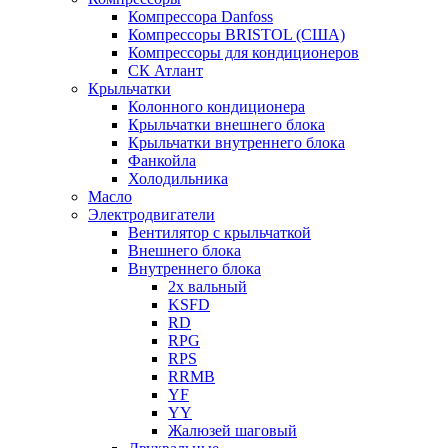
Компрессора Danfoss
Компрессоры BRISTOL (США)
Компрессоры для кондиционеров
СК Атлант
Крыльчатки
Колонного кондиционера
Крыльчатки внешнего блока
Крыльчатки внутреннего блока
Фанкойла
Холодильника
Масло
Электродвигатели
Вентилятор с крыльчаткой
Внешнего блока
Внутреннего блока
2х вальный
KSFD
RD
RPG
RPS
RRMB
YF
YY
Жалюзей шаговый