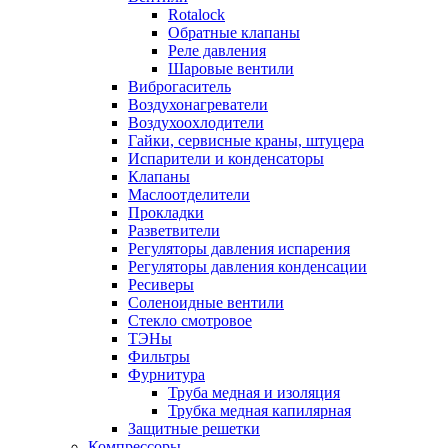
Rotalock
Обратные клапаны
Реле давления
Шаровые вентили
Виброгаситель
Воздухонагреватели
Воздухоохлодители
Гайки, сервисные краны, штуцера
Испарители и конденсаторы
Клапаны
Маслоотделители
Прокладки
Разветвители
Регуляторы давления испарения
Регуляторы давления конденсации
Ресиверы
Соленоидные вентили
Стекло смотровое
ТЭНы
Фильтры
Фурнитура
Труба медная и изоляция
Трубка медная капилярная
Защитные решетки
Компрессоры