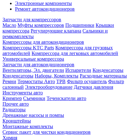
Электронные компоненты
Ремонт автокондиционеров
Запчасти для компрессоров
Масло
Муфты компрессоров
Подшипники
Крышки
компрессора
Регулирующие клапана
Сальники и
ремкомплекты
Компрессоры для автокондиционеров
Компрессоры KTC Parts
Компрессора для грузовых
автомобилей
Компрессора для легковых автомобилей
Универсальные компрессора
Запчасти для автокондиционеров
Вентиляторы, Эл. двигатели
Испарители
Конденсаторы
Конденсаторы
Наборы, Комплекты
Расходные материалы
Ремни
Термостаты Авто
ТРВ
Фильтр осушитель
Фильтр
салонный
Электрооборудование
Датчики давления
Инструменты авто
Кримпер
Съемники
Течеискатели авто
Прочее авто
Радиаторы
Дренажные насосы и помпы
Кронштейны
Монтажные комплекты
Сервис пакет для чистки кондиционеров
Химия