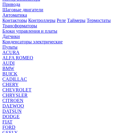
Привода
Шаговые двигатели
Автоматика
Контакторы
Контроллеры
Реле
Таймеры
Термостаты
Трансформаторы
Блоки управления и платы
Датчики
Конденсаторы электрические
Пульты
ACURA
ALFA ROMEO
AUDI
BMW
BUICK
CADILLAC
CHERY
CHEVROLET
CHRYSLER
CITROEN
DAEWOO
DATSUN
DODGE
FIAT
FORD
GEELY