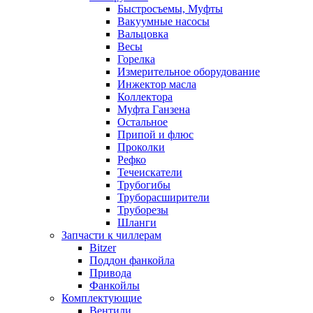
Быстросъемы, Муфты
Вакуумные насосы
Вальцовка
Весы
Горелка
Измерительное оборудование
Инжектор масла
Коллектора
Муфта Ганзена
Остальное
Припой и флюс
Проколки
Рефко
Течеискатели
Трубогибы
Труборасширители
Труборезы
Шланги
Запчасти к чиллерам
Bitzer
Поддон фанкойла
Привода
Фанкойлы
Комплектующие
Вентили