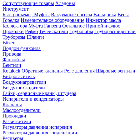
Сопутствующие товары
Хладоны
Инструмент
Быстросъемы, Муфты
Вакуумные насосы
Вальцовка
Весы
Горелка
Измерительное оборудование
Инжектор масла
Коллектора
Муфта Ганзена
Остальное
Припой и флюс
Проколки
Рефко
Течеискатели
Трубогибы
Труборасширители
Труборезы
Шланги
Bitzer
Поддон фанкойла
Привода
Фанкойлы
Вентили
Rotalock
Обратные клапаны
Реле давления
Шаровые вентили
Виброгаситель
Воздухонагреватели
Воздухоохлодители
Гайки, сервисные краны, штуцера
Испарители и конденсаторы
Клапаны
Маслоотделители
Прокладки
Разветвители
Регуляторы давления испарения
Регуляторы давления конденсации
Ресиверы