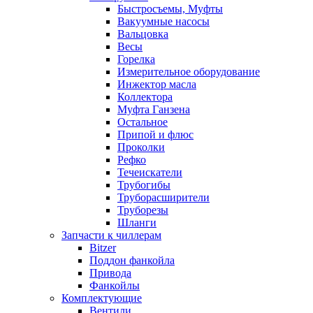
Быстросъемы, Муфты
Вакуумные насосы
Вальцовка
Весы
Горелка
Измерительное оборудование
Инжектор масла
Коллектора
Муфта Ганзена
Остальное
Припой и флюс
Проколки
Рефко
Течеискатели
Трубогибы
Труборасширители
Труборезы
Шланги
Запчасти к чиллерам
Bitzer
Поддон фанкойла
Привода
Фанкойлы
Комплектующие
Вентили