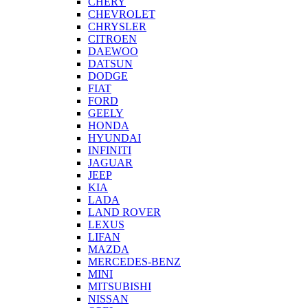
CHERY
CHEVROLET
CHRYSLER
CITROEN
DAEWOO
DATSUN
DODGE
FIAT
FORD
GEELY
HONDA
HYUNDAI
INFINITI
JAGUAR
JEEP
KIA
LADA
LAND ROVER
LEXUS
LIFAN
MAZDA
MERCEDES-BENZ
MINI
MITSUBISHI
NISSAN