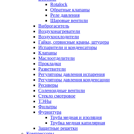
Rotalock
Обратные клапаны
Реле давления
Шаровые вентили
Виброгаситель
Воздухонагреватели
Воздухоохлодители
Гайки, сервисные краны, штуцера
Испарители и конденсаторы
Клапаны
Маслоотделители
Прокладки
Разветвители
Регуляторы давления испарения
Регуляторы давления конденсации
Ресиверы
Соленоидные вентили
Стекло смотровое
ТЭНы
Фильтры
Фурнитура
Труба медная и изоляция
Трубка медная капилярная
Защитные решетки
Компрессоры