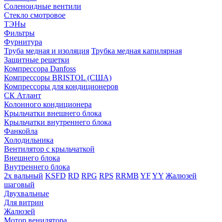
Соленоидные вентили
Стекло смотровое
ТЭНы
Фильтры
Фурнитура
Труба медная и изоляция
Трубка медная капилярная
Защитные решетки
Компрессора Danfoss
Компрессоры BRISTOL (США)
Компрессоры для кондиционеров
СК Атлант
Колонного кондиционера
Крыльчатки внешнего блока
Крыльчатки внутреннего блока
Фанкойла
Холодильника
Вентилятор с крыльчаткой
Внешнего блока
Внутреннего блока
2х вальный
KSFD
RD
RPG
RPS
RRMB
YF
YY
Жалюзей
шаговый
Двухвальные
Для витрин
Жалюзей
Мотор венилятора