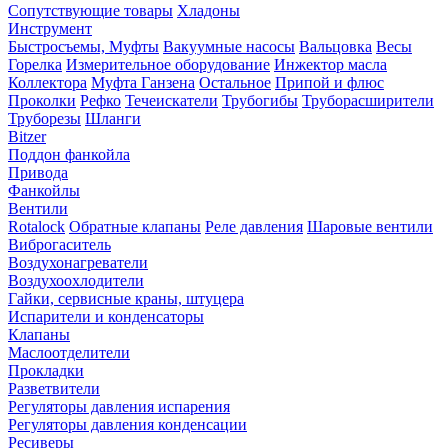
Сопутствующие товары
Хладоны
Инструмент
Быстросъемы, Муфты
Вакуумные насосы
Вальцовка
Весы
Горелка
Измерительное оборудование
Инжектор масла
Коллектора
Муфта Ганзена
Остальное
Припой и флюс
Проколки
Рефко
Течеискатели
Трубогибы
Труборасширители
Труборезы
Шланги
Bitzer
Поддон фанкойла
Привода
Фанкойлы
Вентили
Rotalock
Обратные клапаны
Реле давления
Шаровые вентили
Виброгаситель
Воздухонагреватели
Воздухоохлодители
Гайки, сервисные краны, штуцера
Испарители и конденсаторы
Клапаны
Маслоотделители
Прокладки
Разветвители
Регуляторы давления испарения
Регуляторы давления конденсации
Ресиверы