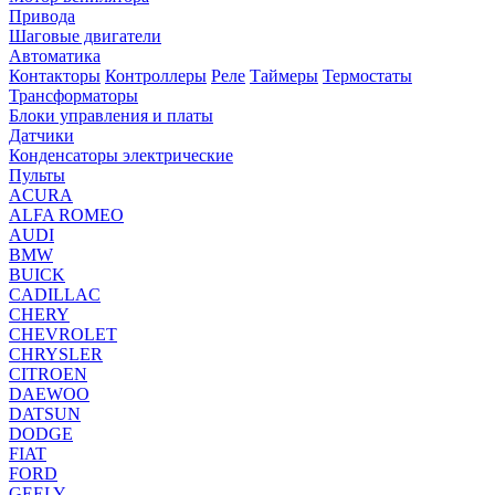
Привода
Шаговые двигатели
Автоматика
Контакторы
Контроллеры
Реле
Таймеры
Термостаты
Трансформаторы
Блоки управления и платы
Датчики
Конденсаторы электрические
Пульты
ACURA
ALFA ROMEO
AUDI
BMW
BUICK
CADILLAC
CHERY
CHEVROLET
CHRYSLER
CITROEN
DAEWOO
DATSUN
DODGE
FIAT
FORD
GEELY