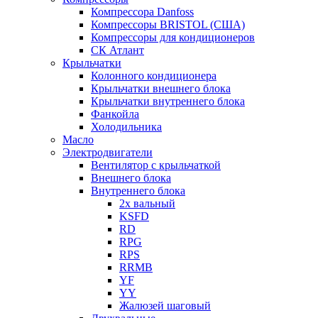
Компрессора Danfoss
Компрессоры BRISTOL (США)
Компрессоры для кондиционеров
СК Атлант
Крыльчатки
Колонного кондиционера
Крыльчатки внешнего блока
Крыльчатки внутреннего блока
Фанкойла
Холодильника
Масло
Электродвигатели
Вентилятор с крыльчаткой
Внешнего блока
Внутреннего блока
2х вальный
KSFD
RD
RPG
RPS
RRMB
YF
YY
Жалюзей шаговый