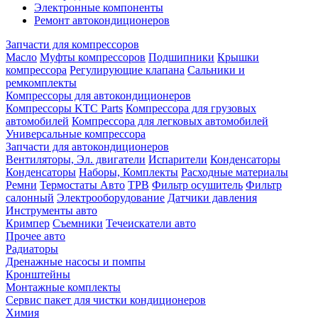
Электронные компоненты
Ремонт автокондиционеров
Запчасти для компрессоров
Масло
Муфты компрессоров
Подшипники
Крышки
компрессора
Регулирующие клапана
Сальники и
ремкомплекты
Компрессоры для автокондиционеров
Компрессоры KTC Parts
Компрессора для грузовых
автомобилей
Компрессора для легковых автомобилей
Универсальные компрессора
Запчасти для автокондиционеров
Вентиляторы, Эл. двигатели
Испарители
Конденсаторы
Конденсаторы
Наборы, Комплекты
Расходные материалы
Ремни
Термостаты Авто
ТРВ
Фильтр осушитель
Фильтр
салонный
Электрооборудование
Датчики давления
Инструменты авто
Кримпер
Съемники
Течеискатели авто
Прочее авто
Радиаторы
Дренажные насосы и помпы
Кронштейны
Монтажные комплекты
Сервис пакет для чистки кондиционеров
Химия