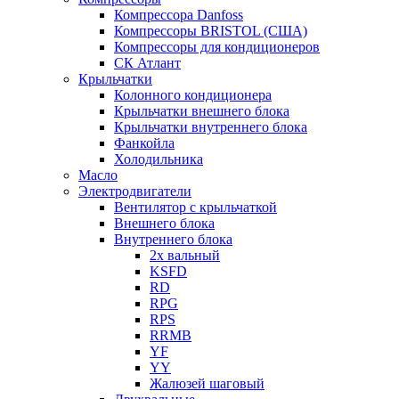
Компрессора Danfoss
Компрессоры BRISTOL (США)
Компрессоры для кондиционеров
СК Атлант
Крыльчатки
Колонного кондиционера
Крыльчатки внешнего блока
Крыльчатки внутреннего блока
Фанкойла
Холодильника
Масло
Электродвигатели
Вентилятор с крыльчаткой
Внешнего блока
Внутреннего блока
2х вальный
KSFD
RD
RPG
RPS
RRMB
YF
YY
Жалюзей шаговый