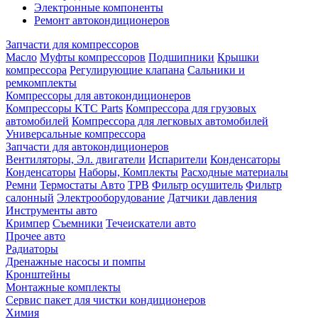
Электронные компоненты
Ремонт автокондиционеров
Запчасти для компрессоров
Масло
Муфты компрессоров
Подшипники
Крышки
компрессора
Регулирующие клапана
Сальники и
ремкомплекты
Компрессоры для автокондиционеров
Компрессоры KTC Parts
Компрессора для грузовых
автомобилей
Компрессора для легковых автомобилей
Универсальные компрессора
Запчасти для автокондиционеров
Вентиляторы, Эл. двигатели
Испарители
Конденсаторы
Конденсаторы
Наборы, Комплекты
Расходные материалы
Ремни
Термостаты Авто
ТРВ
Фильтр осушитель
Фильтр
салонный
Электрооборудование
Датчики давления
Инструменты авто
Кримпер
Съемники
Течеискатели авто
Прочее авто
Радиаторы
Дренажные насосы и помпы
Кронштейны
Монтажные комплекты
Сервис пакет для чистки кондиционеров
Химия