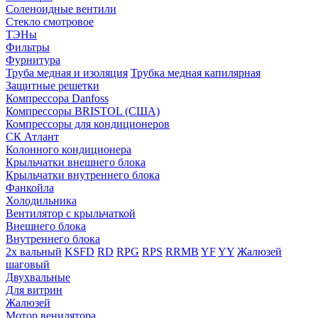
Соленоидные вентили
Стекло смотровое
ТЭНы
Фильтры
Фурнитура
Труба медная и изоляция
Трубка медная капилярная
Защитные решетки
Компрессора Danfoss
Компрессоры BRISTOL (США)
Компрессоры для кондиционеров
СК Атлант
Колонного кондиционера
Крыльчатки внешнего блока
Крыльчатки внутреннего блока
Фанкойла
Холодильника
Вентилятор с крыльчаткой
Внешнего блока
Внутреннего блока
2х вальный
KSFD
RD
RPG
RPS
RRMB
YF
YY
Жалюзей
шаговый
Двухвальные
Для витрин
Жалюзей
Мотор венилятора