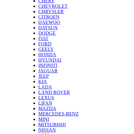
CHERY
CHEVROLET
CHRYSLER
CITROEN
DAEWOO
DATSUN
DODGE
FIAT
FORD
GEELY
HONDA
HYUNDAI
INFINITI
JAGUAR
JEEP
KIA
LADA
LAND ROVER
LEXUS
LIFAN
MAZDA
MERCEDES-BENZ
MINI
MITSUBISHI
NISSAN