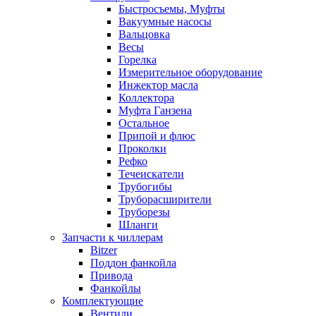
Быстросъемы, Муфты
Вакуумные насосы
Вальцовка
Весы
Горелка
Измерительное оборудование
Инжектор масла
Коллектора
Муфта Ганзена
Остальное
Припой и флюс
Проколки
Рефко
Течеискатели
Трубогибы
Труборасширители
Труборезы
Шланги
Запчасти к чиллерам
Bitzer
Поддон фанкойла
Привода
Фанкойлы
Комплектующие
Вентили