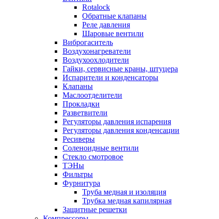
Rotalock
Обратные клапаны
Реле давления
Шаровые вентили
Виброгаситель
Воздухонагреватели
Воздухоохлодители
Гайки, сервисные краны, штуцера
Испарители и конденсаторы
Клапаны
Маслоотделители
Прокладки
Разветвители
Регуляторы давления испарения
Регуляторы давления конденсации
Ресиверы
Соленоидные вентили
Стекло смотровое
ТЭНы
Фильтры
Фурнитура
Труба медная и изоляция
Трубка медная капилярная
Защитные решетки
Компрессоры