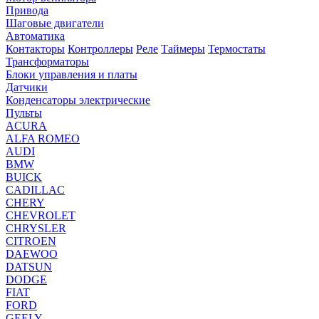
Привода
Шаговые двигатели
Автоматика
Контакторы
Контроллеры
Реле
Таймеры
Термостаты
Трансформаторы
Блоки управления и платы
Датчики
Конденсаторы электрические
Пульты
ACURA
ALFA ROMEO
AUDI
BMW
BUICK
CADILLAC
CHERY
CHEVROLET
CHRYSLER
CITROEN
DAEWOO
DATSUN
DODGE
FIAT
FORD
GEELY