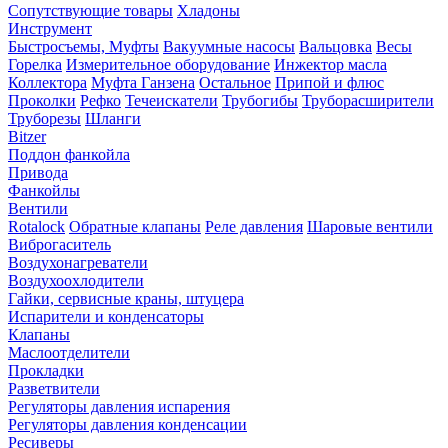
Сопутствующие товары
Хладоны
Инструмент
Быстросъемы, Муфты
Вакуумные насосы
Вальцовка
Весы
Горелка
Измерительное оборудование
Инжектор масла
Коллектора
Муфта Ганзена
Остальное
Припой и флюс
Проколки
Рефко
Течеискатели
Трубогибы
Труборасширители
Труборезы
Шланги
Bitzer
Поддон фанкойла
Привода
Фанкойлы
Вентили
Rotalock
Обратные клапаны
Реле давления
Шаровые вентили
Виброгаситель
Воздухонагреватели
Воздухоохлодители
Гайки, сервисные краны, штуцера
Испарители и конденсаторы
Клапаны
Маслоотделители
Прокладки
Разветвители
Регуляторы давления испарения
Регуляторы давления конденсации
Ресиверы