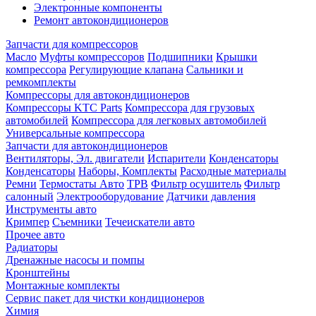
Электронные компоненты
Ремонт автокондиционеров
Запчасти для компрессоров
Масло
Муфты компрессоров
Подшипники
Крышки
компрессора
Регулирующие клапана
Сальники и
ремкомплекты
Компрессоры для автокондиционеров
Компрессоры KTC Parts
Компрессора для грузовых
автомобилей
Компрессора для легковых автомобилей
Универсальные компрессора
Запчасти для автокондиционеров
Вентиляторы, Эл. двигатели
Испарители
Конденсаторы
Конденсаторы
Наборы, Комплекты
Расходные материалы
Ремни
Термостаты Авто
ТРВ
Фильтр осушитель
Фильтр
салонный
Электрооборудование
Датчики давления
Инструменты авто
Кримпер
Съемники
Течеискатели авто
Прочее авто
Радиаторы
Дренажные насосы и помпы
Кронштейны
Монтажные комплекты
Сервис пакет для чистки кондиционеров
Химия