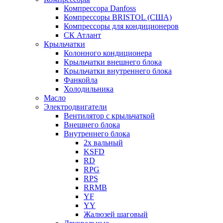
Компрессора Danfoss
Компрессоры BRISTOL (США)
Компрессоры для кондиционеров
СК Атлант
Крыльчатки
Колонного кондиционера
Крыльчатки внешнего блока
Крыльчатки внутреннего блока
Фанкойла
Холодильника
Масло
Электродвигатели
Вентилятор с крыльчаткой
Внешнего блока
Внутреннего блока
2х вальный
KSFD
RD
RPG
RPS
RRMB
YF
YY
Жалюзей шаговый