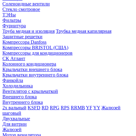
Соленоидные вентили
Стекло смотровое
ТЭНы
Фильтры
Фурнитура
Труба медная и изоляция
Трубка медная капилярная
Защитные решетки
Компрессора Danfoss
Компрессоры BRISTOL (США)
Компрессоры для кондиционеров
СК Атлант
Колонного кондиционера
Крыльчатки внешнего блока
Крыльчатки внутреннего блока
Фанкойла
Холодильника
Вентилятор с крыльчаткой
Внешнего блока
Внутреннего блока
2х вальный
KSFD
RD
RPG
RPS
RRMB
YF
YY
Жалюзей
шаговый
Двухвальные
Для витрин
Жалюзей
Мотор венилятора