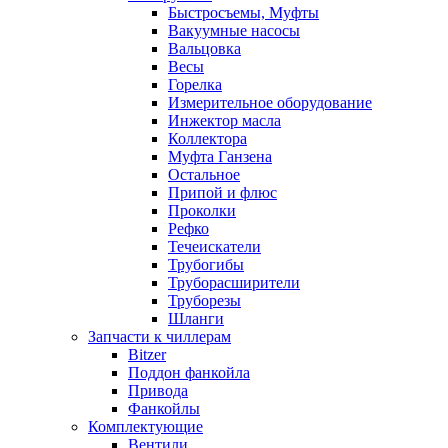
Быстросъемы, Муфты
Вакуумные насосы
Вальцовка
Весы
Горелка
Измерительное оборудование
Инжектор масла
Коллектора
Муфта Ганзена
Остальное
Припой и флюс
Проколки
Рефко
Течеискатели
Трубогибы
Труборасширители
Труборезы
Шланги
Запчасти к чиллерам
Bitzer
Поддон фанкойла
Привода
Фанкойлы
Комплектующие
Вентили