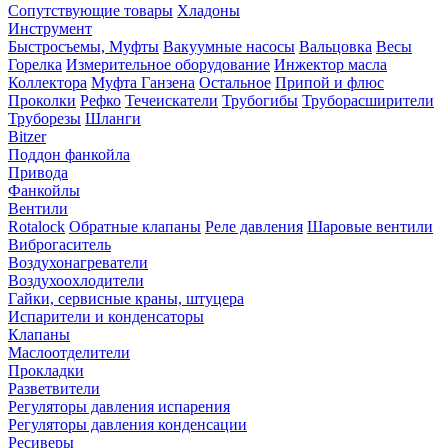
Сопутствующие товары
Хладоны
Инструмент
Быстросъемы, Муфты
Вакуумные насосы
Вальцовка
Весы
Горелка
Измерительное оборудование
Инжектор масла
Коллектора
Муфта Ганзена
Остальное
Припой и флюс
Проколки
Рефко
Течеискатели
Трубогибы
Труборасширители
Труборезы
Шланги
Bitzer
Поддон фанкойла
Привода
Фанкойлы
Вентили
Rotalock
Обратные клапаны
Реле давления
Шаровые вентили
Виброгаситель
Воздухонагреватели
Воздухоохлодители
Гайки, сервисные краны, штуцера
Испарители и конденсаторы
Клапаны
Маслоотделители
Прокладки
Разветвители
Регуляторы давления испарения
Регуляторы давления конденсации
Ресиверы