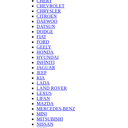
CHERY
CHEVROLET
CHRYSLER
CITROEN
DAEWOO
DATSUN
DODGE
FIAT
FORD
GEELY
HONDA
HYUNDAI
INFINITI
JAGUAR
JEEP
KIA
LADA
LAND ROVER
LEXUS
LIFAN
MAZDA
MERCEDES-BENZ
MINI
MITSUBISHI
NISSAN