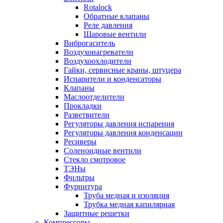
Rotalock
Обратные клапаны
Реле давления
Шаровые вентили
Виброгаситель
Воздухонагреватели
Воздухоохлодители
Гайки, сервисные краны, штуцера
Испарители и конденсаторы
Клапаны
Маслоотделители
Прокладки
Разветвители
Регуляторы давления испарения
Регуляторы давления конденсации
Ресиверы
Соленоидные вентили
Стекло смотровое
ТЭНы
Фильтры
Фурнитура
Труба медная и изоляция
Трубка медная капилярная
Защитные решетки
Компрессоры