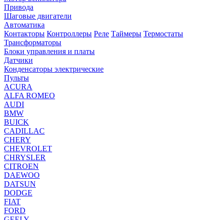
Привода
Шаговые двигатели
Автоматика
Контакторы
Контроллеры
Реле
Таймеры
Термостаты
Трансформаторы
Блоки управления и платы
Датчики
Конденсаторы электрические
Пульты
ACURA
ALFA ROMEO
AUDI
BMW
BUICK
CADILLAC
CHERY
CHEVROLET
CHRYSLER
CITROEN
DAEWOO
DATSUN
DODGE
FIAT
FORD
GEELY